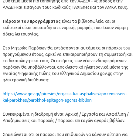
Σύστημα μέσω πιστοποίησης από την ΑΑΔΕ» – «Είσοδος στην
ΑΑΔΕ» και εισάγουν τους κωδικούς TAXISnet και τον ΑΜΚΑ τους.
Πάροχοι του προγράμματος
είναι τα βιβλιοπωλεία και οι
εκδοτικοί οίκοι οποιασδήποτε νομικής μορφής, που έχουν νόμιμη
άδεια λειτουργίας.
Στο Μητρώο Παρόχων θα εντάσσονται αυτόματα οι πάροχοι του
προηγούμενου έτους, αρκεί να επικαιροποιήσουν τη συμμετοχή και
τα δικαιολογητικά τους. Οι αιτήσεις των νέων ενδιαφερόμενων
παρόχων θα υποβάλλονται, αποκλειστικά ηλεκτρονικά μέσω της
Ενιαίας Ψηφιακής Πύλης του Ελληνικού Δημοσίου gov.gr, στην
ηλεκτρονική διεύθυνση:
https://www.gov.gr/ipiresies/ergasia-kai-asphalise/apozemioseis-
kai-parokhes/parokhoi-epitagon-agoras-biblion
Συγκεκριμένα, η διαδρομή είναι: Αρχική / Εργασία και Ασφάλιση /
Αποζημιώσεις και Παροχές / Πάροχοι επιταγών αγοράς βιβλίων.
Σημειώνεται ότι οι πάροχοι που επιθυμούν να κάνουν αίτηση για