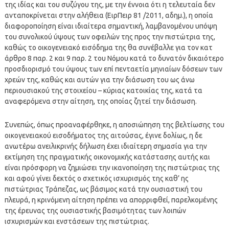
της ιδίας και του συζύγου της, με την έννοια ότι η τελευταία δεν
ανταποκρίνεται στην αλήθεια (ΕιρΠειρ 81 /2011, αδημ.), η οποία
διαφοροποίηση είναι ιδιαίτερα σημαντική, λαμβανομένου υπόψη
του συνολικού ύψους των οφειλών της προς την πιστώτρια της,
καθώς το οικογενειακό εισόδημα της θα συνέβαλλε για τον κατ
άρθρο 8 παρ. 2 και 9 παρ. 2 του Νόμου κατά το δυνατόν δικαιότερο
προσδιορισμό του ύψους των επί πενταετία μηνιαίων δόσεων των
χρεών της, καθώς και αυτών για την διάσωση του ως άνω
περιουσιακού της στοιχείου – κύριας κατοικίας της, κατά τα
αναφερόμενα στην αίτηση, της οποίας ζητεί την διάσωση.
Συνεπώς, όπως προαναφέρθηκε, η αποσιώπηση της βελτίωσης του
οικογενειακού εισοδήματος της αιτούσας, έγινε δολίως, η δε
ανωτέρω ανειλικρινής δήλωση έχει ιδιαίτερη σημασία για την
εκτίμηση της πραγματικής οικονομικής κατάστασης αυτής και
είναι πρόσφορη να ζημιώσει την ικανοποίηση της πιστώτριας της
και αφού γίνει δεκτός ο σχετικός ισχυρισμός της καθ’ ης
πιστώτριας Τράπεζας, ως βάσιμος κατά την ουσιαστική του
πλευρά, η κρινόμενη αίτηση πρέπει να απορριφθεί, παρελκομένης
της έρευνας της ουσιαστικής βασιμότητας των λοιπών
ισχυρισμών και ενστάσεων της πιστώτριας.