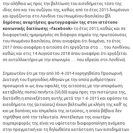
την αλήθεια ως προς την βελτίωση του εισοδήματος τόσο της
ιδίας όσο και του συζύγου της, καθώς από το έτος 2015 διαμένουν
και εργάζονται στο Λονδίνο του Ηνωμένου Βασιλείου (βλ.
δημόσιες αναρτήσεις φωτογραφιών της στον ιστότοπο
κοινωνικής δικτύωσης
«
facebook
» το έτος 2015, καθώς και σε
διαφορετικές ημερομηνίες σε διάφορα σημεία της πρωτεύουσας
του Ηνωμένου Βασιλείου, όπου αναφέρει ότι διαμένει, το έτος
2017 όπου αναφέρει η αιτούσα ότι εργάζεται στα … του Λονδίνου,
καθώς και στις 14 Αυγούστου 2018 όπου αναφέρει ότι εργάζεται
σε ανταλλακτήριο με την επωνυμία … που εδρεύει στο Λονδίνο).
Σημειωτέον ότι με την από 30-4-2014 χορηγηθείσα Προσωρινή
Διαταγή του Ειρηνοδίκη Αθηνών με την οποία ρυθμίστηκαν
προσωρινά οι ως άνω οφειλές της αιτούσας με την υποχρέωση
καταβολής ποσού πενήντα (50,00) ευρώ προς την πιστώτρια της,
διετάχθη η επανεξέταση αυτής μετά την 1-6-2015 και εφόσον τα
εισοδήματα της (αιτούσας) έχουν βελτιωθεί με κλήση της καθ’ ης
και με δαπάνες και επιμελεία της αιτούσας, η οποία βέβαια δεν
τηρήθηκε από την τελευταία. Αποτέλεσμα της ανωτέρω
συμπεριφοράς της είναι να υφίσταται διαφοροποίηση ανάμεσα
στην πραγματική και τη δηλωθείσα κατάσταση των εισοδημάτων