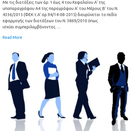
Με τις διατάξεις των άρ. 1 έως 4 του Κεφαλαίου Α’ της
υποπαραγράφου Α4 της παραγράφου Α’ του Μέρους Β’ του Ν.
4336/2015 (ΦΕΚ τ.Α’ αρ.94/14-08-2015) διευρύνεται το πεδίο
εφαρμογής των διατάξεων του Ν. 3869/2010 όπως
ισχύει συμπεριλαμβάνοντας …
Read More