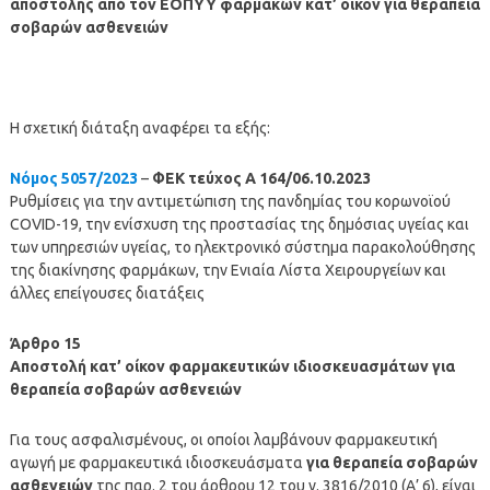
αποστολής από τον ΕΟΠΥΥ φαρμάκων κατ’ οίκον για θεραπεία
σοβαρών ασθενειών
Η σχετική διάταξη αναφέρει τα εξής:
Νόμος 5057/2023
–
ΦΕΚ τεύχος Α 164/06.10.2023
Ρυθμίσεις για την αντιμετώπιση της πανδημίας του κορωνοϊού
COVID-19, την ενίσχυση της προστασίας της δημόσιας υγείας και
των υπηρεσιών υγείας, το ηλεκτρονικό σύστημα παρακολούθησης
της διακίνησης φαρμάκων, την Ενιαία Λίστα Χειρουργείων και
άλλες επείγουσες διατάξεις
Άρθρο 15
Αποστολή κατ’ οίκον φαρμακευτικών ιδιοσκευασμάτων για
θεραπεία σοβαρών ασθενειών
Για τους ασφαλισμένους, οι οποίοι λαμβάνουν φαρμακευτική
αγωγή με φαρμακευτικά ιδιοσκευάσματα
για θεραπεία σοβαρών
ασθενειών
της παρ. 2 του άρθρου 12 του ν. 3816/2010 (Α’ 6), είναι