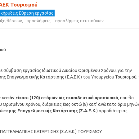
ΣΑΕΚ Τουρισμού
κήρυξεις Εύρεση εργασίας
υξη θέσεων
,
προσλήψεις
,
προσλήψεις πτυχιούχων
μού
 σύμβαση εργασίας Ιδιωτικού Δικαίου Ορισμένου Χρόνου, για την
 Επαγγελματικής Κατάρτισης (Σ.Α.Ε.Κ.) του Υπουργείου Τουρισμού, 
εκατόν είκοσι (120) ατόμων ως εκπαιδευτικό προσωπικό
, που θα
 Ορισμένου Χρόνου, διάρκειας έως οκτώ (8) κατ’ ανώτατο όριο μηνών
ώτερης Επαγγελματικής Κατάρτισης
(
Σ.Α.Ε.Κ.
) αρμοδιότητας
ΑΓΓΕΛΜΑΤΙΚΗΣ ΚΑΤΑΡΤΙΣΗΣ (Σ.Α.Ε.Κ.) ΤΟΥΡΙΣΜΟΥ