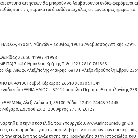
 και έντυπα αιτήσεων θα μπορούν να λαμβάνουν οι ενδια-φερόμενοι α
καθώς και στις παρακάτω διευθύνσεις, όλες τις εργάσιμες ημέρες και
Α ΗΛΙΟΣ», 49ο χιλ. Αθηνών – Σουνίου, 19013 Ανάβυσσος Αττικής 22910
ι Φωκίδας 22650 41997 41998
.ΜΕ.ΠΑ) 71410 Ηράκλειο Κρήτης Τ.Θ. 1923 2810 761363
 2o χλμ. Λεωφ. Αλεξ/πολης-Μάκρης, 68131 Αλεξανδρούπολη Έβρου 255
ΠΟΝΟΣ», 49100 Γουβιά Κέρκυρας 26610 90030 91541
Ξενοδοχείο «ΞΕΝΙΑ ΗΛΙΟΣ», 57019 παραλία Περαίας Θεσσαλονίκης 239
ο «ΘΕΡΜΑΙ», Αλεξ. Διάκου 1, 85100 Ρόδος 22410 74445 71446
ο Μέγαρο, Δαναού 29, 21200 Άργος 27510 20127
ναρτηθεί στην ιστοσελίδα του Υπουργείου. www.mintour.edu.gr. Θα
 οποίες είναι αρμόδιες για την παραλαβή των αιτήσεων των υποψηφίων,
από την επομένη της ανάρτησης της Προκήρυξης στην Ιστοσελίδα του