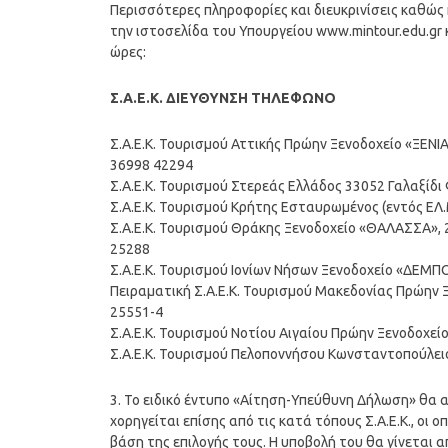
Περισσότερες πληροφορίες και διευκρινίσεις καθώς
την ιστοσελίδα του Υπουργείου www.mintour.edu.gr 
ώρες:
Σ.Α.Ε.Κ. ΔΙΕΥΘΥΝΣΗ ΤΗΛΕΦΩΝΟ
Σ.Α.Ε.Κ. Τουρισμού Αττικής Πρώην Ξενοδοχείο «ΞΕΝΙ
36998 42294
Σ.Α.Ε.Κ. Τουρισμού Στερεάς Ελλάδος 33052 Γαλαξίδ
Σ.Α.Ε.Κ. Τουρισμού Κρήτης Εσταυρωμένος (εντός ΕΛ
Σ.Α.Ε.Κ. Τουρισμού Θράκης Ξενοδοχείο «ΘΑΛΑΣΣΑ»,
25288
Σ.Α.Ε.Κ. Τουρισμού Ιονίων Νήσων Ξενοδοχείο «ΔΕΜ
Πειραματική Σ.Α.Ε.Κ. Τουρισμού Μακεδονίας Πρώην 
25551-4
Σ.Α.Ε.Κ. Τουρισμού Νοτίου Αιγαίου Πρώην Ξενοδοχεί
Σ.Α.Ε.Κ. Τουρισμού Πελοποννήσου Κωνσταντοπούλει
3. Το ειδικό έντυπο «Αίτηση-Υπεύθυνη Δήλωση» θα α
χορηγείται επίσης από τις κατά τόπους Σ.Α.Ε.Κ., οι
βάση της επιλογής τους. Η υποβολή του θα γίνεται 