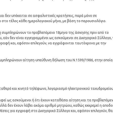
και δεν υπόκειται σε ασφαλιστικές κρατήσεις, παρά μόνο σε
στο τέλος κάθε ημερολογιακού μήνα, με βάση το παρουσιολόγιο.
μη συμπληρώνουν το προβλεπόμενο 18μηνο της άσκησης πριν από το
ι, εάν δεν είναι εγγεγραμμένοι ως ασκούμενοι σε Δικηγορικό Σύλλογο,
γγραφή και, εφόσον επιλεγούν, να εγγράφονται ταυτόχρονα με την
 συμπληρώνουν αίτηση-υπεύθυνη δήλωση του Ν.1599/1986, στην οποία
σταθερό και κινητό τηλέφωνο, λογαριασμό ηλεκτρονικού ταχυδρομείου
αφεί ως ασκούμενοι ή ότι έχουν καταθέσει αίτηση και τα προβλεπόμε
αλλά δεν έχουν λάβει ακόμα αριθμό μητρώου, καθώς εκκρεμεί η αποδ
θέσεις για εγγραφή στο Δικηγορικό Σύλλογο και, εφόσον επιλεγούν, θα