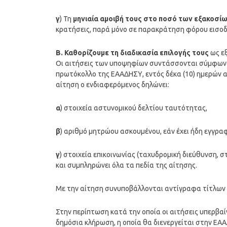
γ
) Τη
μηνιαία αμοιβή τους στο ποσό των εξακοσίω
κρατήσεις, παρά μόνο σε παρακράτηση φόρου εισοδ
Β. Καθορίζουμε τη διαδικασία επιλογής τους
ως εξ
Οι αιτήσεις των υποψηφίων συντάσσονται σύμφωνα 
πρωτόκολλο της ΕΑΑΔΗΣΥ, εντός δέκα (10) ημερών α
αίτηση ο ενδιαφερόμενος δηλώνει:
α
) στοιχεία αστυνομικού δελτίου ταυτότητας,
β
) αριθμό μητρώου ασκουμένου, εάν έχει ήδη εγγραφ
γ
) στοιχεία επικοινωνίας (ταχυδρομική διεύθυνση, 
και συμπληρώνει όλα τα πεδία της αίτησης.
Με την αίτηση συνυποβάλλονται αντίγραφα τίτλων
Στην περίπτωση κατά την οποία οι αιτήσεις υπερβαί
δημόσια κλήρωση, η οποία θα διενεργείται στην Ε