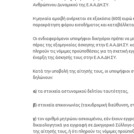
Ανθρώπινου Δυναμικού της Ε.Α.Α.ΔΗ.ΣΥ.
Η μηνιαία αμοιβή ανέρχεται σε εξακόσια (600) ευρώ 
παρακράτηση φόρου εισοδήματος και καταβάλλεται 
Οι ενδιαφερόμενοι υποψήφιοι δικηγόροι πρέπει να 
πέρας της εξαμηνιαίας άσκησης στην Ε.Α.Α.ΔΗ.ΣΥ. κα
πληρούν τις νόμιμες προϋποθέσεις για τη σχετική ε
έναρξη της άσκησής τους στην Ε.Α.Α.ΔΗ.ΣΥ.
Κατά την υποβολή της αίτησής τους, οι υποψήφιοι
δηλώνουν:
α
) τα στοιχεία αστυνομικού δελτίου ταυτότητας,
β
) στοιχεία επικοινωνίας (ταχυδρομική διεύθυνση, 
γ
) τον αριθμό μητρώου ασκουμένου, εάν έχουν εγγρ
δικαιολογητικά για εγγραφή σε Δικηγορικό Σύλλογο 
της αίτησής τους, ή ότι πληρούν τις νόμιμες προϋπο