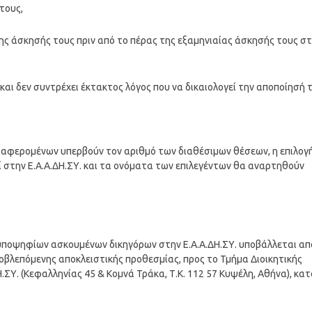
τους,
ης άσκησής τους πριν από το πέρας της εξαμηνιαίας άσκησής τους σ
 και δεν συντρέχει έκτακτος λόγος που να δικαιολογεί την αποποίησή τ
διαφερομένων υπερβούν τον αριθμό των διαθέσιμων θέσεων, η επιλογ
εί στην Ε.Α.Α.ΔΗ.ΣΥ. και τα ονόματα των επιλεγέντων θα αναρτηθούν
 υποψηφίων ασκουμένων δικηγόρων στην Ε.Α.Α.ΔΗ.ΣΥ. υποβάλλεται απ
βλεπόμενης αποκλειστικής προθεσμίας, προς το Τμήμα Διοικητικής
.ΣΥ. (Κεφαλληνίας 45 & Κομνά Τράκα, Τ.Κ. 112 57 Κυψέλη, Αθήνα), κα