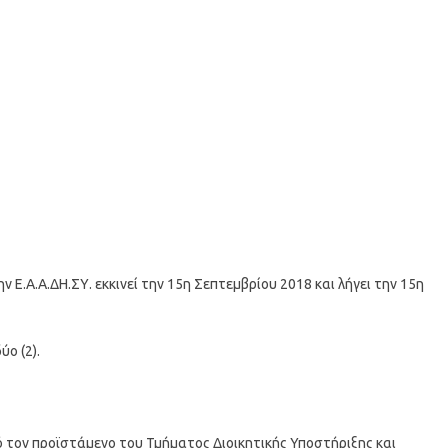
Ε.Α.Α.ΔΗ.ΣΥ. εκκινεί την 15η Σεπτεμβρίου 2018 και λήγει την 15η
ο (2).
ό τον προϊστάμενο του Τμήματος Διοικητικής Υποστήριξης και