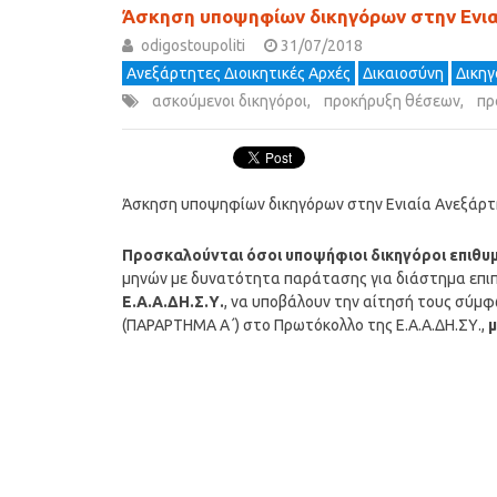
Άσκηση υποψηφίων δικηγόρων στην Ενι
odigostoupoliti
31/07/2018
Ανεξάρτητες Διοικητικές Αρχές
Δικαιοσύνη
Δικηγ
ασκούμενοι δικηγόροι
,
προκήρυξη θέσεων
,
πρ
Άσκηση υποψηφίων δικηγόρων στην Ενιαία Ανεξάρ
Προσκαλούνται όσοι υποψήφιοι δικηγόροι επιθυ
μηνών με δυνατότητα παράτασης για διάστημα επιπλ
Ε.Α.Α.ΔΗ.Σ.Υ.
, να υποβάλουν την αίτησή τους σύμφ
(ΠΑΡΑΡΤΗΜΑ Α΄) στο Πρωτόκολλο της Ε.Α.Α.ΔΗ.ΣΥ.,
μ