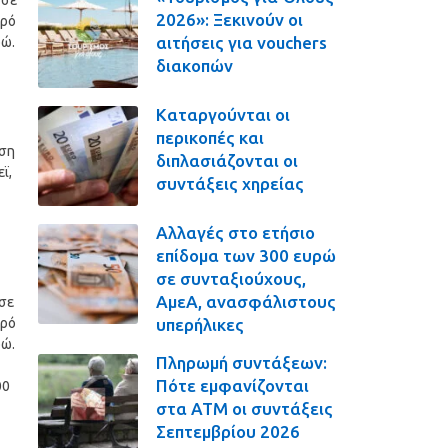
 σε
2026»: Ξεκινούν οι
τρό
αιτήσεις για vouchers
ρώ.
διακοπών
Καταργούνται οι
περικοπές και
ωση
διπλασιάζονται οι
ϊ,
συντάξεις χηρείας
Αλλαγές στο ετήσιο
επίδομα των 300 ευρώ
σε συνταξιούχους,
ΑμεΑ, ανασφάλιστους
σε
υπερήλικες
τρό
ρώ.
Πληρωμή συντάξεων:
Πότε εμφανίζονται
00
στα ΑΤΜ οι συντάξεις
Σεπτεμβρίου 2026