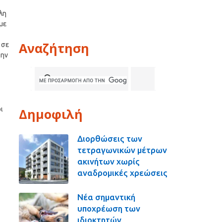
λη
με
Αναζήτηση
 σε
την
ι
Δημοφιλή
Διορθώσεις των
τετραγωνικών μέτρων
ακινήτων χωρίς
αναδρομικές χρεώσεις
Νέα σημαντική
υποχρέωση των
ιδιοκτητών