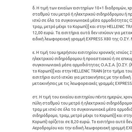
δ. Η τιμή των ενιαίων εισιτηρίων 10+1 διαδρομών, 
σταθμού του μετρό ή ηλεκτρικού σιδηρόδρομου ή πρ
ισχύ σε όλα τα συγκοινωνιακά μέσα αρμοδιότητας Ο.Α
τραμ, μετρό μέχρι το Κορωπί)] και στην HELLENIC T
12,00 ευρώ. Τα εισιτήρια αυτά δεν ισχύουν για μετ
ειδική λεωφορειακή γραμμή EXPRESS Χ80 της Ο.ΣΥ. Μ
ε. Η τιμή του ημερήσιου εισιτηρίου χρονικής ισχύο
ηλεκτρικού σιδηρόδρομου ή προαστιακού ή σε επικυ
συγκοινωνιακά μέσα αρμοδιότητας Ο.Α.Σ.Α. [Ο.ΣΥ. (λ
το Κορωπί)] και στην HELLENIC TRAIN (στο τμήμα το
εισιτήριο αυτό ισχύει για μετακινήσεις με την ειδικ
μετακινήσεις με τις λεωφορειακές γραμμές EXPRESS
στ. Η τιμή του ενιαίου εισιτηρίου πέντε ημερών, χρ
πύλη σταθμού του μετρό ή ηλεκτρικού σιδηρόδρομου
τραμ με ισχύ σε όλα τα συγκοινωνιακά μέσα αρμοδιότ
σιδηρόδρομο, τραμ, μετρό μέχρι το Κορωπί)] και σ
Κορωπί) ορίζεται σε 8,20 ευρώ. Το εισιτήριο αυτό δ
Αεροδρομίου και την ειδική λεωφορειακή γραμμή EX