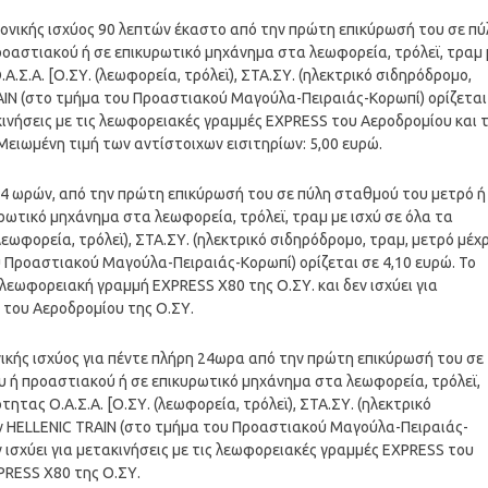
χρονικής ισχύος 90 λεπτών έκαστο από την πρώτη επικύρωσή του σε πύ
οαστιακού ή σε επικυρωτικό μηχάνημα στα λεωφορεία, τρόλεϊ, τραμ 
.Σ.Α. [Ο.ΣΥ. (λεωφορεία, τρόλεϊ), ΣΤΑ.ΣΥ. (ηλεκτρικό σιδηρόδρομο,
RAIN (στο τμήμα του Προαστιακού Μαγούλα-Πειραιάς-Κορωπί) ορίζεται
ακινήσεις με τις λεωφορειακές γραμμές EXPRESS του Αεροδρομίου και 
ειωμένη τιμή των αντίστοιχων εισιτηρίων: 5,00 ευρώ.
ς 24 ωρών, από την πρώτη επικύρωσή του σε πύλη σταθμού του μετρό ή
ρωτικό μηχάνημα στα λεωφορεία, τρόλεϊ, τραμ με ισχύ σε όλα τα
εωφορεία, τρόλεϊ), ΣΤΑ.ΣΥ. (ηλεκτρικό σιδηρόδρομο, τραμ, μετρό μέχρ
υ Προαστιακού Μαγούλα-Πειραιάς-Κορωπί) ορίζεται σε 4,10 ευρώ. Το
ή λεωφορειακή γραμμή EXPRESS Χ80 της Ο.ΣΥ. και δεν ισχύει για
 του Αεροδρομίου της Ο.ΣΥ.
ονικής ισχύος για πέντε πλήρη 24ωρα από την πρώτη επικύρωσή του σε
 ή προαστιακού ή σε επικυρωτικό μηχάνημα στα λεωφορεία, τρόλεϊ,
ητας Ο.Α.Σ.Α. [Ο.ΣΥ. (λεωφορεία, τρόλεϊ), ΣΤΑ.ΣΥ. (ηλεκτρικό
την HELLENIC TRAIN (στο τμήμα του Προαστιακού Μαγούλα-Πειραιάς-
εν ισχύει για μετακινήσεις με τις λεωφορειακές γραμμές EXPRESS του
PRESS Χ80 της Ο.ΣΥ.