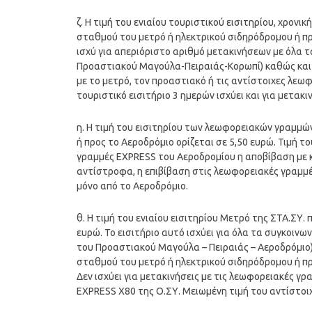
ζ. Η τιμή του ενιαίου τουριστικού εισιτηρίου, χρον
σταθμού του μετρό ή ηλεκτρικού σιδηρόδρομου ή π
ισχύ για απεριόριστο αριθμό μετακινήσεων με όλα 
Προαστιακού Μαγούλα-Πειραιάς-Κορωπί) καθώς και α
με το μετρό, τον προαστιακό ή τις αντίστοιχες λεωφ
τουριστικό εισιτήριο 3 ημερών ισχύει και για μετακ
η. Η τιμή του εισιτηρίου των λεωφορειακών γραμμών
ή προς το Αεροδρόμιο ορίζεται σε 5,50 ευρώ. Τιμή τ
γραμμές EXPRESS του Αεροδρομίου η αποβίβαση με 
αντίστροφα, η επιβίβαση στις λεωφορειακές γραμμ
μόνο από το Αεροδρόμιο.
θ. Η τιμή του ενιαίου εισιτηρίου Μετρό της ΣΤΑ.ΣΥ. 
ευρώ. Το εισιτήριο αυτό ισχύει για όλα τα συγκοινω
του Προαστιακού Μαγούλα – Πειραιάς – Αεροδρόμιο)
σταθμού του μετρό ή ηλεκτρικού σιδηρόδρομου ή πρ
Δεν ισχύει για μετακινήσεις με τις λεωφορειακές γ
EXPRESS Χ80 της Ο.ΣΥ. Μειωμένη τιμή του αντίστοιχ