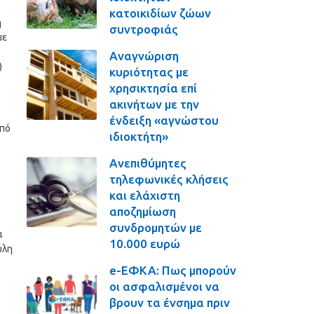
κατοικιδίων ζώων
η
συντροφιάς
με
Αναγνώριση
)
κυριότητας με
χρησικτησία επί
ακινήτων με την
ένδειξη «αγνώστου
από
ιδιοκτήτη»
Ανεπιθύμητες
τηλεφωνικές κλήσεις
και ελάχιστη
αποζημίωση
συνδρομητών με
α
10.000 ευρώ
ύλη
e-ΕΦΚΑ: Πως μπορούν
οι ασφαλισμένοι να
βρουν τα ένσημα πριν