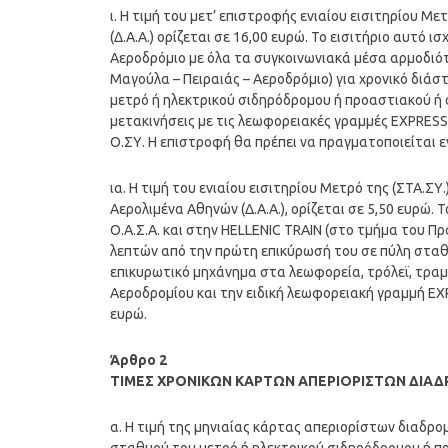
ι. Η τιμή του μετ’ επιστροφής ενιαίου εισιτηρίου Με
(Δ.Α.Α.) ορίζεται σε 16,00 ευρώ. Το εισιτήριο αυτό ι
Αεροδρόμιο με όλα τα συγκοινωνιακά μέσα αρμοδιότ
Μαγούλα – Πειραιάς – Αεροδρόμιο) για χρονικό διά
μετρό ή ηλεκτρικού σιδηρόδρομου ή προαστιακού ή σ
μετακινήσεις με τις λεωφορειακές γραμμές EXPRESS
Ο.ΣΥ. Η επιστροφή θα πρέπει να πραγματοποιείται 
ια. Η τιμή του ενιαίου εισιτηρίου Μετρό της (ΣΤΑ.Σ
Αερολιμένα Αθηνών (Δ.Α.Α.), ορίζεται σε 5,50 ευρώ.
Ο.Α.Σ.Α. και στην HELLENIC TRAIN (στο τμήμα του Π
λεπτών από την πρώτη επικύρωσή του σε πύλη σταθ
επικυρωτικό μηχάνημα στα λεωφορεία, τρόλεϊ, τραμ.
Αεροδρομίου και την ειδική λεωφορειακή γραμμή EXP
ευρώ.
Άρθρο 2
ΤΙΜΕΣ ΧΡΟΝΙΚΩΝ ΚΑΡΤΩΝ ΑΠΕΡΙΟΡΙΣΤΩΝ ΔΙΑ
α. Η τιμή της μηνιαίας κάρτας απεριορίστων διαδρο