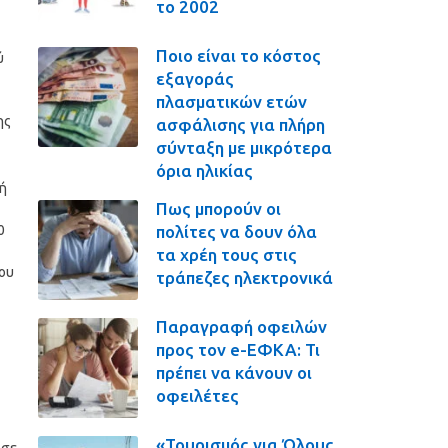
το 2002
Ποιο είναι το κόστος
ύ
εξαγοράς
πλασματικών ετών
ης
ασφάλισης για πλήρη
σύνταξη με μικρότερα
όρια ηλικίας
νή
Πως μπορούν οι
πολίτες να δουν όλα
0
τα χρέη τους στις
του
τράπεζες ηλεκτρονικά
Παραγραφή οφειλών
προς τον e-ΕΦΚΑ: Τι
πρέπει να κάνουν οι
οφειλέτες
«Τουρισμός για Όλους