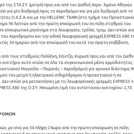
τρό της ΣΤΑ.ΣΥ. (μετρό) προς και από τον Διεθνή Αερο- λιμένα Αθηνών
σχύει για μία διαδρομή προς το Αεροδρόμιο και για μία διαδρομή από το
ητας Ο.Α.Σ.Α. και με την HELLENIC TRAIN (στο τμήμα του Προαστιακο
στημα 90 λεπτών από την πρώτη επικύρωσή του σε πύλη σταθμού του
ε επικυρωτικό μηχάνημα στα λεωφορεία, τρόλεϊ, τραμ. Δεν ισχύει για
 του Αεροδρομίου και την ειδική λεωφορειακή γραμμή EXPRESS Χ80 τ
εντός 30 ημερών από την επικύρωσή του κατά την πρώτη επιβίβαση.
Υ.) από τους σταθμούς Παλλήνη, Κάντζα, Κορωπί προς και από τον Διεθ
 Το εισιτήριο αυτό ισχύει σε όλα τα συγκοινωνιακά μέσα αρμοδιότητας
ροαστιακού Μαγούλα – Πειραιάς – Αεροδρόμιο) για χρονικό διάστημα 9
μού του μετρό ή ηλεκτρικού σιδηρόδρομου ή προαστιακού ή σε
 Δεν ισχύει για μετακινήσεις με τις λεωφορειακές γραμμές EXPRESS 
RESS Χ80 της Ο.ΣΥ. Μειωμένη τιμή του αντίστοιχου εισιτηρίου: 2,70
ΔΡΟΜΩΝ
μών, με ισχύ για 30 πλήρη 24ωρα από την πρώτη επικύρωση σε πύλη