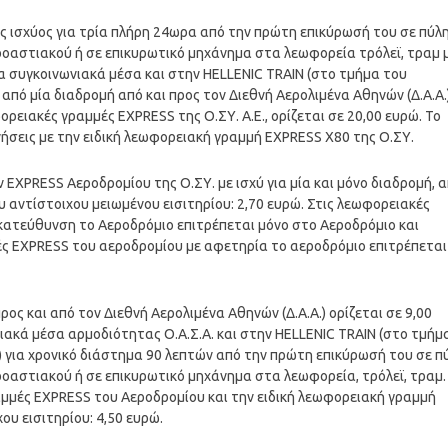
ικής ισχύος για τρία πλήρη 24ωρα από την πρώτη επικύρωσή του σε πύλ
ροαστιακού ή σε επικυρωτικό μηχάνημα στα λεωφορεία τρόλεϊ, τραμ 
τα συγκοινωνιακά μέσα και στην HELLENIC TRAIN (στο τμήμα του
πό μία διαδρομή από και προς τον Διεθνή Αερολιμένα Αθηνών (Δ.Α.Α.
ορειακές γραμμές EXPRESS της Ο.ΣΥ. Α.Ε., ορίζεται σε 20,00 ευρώ. Το
ινήσεις με την ειδική λεωφορειακή γραμμή EXPRESS Χ80 της Ο.ΣΥ.
 EXPRESS Αεροδρομίου της Ο.ΣΥ. με ισχύ για μία και μόνο διαδρομή, 
ου αντίστοιχου μειωμένου εισιτηρίου: 2,70 ευρώ. Στις λεωφορειακές
κατεύθυνση το Αεροδρόμιο επιτρέπεται μόνο στο Αεροδρόμιο και
ές EXPRESS του αεροδρομίου με αφετηρία το αεροδρόμιο επιτρέπεται
προς και από τον Διεθνή Αερολιμένα Αθηνών (Δ.Α.Α.) ορίζεται σε 9,00
νιακά μέσα αρμοδιότητας Ο.Α.Σ.Α. και στην HELLENIC TRAIN (στο τμήμ
 για χρονικό διάστημα 90 λεπτών από την πρώτη επικύρωσή του σε π
οαστιακού ή σε επικυρωτικό μηχάνημα στα λεωφορεία, τρόλεϊ, τραμ.
ραμμές EXPRESS του Αεροδρομίου και την ειδική λεωφορειακή γραμμή
ου εισιτηρίου: 4,50 ευρώ.