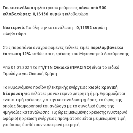
Για κατανάλωση
ηλεκτρικού ρεύματος
πάνω από 500
κιλοβατώρες
:
0,15136
ευρώ
η κιλοβατώρα
Νυχτερινό
: Για όλη την κατανάλωση:
0,11352 ευρώ
η
κιλοβατώρα
Στις παραπάνω αναγραφόμενες τελικές τιμές
περιλαμβάνεται
έκπτωση 12%
καθώς και η χρέωση του Μηχανισμού Διακύμανσης
Από 01.01.2024 το
Γ1/Γ1Ν Οικιακό
(
ΠΡΑΣΙΝΟ
) είναι το Ειδικό
Τιμολόγιο για Οικιακή Χρήση
Το κυμαινόμενο προϊόν ηλεκτρικής ενέργειας
χωρίς χρονική
δέσμευση
για πελάτες με νυχτερινό μετρητή ή μη. Εφαρμόζεται
ενιαία τιμή χρέωσης για την κατανάλωση ημέρας, το ύψος της
οποίας διαφοροποιείται ανάλογα με το συνολικό ύψος της
4μηνιαίας κατανάλωσης. Τις ώρες μειωμένης χρέωσης (νυχτερινό
ωράριο) η χρέωση ενέργειας πραγματοποιείται με μειωμένη τιμή
για όσους διαθέτουν νυχτερινό μετρητή.