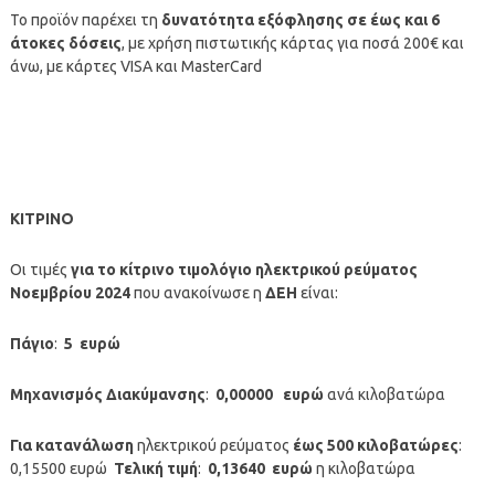
Το προϊόν παρέχει τη
δυνατότητα εξόφλησης σε έως και 6
άτοκες δόσεις
, με χρήση πιστωτικής κάρτας για ποσά 200€ και
άνω, με κάρτες VISA και MasterCard
ΚΙΤΡΙΝΟ
Οι τιμές
για
το κίτρινο τιμολόγιο ηλεκτρικού ρεύματος
Νοεμβρίου 2024
που ανακοίνωσε η
ΔΕΗ
είναι:
Πάγιο
:
5
ευρώ
Μηχανισμός Διακύμανσης
:
0,00000 ευρώ
ανά κιλοβατώρα
Για κατανάλωση
ηλεκτρικού ρεύματος
έως 500 κιλοβατώρες
:
0,15500 ευρώ
Τελική τιμή
:
0,13640 ευρώ
η κιλοβατώρα