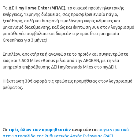
To
ΔΕΗ myHome Enter
(
ΜΠΛΕ)
, το οικιακό προϊόν ηλεκτρικής
ενέργειας, 12μηνης διάρκειας, σας προσφέρει ενιαίο πάγιο,
ξεκάθαρη, απλή και διαφανή τιμολόγηση χωρίς κλίμακες και
μηχανισμό διακύμανσης, καθώς και έκπτωση 30€ στον λογαριασμό
με κάθε νέο συμβόλαιο και δωρεάν την πρόσθετη υπηρεσία
GreenPass για 3 μήνες!
Επιπλέον, αποκτήστε ή ανανεώστε το προϊόν και συγκεντρώστε
έως και 2.500 Miles+Bonus μίλια από την AEGEAN, με τη νέα
υπηρεσία επιβράβευσης ΔΕΗ myRewards Miles στο myΔΕΗ.
Η έκπτωση 30€ αφορά τις χρεώσεις προμήθειας στον λογαριασμό
ρεύματος.
Οι
τιμές όλων των προμηθευτών
αναρτώνται
συγκεντρωτικά
στην ιστοσελίδα της Ρυθμιστικής Αρχής Ενέργειας (ΡΑΕ)