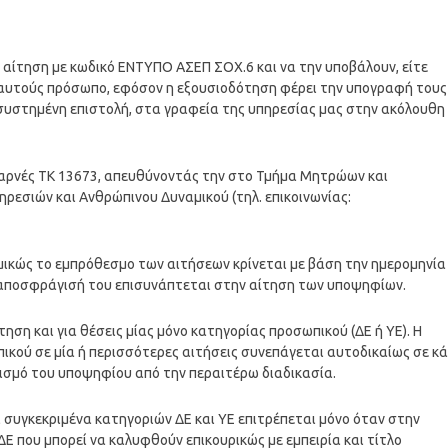
αίτηση με κωδικό ΕΝΤΥΠΟ ΑΣΕΠ ΣΟΧ.6 και να την υποβάλουν, είτε
 αυτούς πρόσωπο, εφόσον η εξουσιοδότηση φέρει την υπογραφή τους
 συστημένη επιστολή, στα γραφεία της υπηρεσίας μας στην ακόλουθη
αρνές ΤΚ 13673, απευθύνοντάς την στο Τμήμα Μητρώων και
ρεσιών και Ανθρώπινου Δυναμικού (τηλ. επικοινωνίας:
ικώς το εμπρόθεσμο των αιτήσεων κρίνεται με βάση την ημερομηνία
ν αποσφράγισή του επισυνάπτεται στην αίτηση των υποψηφίων.
ηση και για θέσεις μίας μόνο κατηγορίας προσωπικού (ΔΕ ή ΥΕ). Η
ού σε μία ή περισσότερες αιτήσεις συνεπάγεται αυτοδικαίως σε κ
σμό του υποψηφίου από την περαιτέρω διαδικασία.
 συγκεκριμένα κατηγοριών ΔΕ και ΥΕ επιτρέπεται μόνο όταν στην
Ε που μπορεί να καλυφθούν επικουρικώς με εμπειρία και τίτλο