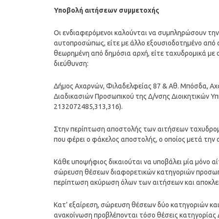
Υποβολή αιτήσεων συμμετοχής
Οι ενδιαφερόμενοι καλούνται να συμπληρώσουν την 
αυτοπροσώπως, είτε με άλλο εξουσιοδοτημένο από
θεωρημένη από δημόσια αρχή, είτε ταχυδρομικά με
διεύθυνση:
Δήμος Αχαρνών, Φιλαδελφείας 87 & Αθ. Μπόσδα, Αχ
Διαδικασιών Προσωπικού της Δ/νσης Διοικητικών Υπη
2132072485,313,316).
Στην περίπτωση αποστολής των αιτήσεων ταχυδρομ
που φέρει ο φάκελος αποστολής, ο οποίος μετά τη
Κάθε υποψήφιος δικαιούται να υποβάλει μία μόνο αίτ
σώρευση θέσεων διαφορετικών κατηγοριών προσωπικ
περίπτωση ακύρωση όλων των αιτήσεων και αποκλει
Κατ’ εξαίρεση, σώρευση θέσεων δύο κατηγοριών και
ανακοίνωση προβλέπονται τόσο θέσεις κατηγορίας Δ