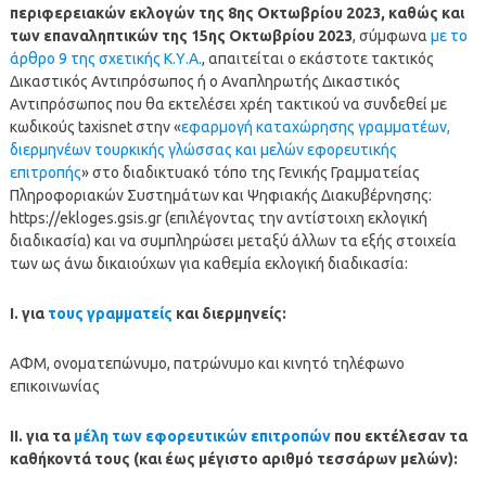
περιφερειακών εκλογών της 8ης Οκτωβρίου 2023, καθώς και
των επαναληπτικών της 15ης Οκτωβρίου 2023
, σύμφωνα
με το
άρθρο 9 της σχετικής Κ.Υ.Α.
, απαιτείται ο εκάστοτε τακτικός
Δικαστικός Αντιπρόσωπος ή ο Αναπληρωτής Δικαστικός
Αντιπρόσωπος που θα εκτελέσει χρέη τακτικού να συνδεθεί με
κωδικούς taxisnet στην «
εφαρμογή καταχώρησης γραμματέων,
διερμηνέων τουρκικής γλώσσας και μελών εφορευτικής
επιτροπής
» στο διαδικτυακό τόπο της Γενικής Γραμματείας
Πληροφοριακών Συστημάτων και Ψηφιακής Διακυβέρνησης:
https://ekloges.gsis.gr (επιλέγοντας την αντίστοιχη εκλογική
διαδικασία) και να συμπληρώσει μεταξύ άλλων τα εξής στοιχεία
των ως άνω δικαιούχων για καθεμία εκλογική διαδικασία:
I. για
τους γραμματείς
και διερμηνείς:
ΑΦΜ, ονοματεπώνυμο, πατρώνυμο και κινητό τηλέφωνο
επικοινωνίας
II. για τα
μέλη των εφορευτικών επιτροπών
που εκτέλεσαν τα
καθήκοντά τους (και έως μέγιστο αριθμό τεσσάρων μελών):