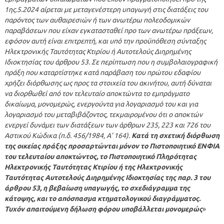
1ης.5.2024 αίρεται με μεταγενέστερη υπαγωγή στις διατάξεις του
παρόντος των αυθαιρεσιών ή των ανωτέρω πολεοδομικών
παραβάσεων που είχαν εγκατασταθεί προ των ανωτέρω πράξεων,
εφόσον αυτή είναι επιτρεπτή, και υπό την προϋπόθεση σύνταξης
Ηλεκτρονικής Ταυτότητας Κτιρίου ή Αυτοτελούς Διηρημένης
Ιδιοκτησίας του άρθρου 53. Σε περίπτωση που η συμβολαιογραφική
πράξη που καταρτίστηκε κατά παράβαση του πρώτου εδαφίου
χρήζει διόρθωσης ως προς τα στοιχεία του ακινήτου, αυτή δύναται
να διορθωθεί από τον τελευταίο αποκτώντα το εμπράγματο
δικαίωμα, μονομερώς, ενεργούντα για λογαριασμό του και για
λογαριασμό του μεταβιβάζοντος, τεκμαιρομένου ότι ο αποκτών
ενεργεί δυνάμει των διατάξεων των άρθρων 235, 223 και 726 του
Αστικού Κώδικα (π.δ. 456/1984, Α’ 164).
Κατά τη σχετική διόρθωση
της οικείας πράξης προσαρτώνται μόνον το Πιστοποιητικό ΕΝΦΙΑ
του τελευταίου αποκτώντος, το Πιστοποιητικό Πληρότητας
Ηλεκτρονικής Ταυτότητας Κτιρίου ή της Ηλεκτρονικής
Ταυτότητας Αυτοτελούς Διηρημένης Ιδιοκτησίας της παρ. 3 του
άρθρου 53, η βεβαίωση υπαγωγής, το σχεδιάγραμμα της
κάτοψης, και το απόσπασμα κτηματολογικού διαγράμματος.
Τυχόν απαιτούμενη δήλωση φόρου υποβάλλεται μονομερώς
»