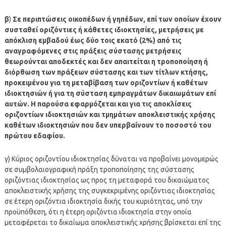
β
)
Σε περιπτώσεις οικοπέδων ή γηπέδων, επί των οποίων έχουν
συσταθεί οριζόντιες ή κάθετες ιδιοκτησίες, μετρήσεις με
απόκλιση εμβαδού έως δύο τοις εκατό (2%) από τις
αναγραφόμενες στις πράξεις σύστασης μετρήσεις
θεωρούνται αποδεκτές και δεν απαιτείται η τροποποίηση ή
διόρθωση των πράξεων σύστασης και των τίτλων κτήσης,
προκειμένου για τη μεταβίβαση των οριζοντίων ή καθέτων
ιδιοκτησιών ή για τη σύσταση εμπραγμάτων δικαιωμάτων επί
αυτών. Η παρούσα εφαρμόζεται και για τις αποκλίσεις
οριζοντίων ιδιοκτησιών και τμημάτων αποκλειστικής χρήσης
καθέτων ιδιοκτησιών που δεν υπερβαίνουν το ποσοστό του
πρώτου εδαφίου.
γ) Κύριος οριζοντίου ιδιοκτησίας δύναται να προβαίνει μονομερώς
σε συμβολαιογραφική πράξη τροποποίησης της σύστασης
οριζόντιας ιδιοκτησίας ως προς τη μεταφορά του δικαιώματος
αποκλειστικής χρήσης της συγκεκριμένης οριζόντιας ιδιοκτησίας
σε έτερη οριζόντια ιδιοκτησία δικής του κυριότητας, υπό την
προϋπόθεση, ότι η έτερη οριζόντια ιδιοκτησία στην οποία
μεταφέρεται το δικαίωμα αποκλειστικής χρήσης βρίσκεται επί της