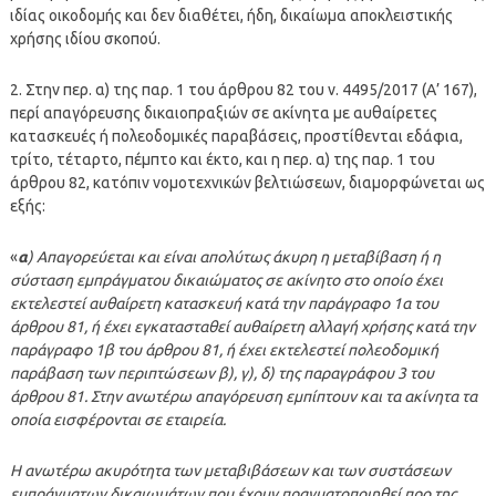
ιδίας οικοδομής και δεν διαθέτει, ήδη, δικαίωμα αποκλειστικής
χρήσης ιδίου σκοπού.
2. Στην περ. α) της παρ. 1 του άρθρου 82 του ν. 4495/2017 (Α’ 167),
περί απαγόρευσης δικαιοπραξιών σε ακίνητα με αυθαίρετες
κατασκευές ή πολεοδομικές παραβάσεις, προστίθενται εδάφια,
τρίτο, τέταρτο, πέμπτο και έκτο, και η περ. α) της παρ. 1 του
άρθρου 82, κατόπιν νομοτεχνικών βελτιώσεων, διαμορφώνεται ως
εξής:
«
α
) Απαγορεύεται και είναι απολύτως άκυρη η μεταβίβαση ή η
σύσταση εμπράγματου δικαιώματος σε ακίνητο στο οποίο έχει
εκτελεστεί αυθαίρετη κατασκευή κατά την παράγραφο 1α του
άρθρου 81, ή έχει εγκατασταθεί αυθαίρετη αλλαγή χρήσης κατά την
παράγραφο 1β του άρθρου 81, ή έχει εκτελεστεί πολεοδομική
παράβαση των περιπτώσεων β), γ), δ) της παραγράφου 3 του
άρθρου 81. Στην ανωτέρω απαγόρευση εμπίπτουν και τα ακίνητα τα
οποία εισφέρονται σε εταιρεία.
Η ανωτέρω ακυρότητα των μεταβιβάσεων και των συστάσεων
εμπράγματων δικαιωμάτων που έχουν πραγματοποιηθεί προ της