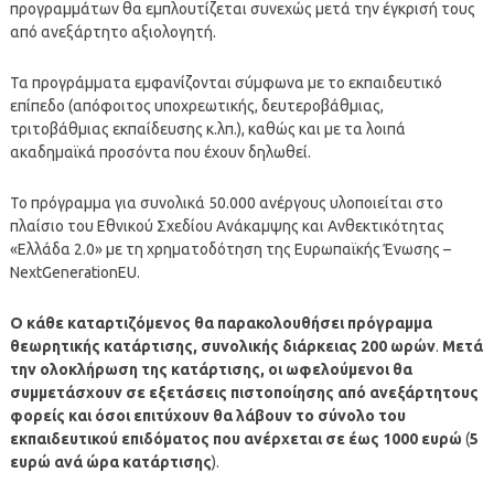
προγραμμάτων θα εμπλουτίζεται συνεχώς μετά την έγκρισή τους
από ανεξάρτητο αξιολογητή.
Τα προγράμματα εμφανίζονται σύμφωνα με το εκπαιδευτικό
επίπεδο (απόφοιτος υποχρεωτικής, δευτεροβάθμιας,
τριτοβάθμιας εκπαίδευσης κ.λπ.), καθώς και με τα λοιπά
ακαδημαϊκά προσόντα που έχουν δηλωθεί.
Το πρόγραμμα για συνολικά 50.000 ανέργους υλοποιείται στο
πλαίσιο του Εθνικού Σχεδίου Ανάκαμψης και Ανθεκτικότητας
«Ελλάδα 2.0» με τη χρηματοδότηση της Ευρωπαϊκής Ένωσης –
NextGenerationEU.
Ο κάθε καταρτιζόμενος θα παρακολουθήσει πρόγραμμα
θεωρητικής κατάρτισης, συνολικής διάρκειας 200 ωρών
.
Μετά
την ολοκλήρωση της κατάρτισης, οι ωφελούμενοι θα
συμμετάσχουν σε εξετάσεις πιστοποίησης από ανεξάρτητους
φορείς και όσοι επιτύχουν θα λάβουν το σύνολο του
εκπαιδευτικού επιδόματος που ανέρχεται σε έως 1000 ευρώ
(
5
ευρώ ανά ώρα κατάρτισης
).