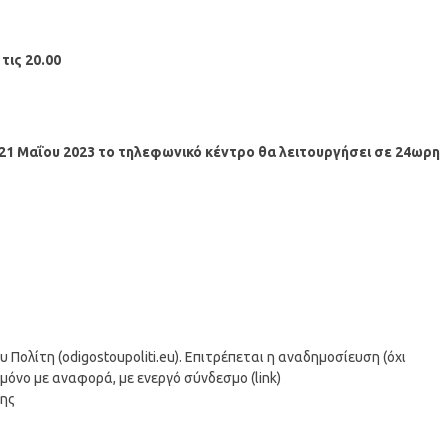
τις 20.00
ή 21 Μαΐου 2023 το τηλεφωνικό κέντρο θα λειτουργήσει σε 24ωρη
ολίτη (odigostoupoliti.eu). Επιτρέπεται η αναδημοσίευση (όχι
μόνο με αναφορά, με ενεργό σύνδεσμο (link)
σης