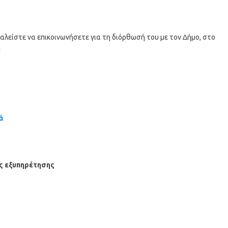
αλείστε να επικοινωνήσετε για τη διόρθωσή του με τον Δήμο, στο
η
ά
ές εξυπηρέτησης