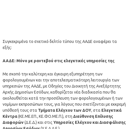
Συγκεκριμένα το σχετικό δελτίο τύπου της ΑΑΔΕ αναφέρει τα
εξής:
ΑΑΔΕ: Μόνο με ραντεβού στις ελεγκτικές υπηρεσίες της
Με σκοπό την καλύτερη και έγκαιρη εξυπηρέτηση των
φορολογουμένων και την αποτελεσματικότερη λειτουργία των
υπηρεσιών της ΑΑΔΕ, με Οδηγίες του Διοικητή της Ανεξάρτητης
Αρχής Δημοσίων Εσόδων, καθορίζεται νέα διαδικασία που θα
ακολουθείται κατά την προσέλευση των φορολογουμένων ή των
νομίμων εκπροσώπων τους, για λόγους που σχετίζονται με εκκρεμή
υπόθεσή τους στα
Τμήματα Ελέγχου των ΔΟΥ
, στα
Ελεγκτικά
Κέντρα
(ΚΕ.ΜΕ.ΕΠ., ΚΕ.ΦΟ.ΜΕ.Π.), στη
Διεύθυνση Επίλυσης
Διαφορών
(Δ.Ε.Δ.) και στις
Υπηρεσίες Ελέγχου και Διασφάλισης
Δημοσίων Εσόδων
(Υ.Ε.Δ.Δ.Ε.).