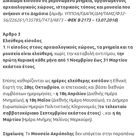
Δικαίωμα εισόδου σε μεμονωμένα μνημεία, οργανωμένους
αρχαιολογικούς χώρους, ιστορικούς τόπους και μουσεία που
ανήκουν στο Δημόσιο (
Αριθμ. ΥΠΠΟΑ/ΓΔΑΠΚ/ΔΜ/ΤΑΜΣ/Φ32-
56/226261/135785/7473/4873 –
ΦΕΚ
Β 2173 – 13.07.2016
)
Άρθρο 3
Ελεύθερη είσοδος
1
. Η
είσοδος στους αρχαιολογικούς χώρους, τα μνημεία και τα
μουσεία είναι ελεύθερη
, χωρίς την καταβολή αντιτίμου,
την
πρώτη Κυριακή κάθε μήνα από 1 Νοεμβρίου έως 31 Μαρτίου
εκάστου έτους
.
Επίσης καθορίζονται ως
ημέρες ελεύθερης εισόδου
η Εθνική
Εορτή της
28ης Οκτωβρίου
, οι επετειακές και βάσει διεθνών
συμβάσεων ημερομηνίες –
η 18η Απριλίου
(Διεθνής Ημέρα
Μνημείων),
η 18η Μαΐου
(Διεθνής Ημέρα Μουσείων), το Διήμερο
Ευρωπαϊκών Ημερών Πολιτιστικής Κληρονομιάς (
το τελευταίο
σαββατοκύριακο Σεπτεμβρίου εκάστου έτους
) -, και
η 6η
Μαρτίου
(Ημέρα Μνήμης Μελίνας Μερκούρη).
Σημείωση
: Το
Μουσείο Ακρόπολης
δεν υπάγεται στην παραπάνω