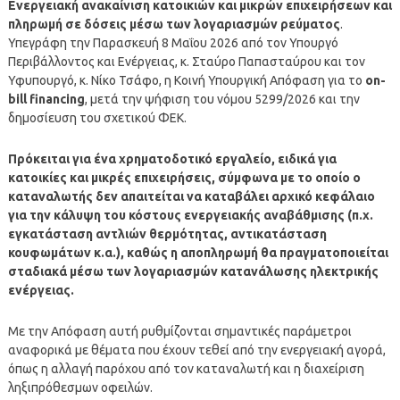
Ενεργειακή ανακαίνιση κατοικιών και μικρών επιχειρήσεων και
πληρωμή σε δόσεις μέσω των λογαριασμών ρεύματος
.
Υπεγράφη την Παρασκευή 8 Μαΐου 2026 από τον Υπουργό
Περιβάλλοντος και Ενέργειας, κ. Σταύρο Παπασταύρου και τον
Υφυπουργό, κ. Νίκο Τσάφο, η Κοινή Υπουργική Απόφαση για το
on-
bill financing
, μετά την ψήφιση του νόμου 5299/2026 και την
δημοσίευση του σχετικού ΦΕΚ.
Πρόκειται για ένα χρηματοδοτικό εργαλείο, ειδικά για
κατοικίες και μικρές επιχειρήσεις, σύμφωνα με το οποίο ο
καταναλωτής δεν απαιτείται να καταβάλει αρχικό κεφάλαιο
για την κάλυψη του κόστους ενεργειακής αναβάθμισης (π.χ.
εγκατάσταση αντλιών θερμότητας, αντικατάσταση
κουφωμάτων κ.α.), καθώς η αποπληρωμή θα πραγματοποιείται
σταδιακά μέσω των λογαριασμών κατανάλωσης ηλεκτρικής
ενέργειας.
Με την Απόφαση αυτή ρυθμίζονται σημαντικές παράμετροι
αναφορικά με θέματα που έχουν τεθεί από την ενεργειακή αγορά,
όπως η αλλαγή παρόχου από τον καταναλωτή και η διαχείριση
ληξιπρόθεσμων οφειλών.