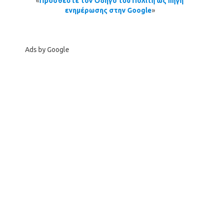
«
Προσθέστε τον Οδηγό του Πολίτη ως πηγή
ενημέρωσης στην Google
»
Ads by Google