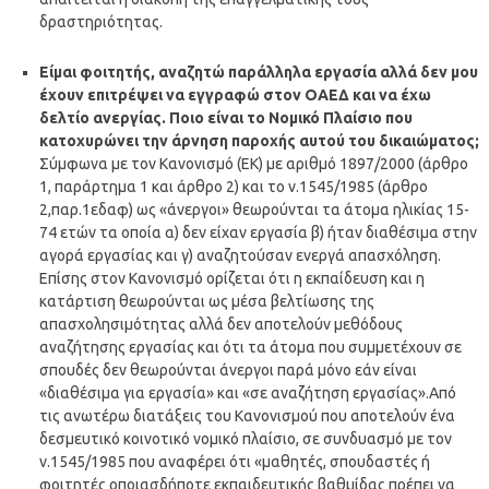
δραστηριότητας.
Είμαι φοιτητής, αναζητώ παράλληλα εργασία αλλά δεν μου
έχουν επιτρέψει να εγγραφώ στον ΟΑΕΔ και να έχω
δελτίο ανεργίας. Ποιο είναι το Νομικό Πλαίσιο που
κατοχυρώνει την άρνηση παροχής αυτού του δικαιώματος;
Σύμφωνα με τον Κανονισμό (ΕΚ) με αριθμό 1897/2000 (άρθρο
1, παράρτημα 1 και άρθρο 2) και το ν.1545/1985 (άρθρο
2,παρ.1εδαφ) ως «άνεργοι» θεωρούνται τα άτομα ηλικίας 15-
74 ετών τα οποία α) δεν είχαν εργασία β) ήταν διαθέσιμα στην
αγορά εργασίας και γ) αναζητούσαν ενεργά απασχόληση.
Επίσης στον Κανονισμό ορίζεται ότι η εκπαίδευση και η
κατάρτιση θεωρούνται ως μέσα βελτίωσης της
απασχολησιμότητας αλλά δεν αποτελούν μεθόδους
αναζήτησης εργασίας και ότι τα άτομα που συμμετέχουν σε
σπουδές δεν θεωρούνται άνεργοι παρά μόνο εάν είναι
«διαθέσιμα για εργασία» και «σε αναζήτηση εργασίας».Από
τις ανωτέρω διατάξεις του Κανονισμού που αποτελούν ένα
δεσμευτικό κοινοτικό νομικό πλαίσιο, σε συνδυασμό με τον
ν.1545/1985 που αναφέρει ότι «μαθητές, σπουδαστές ή
φοιτητές οποιασδήποτε εκπαιδευτικής βαθμίδας πρέπει να