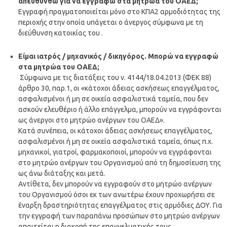
απευθυνθώ για να εγγραφώ στα μητρώα του ΟΑΕΔ;
Εγγραφή πραγματοποιείται μόνο στο ΚΠΑ2 αρμοδιότητας της
περιοχής στην οποία υπάγεται ο άνεργος σύμφωνα με τη
διεύθυνση κατοικίας του .
Είμαι ιατρός / μηχανικός / δικηγόρος. Μπορώ να εγγραφώ
στα μητρώα του ΟΑΕΔ;
Σύμφωνα με τις διατάξεις του ν. 4144/18.04.2013 (ΦΕΚ 88)
άρθρο 30, παρ.1, οι «κάτοχοι άδειας ασκήσεως επαγγέλματος,
ασφαλισμένοι ή μη σε οικεία ασφαλιστικά ταμεία, που δεν
ασκούν ελευθέριο ή άλλο επάγγελμα, μπορούν να εγγράφονται
ως άνεργοι στο μητρώο ανέργων του ΟΑΕΔ».
Κατά συνέπεια, οι κάτοχοι άδειας ασκήσεως επαγγέλματος,
ασφαλισμένοι ή μη σε οικεία ασφαλιστικά ταμεία, όπως π.χ.
μηχανικοί, γιατροί, φαρμακοποιοί, μπορούν να εγγράφονται
στο μητρώο ανέργων του Οργανισμού από τη δημοσίευση της
ως άνω διάταξης και μετά.
Αντίθετα, δεν μπορούν να εγγραφούν στο μητρώο ανέργων
του Οργανισμού όσοι εκ των ανωτέρω έχουν προχωρήσει σε
έναρξη δραστηριότητας επαγγέλματος στις αρμόδιες ΔΟΥ. Για
την εγγραφή των παραπάνω προσώπων στο μητρώο ανέργων
απαιτείται η διακοπή της επαγγελματικής τους