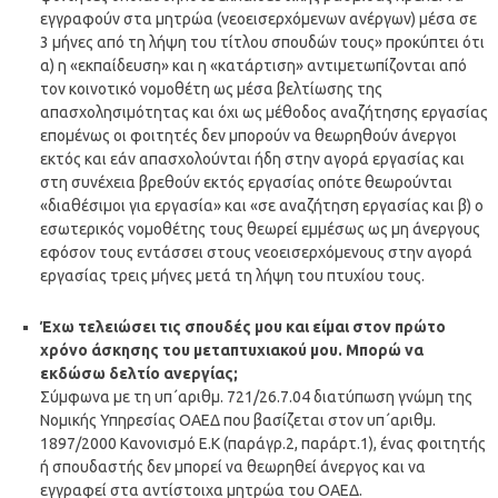
εγγραφούν στα μητρώα (νεοεισερχόμενων ανέργων) μέσα σε
3 μήνες από τη λήψη του τίτλου σπουδών τους» προκύπτει ότι
α) η «εκπαίδευση» και η «κατάρτιση» αντιμετωπίζονται από
τον κοινοτικό νομοθέτη ως μέσα βελτίωσης της
απασχολησιμότητας και όχι ως μέθοδος αναζήτησης εργασίας
επομένως οι φοιτητές δεν μπορούν να θεωρηθούν άνεργοι
εκτός και εάν απασχολούνται ήδη στην αγορά εργασίας και
στη συνέχεια βρεθούν εκτός εργασίας οπότε θεωρούνται
«διαθέσιμοι για εργασία» και «σε αναζήτηση εργασίας και β) ο
εσωτερικός νομοθέτης τους θεωρεί εμμέσως ως μη άνεργους
εφόσον τους εντάσσει στους νεοεισερχόμενους στην αγορά
εργασίας τρεις μήνες μετά τη λήψη του πτυχίου τους.
Έχω τελειώσει τις σπουδές μου και είμαι στον πρώτο
χρόνο άσκησης του μεταπτυχιακού μου. Μπορώ να
εκδώσω δελτίο ανεργίας;
Σύμφωνα με τη υπ΄αριθμ. 721/26.7.04 διατύπωση γνώμη της
Νομικής Υπηρεσίας ΟΑΕΔ που βασίζεται στον υπ΄αριθμ.
1897/2000 Κανονισμό Ε.Κ (παράγρ.2, παράρτ.1), ένας φοιτητής
ή σπουδαστής δεν μπορεί να θεωρηθεί άνεργος και να
εγγραφεί στα αντίστοιχα μητρώα του ΟΑΕΔ.