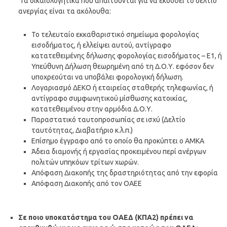
Τα δικαιολογητικά που απαιτούνται για να εκδοθεί το δελτίο
ανεργίας είναι τα ακόλουθα:
Το τελευταίο εκκαθαριστικό σημείωμα φορολογίας
εισοδήματος, ή ελλείψει αυτού, αντίγραφο
κατατεθειμένης δήλωσης φορολογίας εισοδήματος – Ε1, ή
Υπεύθυνη Δήλωση θεωρημένη από τη Δ.Ο.Υ. εφόσον δεν
υποχρεούται να υποβάλει φορολογική δήλωση.
Λογαριασμό ΔΕΚΟ ή εταιρείας σταθερής τηλεφωνίας, ή
αντίγραφο συμφωνητικού μίσθωσης κατοικίας,
κατατεθειμένου στην αρμόδια Δ.Ο.Υ.
Παραστατικό ταυτοπροσωπίας σε ισχύ (Δελτίο
ταυτότητας, Διαβατήριο κ.λ.π.)
Επίσημο έγγραφο από το οποίο θα προκύπτει ο ΑΜΚΑ
Άδεια διαμονής ή εργασίας προκειμένου περί ανέργων
πολιτών υπηκόων τρίτων χωρών.
Απόφαση Διακοπής της δραστηριότητας από την εφορία
Απόφαση Διακοπής από τον ΟΑΕΕ
Σε ποιο υποκατάστημα του ΟΑΕΔ (ΚΠΑ2) πρέπει να