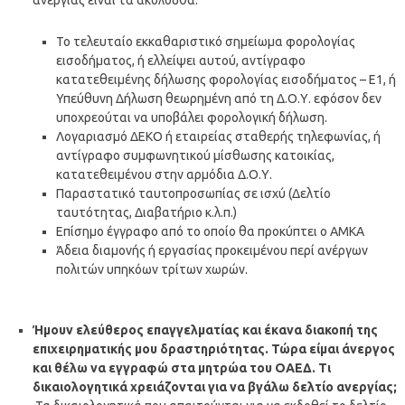
Το τελευταίο εκκαθαριστικό σημείωμα φορολογίας
εισοδήματος, ή ελλείψει αυτού, αντίγραφο
κατατεθειμένης δήλωσης φορολογίας εισοδήματος – Ε1, ή
Υπεύθυνη Δήλωση θεωρημένη από τη Δ.Ο.Υ. εφόσον δεν
υποχρεούται να υποβάλει φορολογική δήλωση.
Λογαριασμό ΔΕΚΟ ή εταιρείας σταθερής τηλεφωνίας, ή
αντίγραφο συμφωνητικού μίσθωσης κατοικίας,
κατατεθειμένου στην αρμόδια Δ.Ο.Υ.
Παραστατικό ταυτοπροσωπίας σε ισχύ (Δελτίο
ταυτότητας, Διαβατήριο κ.λ.π.)
Επίσημο έγγραφο από το οποίο θα προκύπτει ο ΑΜΚΑ
Άδεια διαμονής ή εργασίας προκειμένου περί ανέργων
πολιτών υπηκόων τρίτων χωρών.
Ήμουν ελεύθερος επαγγελματίας και έκανα διακοπή της
επιχειρηματικής μου δραστηριότητας. Τώρα είμαι άνεργος
και θέλω να εγγραφώ στα μητρώα του ΟΑΕΔ. Τι
δικαιολογητικά χρειάζονται για να βγάλω δελτίο ανεργίας;