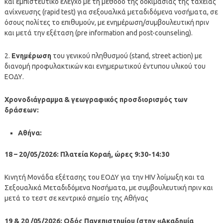
και εμπιστευτικό έλεγχο με τη μέθοδο της δοκιμασίας της ταχείας
ανίχνευσης (rapid test) για σεξουαλικά μεταδιδόμενα νοσήματα, σε
όσους πολίτες το επιθυμούν, με ενημέρωση/συμβουλευτική πριν
και μετά την εξέταση (pre information and post-counseling).
2.
Ενημέρωση
του γενικού πληθυσμού (stand, street action) με
διανομή προφυλακτικών και ενημερωτικού έντυπου υλικού του
ΕΟΔΥ.
Χρονοδιάγραμμα & γεωγραφικός προσδιορισμός των
δράσεων:
Αθήνα:
18 – 20/05/2026:
Πλατεία Κοραή, ώρες 9:30-14:30
Κινητή Μονάδα εξέτασης του ΕΟΔΥ για την HIV λοίμωξη και τα
Σεξουαλικά Μεταδιδόμενα Νοσήματα, με συμβουλευτική πριν και
μετά το τεστ σε κεντρικό σημείο της Αθήνας
19 & 20 /05/2026: Οδός Πανεπιστημίου (στην «Ακαδημία