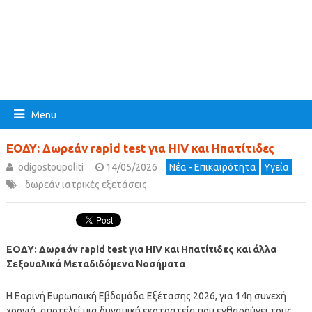
Menu
ΕΟΔΥ: Δωρεάν rapid test για HIV και Ηπατίτιδες
odigostoupoliti
14/05/2026
Νέα - Επικαιρότητα
Υγεία
δωρεάν ιατρικές εξετάσεις
ΕΟΔΥ: Δωρεάν rapid test για HIV και Ηπατίτιδες και άλλα
Σεξουαλικά Μεταδιδόμενα Νοσήματα
Η Εαρινή Ευρωπαϊκή Εβδομάδα Εξέτασης 2026, για 14η συνεχή
χρονιά, αποτελεί μια δυναμική εκστρατεία που ενθαρρύνει τους