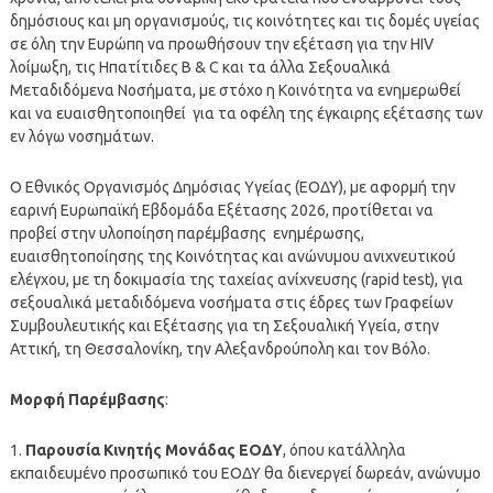
δημόσιους και μη οργανισμούς, τις κοινότητες και τις δομές υγείας
σε όλη την Ευρώπη να προωθήσουν την εξέταση για την HIV
λοίμωξη, τις Ηπατίτιδες Β & C και τα άλλα Σεξουαλικά
Μεταδιδόμενα Νοσήματα, με στόχο η Κοινότητα να ενημερωθεί
και να ευαισθητοποιηθεί για τα οφέλη της έγκαιρης εξέτασης των
εν λόγω νοσημάτων.
Ο Εθνικός Οργανισμός Δημόσιας Υγείας (ΕΟΔΥ), με αφορμή την
εαρινή Ευρωπαϊκή Εβδομάδα Εξέτασης 2026, προτίθεται να
προβεί στην υλοποίηση παρέμβασης ενημέρωσης,
ευαισθητοποίησης της Κοινότητας και ανώνυμου ανιχνευτικού
ελέγχου, με τη δοκιμασία της ταχείας ανίχνευσης (rapid test), για
σεξουαλικά μεταδιδόμενα νοσήματα στις έδρες των Γραφείων
Συμβουλευτικής και Εξέτασης για τη Σεξουαλική Υγεία, στην
Αττική, τη Θεσσαλονίκη, την Αλεξανδρούπολη και τον Βόλο.
Μορφή Παρέμβασης
:
1.
Παρουσία Κινητής Μονάδας ΕΟΔΥ
, όπου κατάλληλα
εκπαιδευμένο προσωπικό του ΕΟΔΥ θα διενεργεί δωρεάν, ανώνυμο