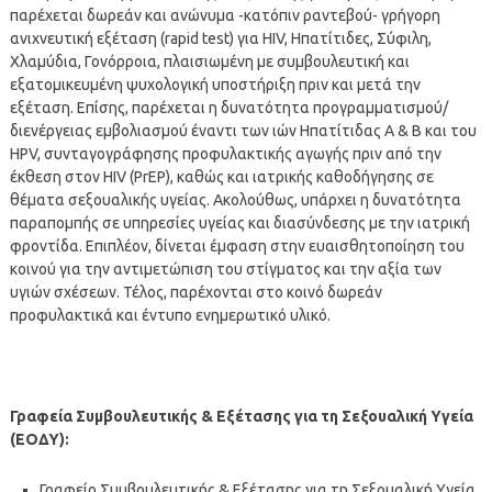
παρέχεται δωρεάν και ανώνυμα -κατόπιν ραντεβού- γρήγορη
ανιχνευτική εξέταση (rapid test) για HIV, Ηπατίτιδες, Σύφιλη,
Χλαμύδια, Γονόρροια, πλαισιωμένη με συμβουλευτική και
εξατομικευμένη ψυχολογική υποστήριξη πριν και μετά την
εξέταση. Επίσης, παρέχεται η δυνατότητα προγραμματισμού/
διενέργειας εμβολιασμού έναντι των ιών Ηπατίτιδας Α & Β και του
HPV, συνταγογράφησης προφυλακτικής αγωγής πριν από την
έκθεση στον HIV (PrEP), καθώς και ιατρικής καθοδήγησης σε
θέματα σεξουαλικής υγείας. Ακολούθως, υπάρχει η δυνατότητα
παραπομπής σε υπηρεσίες υγείας και διασύνδεσης με την ιατρική
φροντίδα. Επιπλέον, δίνεται έμφαση στην ευαισθητοποίηση του
κοινού για την αντιμετώπιση του στίγματος και την αξία των
υγιών σχέσεων. Τέλος, παρέχονται στο κοινό δωρεάν
προφυλακτικά και έντυπο ενημερωτικό υλικό.
Γραφεία Συμβουλευτικής & Εξέτασης για τη Σεξουαλική Υγεία
(ΕΟΔΥ):
Γραφείο Συμβουλευτικής & Εξέτασης για τη Σεξουαλική Υγεία