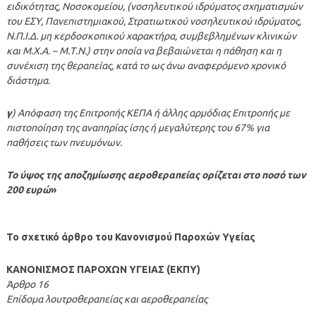
ειδικότητας, Νοσοκομείου, (νοσηλευτικού ιδρύματος σχηματισμών
του ΕΣΥ, Πανεπιστημιακού, Στρατιωτικού νοσηλευτικού ιδρύματος,
Ν.Π.Ι.Δ. μη κερδοσκοπικού χαρακτήρα, συμβεβλημένων κλινικών
και Μ.Χ.Α. – Μ.Τ.Ν.) στην οποία να βεβαιώνεται η πάθηση και η
συνέχιση της θεραπείας, κατά το ως άνω αναφερόμενο χρονικό
διάστημα.
γ
) Απόφαση της Επιτροπής ΚΕΠΑ ή άλλης αρμόδιας Επιτροπής με
πιστοποίηση της αναπηρίας ίσης ή μεγαλύτερης του 67% για
παθήσεις των πνευμόνων.
Το ύψος της αποζημίωσης αεροθεραπείας ορίζεται στο ποσό των
200 ευρώ
»
Το σχετικό άρθρο του Κανονισμού Παροχών Υγείας
ΚΑΝΟΝΙΣΜΟΣ ΠΑΡΟΧΩΝ ΥΓΕΙΑΣ (ΕΚΠΥ)
Άρθρο 16
Επίδομα λουτροθεραπείας και αεροθεραπείας