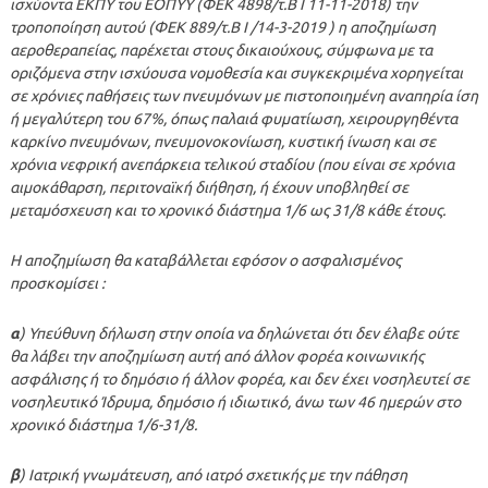
ισχύοντα ΕΚΠΥ του ΕΟΠΥΥ (ΦΕΚ 4898/τ.Β Ι 11-11-2018) την
τροποποίηση αυτού (ΦΕΚ 889/τ.Β Ι /14-3-2019 ) η αποζημίωση
αεροθεραπείας, παρέχεται στους δικαιούχους, σύμφωνα με τα
οριζόμενα στην ισχύουσα νομοθεσία και συγκεκριμένα χορηγείται
σε χρόνιες παθήσεις των πνευμόνων με πιστοποιημένη αναπηρία ίση
ή μεγαλύτερη του 67%, όπως παλαιά φυματίωση, χειρουργηθέντα
καρκίνο πνευμόνων, πνευμονοκονίωση, κυστική ίνωση και σε
χρόνια νεφρική ανεπάρκεια τελικού σταδίου (που είναι σε χρόνια
αιμοκάθαρση, περιτοναϊκή διήθηση, ή έχουν υποβληθεί σε
μεταμόσχευση και το χρονικό διάστημα 1/6 ως 31/8 κάθε έτους.
Η αποζημίωση θα καταβάλλεται εφόσον ο ασφαλισμένος
προσκομίσει :
α
) Υπεύθυνη δήλωση στην οποία να δηλώνεται ότι δεν έλαβε ούτε
θα λάβει την αποζημίωση αυτή από άλλον φορέα κοινωνικής
ασφάλισης ή το δημόσιο ή άλλον φορέα, και δεν έχει νοσηλευτεί σε
νοσηλευτικό Ίδρυμα, δημόσιο ή ιδιωτικό, άνω των 46 ημερών στο
χρονικό διάστημα 1/6-31/8.
β
) Ιατρική γνωμάτευση, από ιατρό σχετικής με την πάθηση