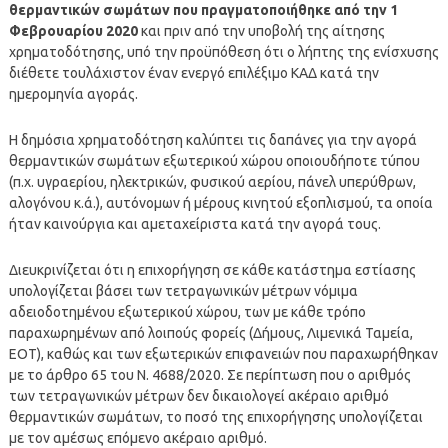
θερμαντικών σωμάτων που πραγματοποιήθηκε από την 1
Φεβρουαρίου 2020
και πριν από την υποβολή της αίτησης
χρηματοδότησης, υπό την προϋπόθεση ότι ο λήπτης της ενίσχυσης
διέθετε τουλάχιστον έναν ενεργό επιλέξιμο ΚΑΔ κατά την
ημερομηνία αγοράς.
Η δημόσια χρηματοδότηση καλύπτει τις δαπάνες για την αγορά
θερμαντικών σωμάτων εξωτερικού χώρου οποιουδήποτε τύπου
(π.χ. υγραερίου, ηλεκτρικών, φυσικού αερίου, πάνελ υπερύθρων,
αλογόνου κ.ά.), αυτόνομων ή μέρους κινητού εξοπλισμού, τα οποία
ήταν καινούργια και αμεταχείριστα κατά την αγορά τους.
Διευκρινίζεται ότι η επιχορήγηση σε κάθε κατάστημα εστίασης
υπολογίζεται βάσει των τετραγωνικών μέτρων νόμιμα
αδειοδοτημένου εξωτερικού χώρου, των με κάθε τρόπο
παραχωρημένων από λοιπούς φορείς (Δήμους, Λιμενικά Ταμεία,
ΕΟΤ), καθώς και των εξωτερικών επιφανειών που παραχωρήθηκαν
με το άρθρο 65 του Ν. 4688/2020. Σε περίπτωση που ο αριθμός
των τετραγωνικών μέτρων δεν δικαιολογεί ακέραιο αριθμό
θερμαντικών σωμάτων, το ποσό της επιχορήγησης υπολογίζεται
με τον αμέσως επόμενο ακέραιο αριθμό.