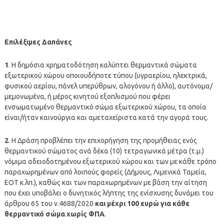
Επιλέξιμες Δαπάνες
1
. Η δημόσια χρηματοδότηση καλύπτει θερμαντικά σώματα
εξωτερικού χώρου οποιουδήποτε τύπου (υγραερίου, ηλεκτρικά,
φυσικού αερίου, πάνελ υπερύθρων, αλογόνου ή άλλο), αυτόνομα/
μεμονωμένα, ή μέρος κινητού εξοπλισμού που φέρει
ενσωματωμένο θερμαντικό σώμα εξωτερικού χώρου, τα οποία
είναι/ήταν καινούργια και αμεταχείριστα κατά την αγορά τους.
2
. Η Δράση προβλέπει την επιχορήγηση της προμήθειας ενός
θερμαντικού σώματος ανά δέκα (10) τετραγωνικά μέτρα (τ.μ.)
νόμιμα αδειοδοτημένου εξωτερικού χώρου και των με κάθε τρόπο
παραχωρημένων από λοιπούς φορείς (Δήμους, Λιμενικά Ταμεία,
ΕΟΤ κ.λπ.), καθώς και των παραχωρημένων με βάση την αίτηση
που έχει υποβάλει ο δυνητικός λήπτης της ενίσχυσης δυνάμει του
άρθρου 65 του ν.4688/2020
και μέχρι 100 ευρώ για κάθε
θερμαντικό σώμα χωρίς ΦΠΑ
.