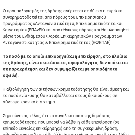
Ο προϋπολογισμός της δράσης ανέρχεται σε 60 εκατ. ευρώ και
συγχρηματοδοτείται από πόρους του Επιχειρησιακού
Προγράμματος «Ανταγωνιστικότητα, Επιχειρηματικότητα και
Καινοτομία» (ΕΠΑνΕΚ) και από εθνικούς πόρους και θα υλοποιηθεί
μέσω του Ενδιάμεσου Φορέα Επιχειρησιακών Προγραμμάτων
Ανταγωνιστικότητας & Επιχειρηματικότητας (ΕΦΕΠΑΕ).
Το ποσό με το οποίο επιχορηγείται η επιχείρηση, στο πλαίσιο
της δράσης, είναι ακατάσχετο, αφορολόγητο, δεν υπόκειται
σε παρακράτηση και δεν συμψηφίζεται με οποιαδήποτε
οφειλή.
Η αξιολόγηση των αιτήσεων χρηματοδότησης θα είναι άμεση και
το ποσό ενίσχυσης θα καταβάλλεται στους δικαιούχους σε
σύντομο χρονικό διάστημα.
Σημειώνεται, τέλος, ότι το συνολικό ποσό της δημόσιας
χρηματοδότησης, που μπορεί να λάβει η κάθε επιχείρηση (σε
επίπεδο «ενιαίας επιχείρησης») από τη συγκεκριμένη δράση,
αθροιζόμενο μαζί με κάθε άλλη άμεση ενίσχυση που θα έχει λάβει