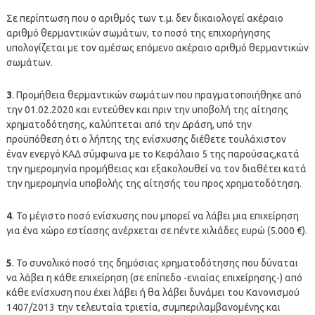
Σε περίπτωση που ο αριθμός των τ.μ. δεν δικαιολογεί ακέραιο
αριθμό θερμαντικών σωμάτων, το ποσό της επιχορήγησης
υπολογίζεται με τον αμέσως επόμενο ακέραιο αριθμό θερμαντικών
σωμάτων.
3
. Προμήθεια θερμαντικών σωμάτων που πραγματοποιήθηκε από
την 01.02.2020 και εντεύθεν και πριν την υποβολή της αίτησης
χρηματοδότησης, καλύπτεται από την Δράση, υπό την
προϋπόθεση ότι ο λήπτης της ενίσχυσης διέθετε τουλάχιστον
έναν ενεργό ΚΑΔ σύμφωνα με το Κεφάλαιο 5 της παρούσας,κατά
την ημερομηνία προμήθειας και εξακολουθεί να τον διαθέτει κατά
την ημερομηνία υποβολής της αίτησής του προς χρηματοδότηση.
4
. Το μέγιστο ποσό ενίσχυσης που μπορεί να λάβει μια επιχείρηση
για ένα χώρο εστίασης ανέρχεται σε πέντε χιλιάδες ευρώ (5.000 €).
5
. Το συνολικό ποσό της δημόσιας χρηματοδότησης που δύναται
να λάβει η κάθε επιχείρηση (σε επίπεδο -ενιαίας επιχείρησης-) από
κάθε ενίσχυση που έχει λάβει ή θα λάβει δυνάμει του Κανονισμού
1407/2013 την τελευταία τριετία, συμπεριλαμβανομένης και