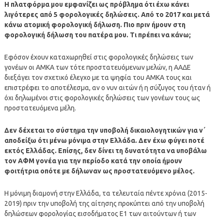
Η πλατφόρμα μου εμφανίζει ως πρόβλημα ότι έχω κάνει
λιγότερες από 5 φορολογικές δηλώσεις. Από το 2017 και μετά
κάνω ατομική φορολογική δήλωση. Πιο πριν ήμουν στη
φορολογική δήλωση του πατέρα μου. Τι πρέπει να κάνω;
Εφόσον έχουν καταχωρηθεί στις φορολογικές δηλώσεις των
γονέων οι ΑΜΚΑ των τότε προστατευόμενων μελών, η ΑΑΔΕ
διεξάγει τον σχετικό έλεγχο με τα ψηφία του ΑΜΚΑ τους και
επιστρέφει το αποτέλεσμα, αν ο νυν αιτών ή η σύζυγος του ήταν ή
όχι δηλωμένοι στις φορολογικές δηλώσεις των γονέων τους ως
προστατευόμενα μέλη.
Δεν δέχεται το σύστημα την υποβολή δικαιολογητικών για ν΄
αποδείξω ότι μένω μόνιμα στην Ελλάδα. Δεν έχω φύγει ποτέ
εκτός Ελλάδας. Επίσης, δεν δίνει τη δυνατότητα να υποβάλω
τον ΑΦΜ γονέα για την περίοδο κατά την οποία ήμουν
φοιτήτρια οπότε με δήλωναν ως προστατευόμενο μέλος.
Η μόνιμη διαμονή στην Ελλάδα, τα τελευταία πέντε χρόνια (2015-
2019) πριν την υποβολή της αίτησης προκύπτει από την υποβολή
δηλώσεων φορολογίας εισοδήματος Ε1 των αιτούντων ή των