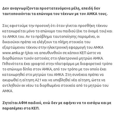
Δεν αναγνωρίζονται προστατευόμενα μέλη, επειδή δεν
ταυτοποιούνται τα επώνυμα του τέκνων με τον ΑΜΚΑ τους.
Σας εφιστούμε την προσοχή ότι όταν γίνεται προσθήκη τέκνου
καταχωρείται μόνο το επώνυμο του παιδιού (όχι το όνομά του) και
το ΑΜΚΑ του. Αν το πρόβλημα ταυτοποίησης παραμένει, οι
δικαιούχοι πρέπει να ελέγξουν τα πλήρη στοιχεία του
εξαρτώμενου τέκνου στην ηλεκτρονική εφαρμογή του ΑΜΚΑ
www.amka.gr ή/και να απευθυνθούν σε κάποιο ΚΕΠ ώστε να
διορθώσουν τυχόν αστοχίες στο ηλεκτρονικό μητρώο ΑΜΚΑ.
Πιθανότατα έχει γραφτεί στην πλατφόρμα με διαφορετικό τρόπο
το επώνυμο δίπλα στον ΑΜΚΑ, από τον τρόπο με τον οποίο έχει
καταχωρηθεί στο μητρώο του ΑΜΚΑ. Στη συνέχεια πρέπει να
ακυρωθεί η αίτηση Α21 και να υποβληθεί νέα αίτηση, ώστε να
αντληθούν εκ νέου τα διορθωμένα στοιχεία από το μητρώο του
ΑΜΚΑ.
Ζητείται ΑΦΜ παιδιού, ενώ δεν με αφήνει να το εισάγω και με
παραπέμπει στα ΚΕΠ.