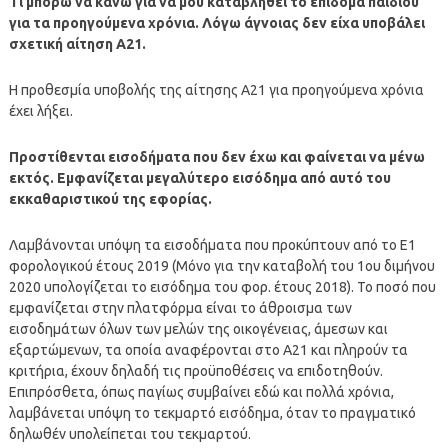
Τι μπορώ να κάνω για να μου καταβληθεί το επίδομα παιδιού
για τα προηγούμενα χρόνια. Λόγω άγνοιας δεν είχα υποβάλει
σχετική αίτηση Α21.
Η προθεσμία υποβολής της αίτησης Α21 για προηγούμενα χρόνια
έχει λήξει.
Προστίθενται εισοδήματα που δεν έχω και φαίνεται να μένω
εκτός. Εμφανίζεται μεγαλύτερο εισόδημα από αυτό του
εκκαθαριστικού της εφορίας.
Λαμβάνονται υπόψη τα εισοδήματα που προκύπτουν από το Ε1
φορολογικού έτους 2019 (Μόνο για την καταβολή του 1ου διμήνου
2020 υπολογίζεται το εισόδημα του φορ. έτους 2018). Το ποσό που
εμφανίζεται στην πλατφόρμα είναι το άθροισμα των
εισοδημάτων όλων των μελών της οικογένειας, άμεσων και
εξαρτώμενων, τα οποία αναφέρονται στο Α21 και πληρούν τα
κριτήρια, έχουν δηλαδή τις προϋποθέσεις να επιδοτηθούν.
Επιπρόσθετα, όπως παγίως συμβαίνει εδώ και πολλά χρόνια,
λαμβάνεται υπόψη το τεκμαρτό εισόδημα, όταν το πραγματικό
δηλωθέν υπολείπεται του τεκμαρτού.