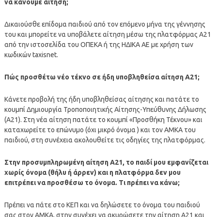
να κάνουμε αίτηση;
Δικαιούσθε επίδομα παιδιού από τον επόμενο μήνα της γέννησης
του και μπορείτε να υποβάλετε αίτηση μέσω της πλατφόρμας Α21
από την ιστοσελίδα του ΟΠΕΚΑ ή της ΗΔΙΚΑ ΑΕ με χρήση των
κωδικών taxisnet.
Πώς προσθέτω νέο τέκνο σε ήδη υποβληθείσα αίτηση Α21;
Κάνετε προβολή της ήδη υποβληθείσας αίτησης και πατάτε το
κουμπί Δημιουργία Τροποποιητικής Αίτησης-Υπεύθυνης Δήλωσης
(Α21). Στη νέα αίτηση πατάτε το κουμπί «Προσθήκη Τέκνου» και
καταχωρείτε το επώνυμο (όχι μικρό όνομα ) και τον ΑΜΚΑ του
παιδιού, στη συνέχεια ακολουθείτε τις οδηγίες της πλατφόρμας.
Στην προσυμπληρωμένη αίτηση Α21, το παιδί μου εμφανίζεται
χωρίς όνομα (θήλυ ή άρρεν) και η πλατφόρμα δεν μου
επιτρέπει να προσθέσω το όνομα. Τι πρέπει να κάνω;
Πρέπει να πάτε στο ΚΕΠ και να δηλώσετε το όνομα του παιδιού
σας στον ΑΜΚΑ, στην συνέχει να ακυρώσετε την αίτηση Α21 και