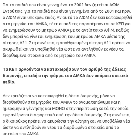
Για τα παιδιά που είναι γεννημένα το 2002 δεν ζητείται ΑΦΜ.
Εντούτοις, για τα παιδιά που είναι γεννημένα από το 2001 και πριν,
ο ΑΦΜ είναι υποχρεωτικός. Αν αυτό το ΑΦΜ δεν έχει καταχωρηθεί
στο μητρώο του ΑΜΚΑ, τότε οι πολίτες παραπέμπονται σε ΚΕΠ για
να ενημερώσουν το μητρώο ΑΜΚΑ με το αντίστοιχο ΑΦΜ, καθώς
δεν μπορεί να γίνεται ενημέρωση του μητρώου ΑΜΚΑ μέσω της
αίτησης Α21. Στη συνέχεια, η αποθηκευμένη αίτηση Α21 πρέπει να
ακυρωθεί και να υποβληθεί νέα ώστε να αντληθούν εκ νέου τα
διορθωμένα στοιχεία από το μητρώο του ΑΜΚΑ.
Τα ΚΕΠ αρνούνται να καταχωρήσουν τον αριθμό της άδειας
διαμονής, επειδή στην φόρμα του ΑΜΚΑ δεν υπάρχει σχετικό
πεδίο.
Δεν χρειάζεται να καταχωρηθεί η άδεια διαμονής, μόνο να
διορθωθούν στο μητρώο του ΑΜΚΑ το ονοματεπώνυμο και η
ημερομηνία γέννησης και ΜΟΝΟ στην περίπτωση κατά την οποία
εμφανίζονται διαφορετικά από την άδεια διαμονής. Στη συνέχεια,
ο δικαιούχος πρέπει να ακυρώσει την αίτηση και να υποβάλλει νέα
ώστε να αντληθούν εκ νέου τα διορθωμένα στοιχεία από το
μητρώο του ΑΜΚΑ.