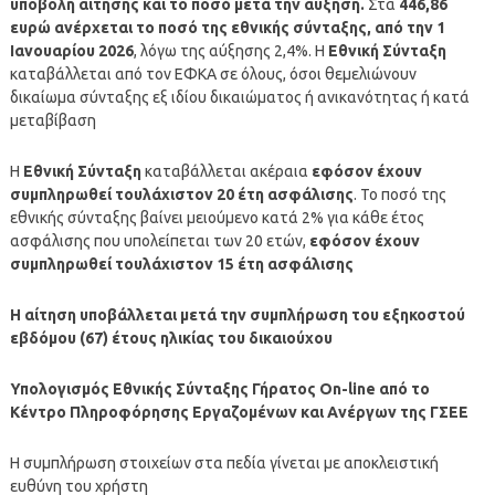
υποβολή αίτησης και το ποσό μετά την αύξηση.
Στα
446,86
ευρώ ανέρχεται το ποσό της εθνικής σύνταξης, από την 1
Ιανουαρίου 2026
, λόγω της αύξησης 2,4%. Η
Εθνική Σύνταξη
καταβάλλεται από τον ΕΦΚΑ σε όλους, όσοι θεμελιώνουν
δικαίωμα σύνταξης εξ ιδίου δικαιώματος ή ανικανότητας ή κατά
μεταβίβαση
Η
Εθνική Σύνταξη
καταβάλλεται ακέραια
εφόσον έχουν
συμπληρωθεί τουλάχιστον 20 έτη ασφάλισης
. Το ποσό της
εθνικής σύνταξης βαίνει μειούμενο κατά 2% για κάθε έτος
ασφάλισης που υπολείπεται των 20 ετών,
εφόσον έχουν
συμπληρωθεί τουλάχιστον 15 έτη ασφάλισης
Η αίτηση υποβάλλεται μετά την συμπλήρωση του εξηκοστού
εβδόμου (67) έτους ηλικίας του δικαιούχου
Υπολογισμός Εθνικής Σύνταξης Γήρατος On-line από το
Κέντρο Πληροφόρησης Εργαζομένων και Ανέργων της ΓΣΕΕ
Η συμπλήρωση στοιχείων στα πεδία γίνεται με αποκλειστική
ευθύνη του χρήστη