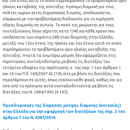
και του έτους κατά το οποίο συμπληρώνουν το προβλεπόμενο όριο
ηλικίας καταβολής της σύνταξης. Η μόνιμη διαμονή για τους
πολίτες χωρών εκτός Ευρωπαϊκής Ένωσης, αποδεικνύεται,
σύμφωνα με την προβλεπόμενη διαδικασία για τη χορήγηση
άδειας διαμονής σε αυτούς. Το ποσό της μειώνεται για τους
συνταξιούχους λόγω γήρατος κατά 1/40 για κάθε χρόνο που
υπολείπεται των σαράντα (40) ετών διαμονής στην Ελλάδα,
μεταξύ του 15ου έτους της ηλικίας και του έτους κατά το οποίο
συμπληρώνουν το προβλεπόμενο όριο ηλικίας καταβολής της
σύνταξης. Η κατά τα ανωτέρω μείωση δεν εφαρμόζεται στις
περιπτώσεις συνταξιοδότησης με βάση τις διατάξεις του
τετάρτου εδαφίου της περίπτωσης α ́ της παρ. 1 των άρθρων 1
και 26 του Π.δ. 169/2007 (Α 210), είτε με βάση τις διατάξεις που
παραπέμπουν σε αυτές, όπως ισχύουν κάθε φορά, καθώς και για
όσα από τα πρόσωπα αυτά συνταξιοδοτούνται με βάση τις
διατάξεις του Ν. 2084/1992 (Α 165).
Προσδιορισμός της διάρκειας μόνιμης διαμονής (κατοικίας)
στην Ελλάδα για την εφαρμογή των διατάξεων της παρ. 2 του
άρθρου 7 του Ν. 4387/2016