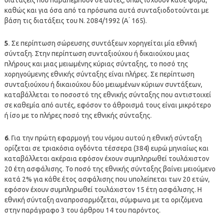
καθώς και για όσα από τα πρόσωπα αυτά συνταξιοδοτούνται με
βάση τις διατάξεις του Ν. 2084/1992 (Α ́ 165).
5
. Σε περίπτωση σώρευσης συντάξεων χορηγείται μία εθνική
σύνταξη. Στην περίπτωση συνταξιούχου ή δικαιούχου μιας
πλήρους και μιας μειωμένης κύριας σύνταξης, το ποσό της
χορηγούμενης εθνικής σύνταξης είναι πλήρες. Σε περίπτωση
συνταξιούχου ή δικαιούχου δύο μειωμένων κύριων συντάξεων,
καταβάλλεται το ποσοστό της εθνικής σύνταξης που αντιστοιχεί
σε καθεμία από αυτές, εφόσον το άθροισμά τους είναι μικρότερο
ή ίσο με το πλήρες ποσό της εθνικής σύνταξης.
6
. Για την πρώτη εφαρμογή του νόμου αυτού η εθνική σύνταξη
ορίζεται σε τριακόσια ογδόντα τέσσερα (384) ευρώ μηνιαίως και
καταβάλλεται ακέραια εφόσον έχουν συμπληρωθεί τουλάχιστον
20 έτη ασφάλισης. Το ποσό της εθνικής σύνταξης βαίνει μειούμενο
κατά 2% για κάθε έτος ασφάλισης που υπολείπεται των 20 ετών,
εφόσον έχουν συμπληρωθεί τουλάχιστον 15 έτη ασφάλισης. Η
εθνική σύνταξη αναπροσαρμόζεται, σύμφωνα με τα οριζόμενα
στην παράγραφο 3 του άρθρου 14 του παρόντος.