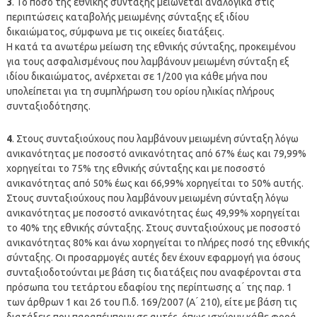
3
. Το ποσό της εθνικής σύνταξης μειώνεται αναλογικά στις
περιπτώσεις καταβολής μειωμένης σύνταξης εξ ιδίου
δικαιώματος, σύμφωνα με τις οικείες διατάξεις.
Η κατά τα ανωτέρω μείωση της εθνικής σύνταξης, προκειμένου
για τους ασφαλισμένους που λαμβάνουν μειωμένη σύνταξη εξ
ιδίου δικαιώματος, ανέρχεται σε 1/200 για κάθε μήνα που
υπολείπεται για τη συμπλήρωση του ορίου ηλικίας πλήρους
συνταξιοδότησης.
4
. Στους συνταξιούχους που λαμβάνουν μειωμένη σύνταξη λόγω
ανικανότητας με ποσοστό ανικανότητας από 67% έως και 79,99%
χορηγείται το 75% της εθνικής σύνταξης και με ποσοστό
ανικανότητας από 50% έως και 66,99% χορηγείται το 50% αυτής.
Στους συνταξιούχους που λαμβάνουν μειωμένη σύνταξη λόγω
ανικανότητας με ποσοστό ανικανότητας έως 49,99% χορηγείται
το 40% της εθνικής σύνταξης. Στους συνταξιούχους με ποσοστό
ανικανότητας 80% και άνω χορηγείται το πλήρες ποσό της εθνικής
σύνταξης. Οι προσαρμογές αυτές δεν έχουν εφαρμογή για όσους
συνταξιοδοτούνται με βάση τις διατάξεις που αναφέρονται στα
πρόσωπα του τετάρτου εδαφίου της περίπτωσης α ́ της παρ. 1
των άρθρων 1 και 26 του Π.δ. 169/2007 (Α ́ 210), είτε με βάση τις
διατάξεις που παραπέμπουν σε αυτές, όπως ισχύουν κάθε φορά,