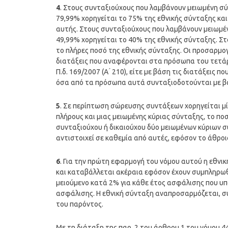
4
. Στους συνταξιούχους που λαμβάνουν μειωμένη σ
79,99% χορηγείται το 75% της εθνικής σύνταξης κα
αυτής. Στους συνταξιούχους που λαμβάνουν μειωμέ
49,99% χορηγείται το 40% της εθνικής σύνταξης. Σ
το πλήρες ποσό της εθνικής σύνταξης. Οι προσαρμο
διατάξεις που αναφέρονται στα πρόσωπα του τετάρτ
Π.δ. 169/2007 (Α ́ 210), είτε με βάση τις διατάξεις
όσα από τα πρόσωπα αυτά συνταξιοδοτούνται με βάση
5
. Σε περίπτωση σώρευσης συντάξεων χορηγείται μί
πλήρους και μιας μειωμένης κύριας σύνταξης, το πο
συνταξιούχου ή δικαιούχου δύο μειωμένων κύριων 
αντιστοιχεί σε καθεμία από αυτές, εφόσον το άθροισ
6
. Για την πρώτη εφαρμογή του νόμου αυτού η εθνικ
και καταβάλλεται ακέραια εφόσον έχουν συμπληρωθε
μειούμενο κατά 2% για κάθε έτος ασφάλισης που υπ
ασφάλισης. Η εθνική σύνταξη αναπροσαρμόζεται, 
του παρόντος.
Με τη διάταξη της παρ. 2 του άρθρου 1 του νόμου 4