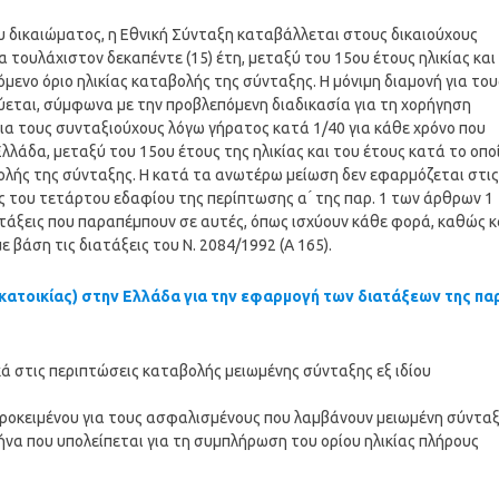
ίου δικαιώματος, η Εθνική Σύνταξη καταβάλλεται στους δικαιούχους
 τουλάχιστον δεκαπέντε (15) έτη, μεταξύ του 15ου έτους ηλικίας και
ενο όριο ηλικίας καταβολής της σύνταξης. Η μόνιμη διαμονή για του
ύεται, σύμφωνα με την προβλεπόμενη διαδικασία για τη χορήγηση
για τους συνταξιούχους λόγω γήρατος κατά 1/40 για κάθε χρόνο που
λλάδα, μεταξύ του 15ου έτους της ηλικίας και του έτους κατά το οπο
ολής της σύνταξης. Η κατά τα ανωτέρω μείωση δεν εφαρμόζεται στις
ς του τετάρτου εδαφίου της περίπτωσης α ́ της παρ. 1 των άρθρων 1
 διατάξεις που παραπέμπουν σε αυτές, όπως ισχύουν κάθε φορά, καθώς κ
βάση τις διατάξεις του Ν. 2084/1992 (Α 165).
κατοικίας) στην Ελλάδα για την εφαρμογή των διατάξεων της παρ
κά στις περιπτώσεις καταβολής μειωμένης σύνταξης εξ ιδίου
προκειμένου για τους ασφαλισμένους που λαμβάνουν μειωμένη σύντα
μήνα που υπολείπεται για τη συμπλήρωση του ορίου ηλικίας πλήρους