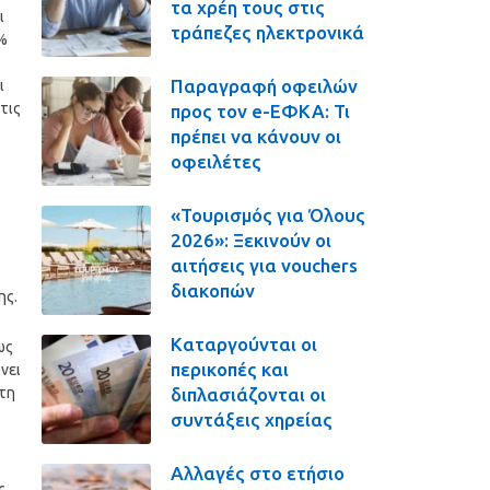
τα χρέη τους στις
ι
τράπεζες ηλεκτρονικά
0%
Παραγραφή οφειλών
ι
τις
προς τον e-ΕΦΚΑ: Τι
πρέπει να κάνουν οι
οφειλέτες
«Τουρισμός για Όλους
2026»: Ξεκινούν οι
αιτήσεις για vouchers
διακοπών
ης.
Καταργούνται οι
ως
περικοπές και
νει
διπλασιάζονται οι
τη
συντάξεις χηρείας
Αλλαγές στο ετήσιο
ς