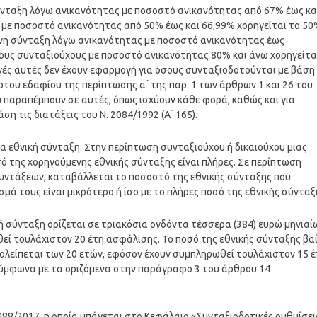
ύνταξη λόγω ανικανότητας με ποσοστό ανικανότητας από 67% έως κα
ι με ποσοστό ανικανότητας από 50% έως και 66,99% χορηγείται το 5
νη σύνταξη λόγω ανικανότητας με ποσοστό ανικανότητας έως
τους συνταξιούχους με ποσοστό ανικανότητας 80% και άνω χορηγείτα
γές αυτές δεν έχουν εφαρμογή για όσους συνταξιοδοτούνται με βάση 
ου εδαφίου της περίπτωσης α ́ της παρ. 1 των άρθρων 1 και 26 του
 που παραπέμπουν σε αυτές, όπως ισχύουν κάθε φορά, καθώς και για
 τις διατάξεις του Ν. 2084/1992 (Α ́ 165).
α εθνική σύνταξη. Στην περίπτωση συνταξιούχου ή δικαιούχου μιας
σό της χορηγούμενης εθνικής σύνταξης είναι πλήρες. Σε περίπτωση
συντάξεων, καταβάλλεται το ποσοστό της εθνικής σύνταξης που
μά τους είναι μικρότερο ή ίσο με το πλήρες ποσό της εθνικής σύνταξ
ή σύνταξη ορίζεται σε τριακόσια ογδόντα τέσσερα (384) ευρώ μηνιαί
ί τουλάχιστον 20 έτη ασφάλισης. Το ποσό της εθνικής σύνταξης βαί
ολείπεται των 20 ετών, εφόσον έχουν συμπληρωθεί τουλάχιστον 15 έ
σύμφωνα με τα οριζόμενα στην παράγραφο 3 του άρθρου 14
488/2017, η οποία υπάγεται στο Κεφάλαιο «Συνταξιοδοτικές ρυθμίσει