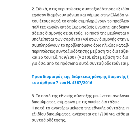
2
. Ειδικά, στις περιπτώσεις συνταξιοδότησης εξ ιδ
εφόσον διαμένουν μόνιμα και νόμιμα στην Ελλάδα για
του έτους κατά το οποίο συμπληρώνουν το προβλεπόμ
πολίτες χωρών εκτός Ευρωπαϊκής Ένωσης, αποδεικν
άδειας διαμονής σε αυτούς. Το ποσό της μειώνεται 
υπολείπεται των σαράντα (40) ετών διαμονής στην Ε
συμπληρώνουν το προβλεπόμενο όριο ηλικίας καταβ
περιπτώσεις συνταξιοδότησης με βάση τις διατάξει
και 26 του Π.δ. 169/2007 (Α 210), είτε με βάση τις
για όσα από τα πρόσωπα αυτά συνταξιοδοτούνται με 
Προσδιορισμός της διάρκειας μόνιμης διαμονής (
του άρθρου 7 του Ν. 4387/2016
3
. Το ποσό της εθνικής σύνταξης μειώνεται αναλογι
δικαιώματος, σύμφωνα με τις οικείες διατάξεις.
Η κατά τα ανωτέρω μείωση της εθνικής σύνταξης, 
εξ ιδίου δικαιώματος, ανέρχεται σε 1/200 για κάθε 
συνταξιοδότησης.