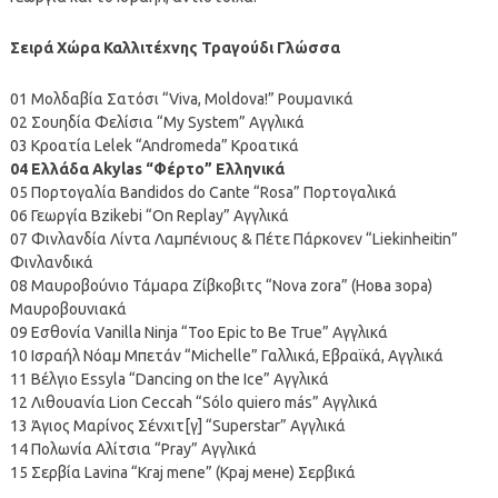
Σειρά Χώρα Καλλιτέχνης Τραγούδι Γλώσσα
01 Μολδαβία Σατόσι “Viva, Moldova!” Ρουμανικά
02 Σουηδία Φελίσια “My System” Αγγλικά
03 Κροατία Lelek “Andromeda” Κροατικά
04 Ελλάδα Akylas “Φέρτο” Ελληνικά
05 Πορτογαλία Bandidos do Cante “Rosa” Πορτογαλικά
06 Γεωργία Bzikebi “On Replay” Αγγλικά
07 Φινλανδία Λίντα Λαμπένιους & Πέτε Πάρκονεν “Liekinheitin”
Φινλανδικά
08 Μαυροβούνιο Τάμαρα Ζίβκοβιτς “Nova zora” (Нова зора)
Μαυροβουνιακά
09 Εσθονία Vanilla Ninja “Too Epic to Be True” Αγγλικά
10 Ισραήλ Νόαμ Μπετάν “Michelle” Γαλλικά, Εβραϊκά, Αγγλικά
11 Βέλγιο Essyla “Dancing on the Ice” Αγγλικά
12 Λιθουανία Lion Ceccah “Sólo quiero más” Αγγλικά
13 Άγιος Μαρίνος Σένχιτ[γ] “Superstar” Αγγλικά
14 Πολωνία Αλίτσια “Pray” Αγγλικά
15 Σερβία Lavina “Kraj mene” (Крај мене) Σερβικά