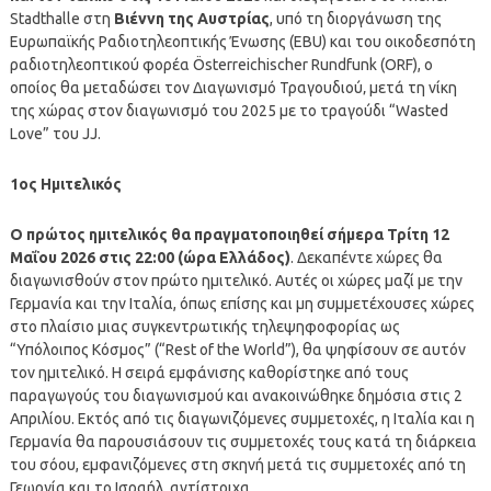
Stadthalle στη
Βιέννη της Αυστρίας
, υπό τη διοργάνωση της
Ευρωπαϊκής Ραδιοτηλεοπτικής Ένωσης (EBU) και του οικοδεσπότη
ραδιοτηλεοπτικού φορέα Österreichischer Rundfunk (ORF), ο
οποίος θα μεταδώσει τον Διαγωνισμό Τραγουδιού‚ μετά τη νίκη
της χώρας στον διαγωνισμό του 2025 με το τραγούδι “Wasted
Love” του JJ.
1ος Ημιτελικός
Ο πρώτος ημιτελικός θα πραγματοποιηθεί σήμερα Τρίτη 12
Μαΐου 2026 στις 22:00 (ώρα Ελλάδος)
. Δεκαπέντε χώρες θα
διαγωνισθούν στον πρώτο ημιτελικό. Αυτές οι χώρες μαζί με την
Γερμανία και την Ιταλία, όπως επίσης και μη συμμετέχουσες χώρες
στο πλαίσιο μιας συγκεντρωτικής τηλεψηφοφορίας ως
“Υπόλοιπος Κόσμος” (“Rest of the World”), θα ψηφίσουν σε αυτόν
τον ημιτελικό. Η σειρά εμφάνισης καθορίστηκε από τους
παραγωγούς του διαγωνισμού και ανακοινώθηκε δημόσια στις 2
Απριλίου. Εκτός από τις διαγωνιζόμενες συμμετοχές, η Ιταλία και η
Γερμανία θα παρουσιάσουν τις συμμετοχές τους κατά τη διάρκεια
του σόου, εμφανιζόμενες στη σκηνή μετά τις συμμετοχές από τη
Γεωργία και το Ισραήλ, αντίστοιχα.