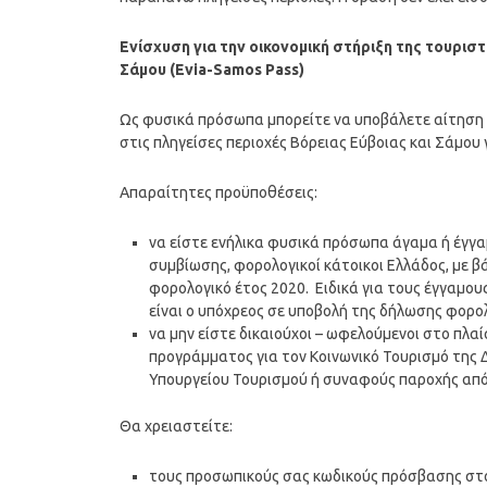
Ενίσχυση για την οικονομική στήριξη της τουρι
Σάμου (Evia-Samos Pass)
Ως φυσικά πρόσωπα μπορείτε να υποβάλετε αίτηση ε
στις πληγείσες περιοχές Βόρειας Εύβοιας και Σάμου 
Απαραίτητες προϋποθέσεις:
να είστε ενήλικα φυσικά πρόσωπα άγαμα ή έγγ
συμβίωσης, φορολογικοί κάτοικοι Ελλάδος, με
φορολογικό έτος 2020. Ειδικά για τους έγγαμο
είναι ο υπόχρεος σε υποβολή της δήλωσης φορολ
να μην είστε δικαιούχοι – ωφελούμενοι στο πλα
προγράμματος για τον Κοινωνικό Τουρισμό της Δ
Υπουργείου Τουρισμού ή συναφούς παροχής από 
Θα χρειαστείτε:
τους προσωπικούς σας κωδικούς πρόσβασης στ