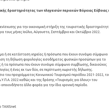
στικής δραστηριότητας των πληγεισών περιοχών Βόρειας Εύβοιας 
νίσχυσης για την οικονομική στήριξη της τουριστικής δραστηριότη
για τους μήνες Ιούλιο, Αύγουστο, Σεπτέμβριο και Οκτώβριο 2022.
αμα ή σε κατάσταση χηρείας ή πρόσωπα που έχουν συνάψει σύμφωνο
 βάση τη δήλωση φορολογίας εισοδήματος φυσικών προσώπων για το
υς ή τα πρόσωπα που έχουν συνάψει σύμφωνο συμβίωσης, δικαιούχος
ογίας ή ένας εκ των δύο, σε περίπτωση χωριστής δήλωσης.
ίσιο του προγράμματος Κοινωνικού Τουρισμού περιόδου 2021-2022, το
.Υ.Π.Α. 2022 καθώς και της δράσης «Τουρισμός για όλους» του
οποιονδήποτε άλλο φορέα για την ίδια χρονική περίοδο.
ο TAXISnet