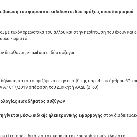
βεβαίωση του φόρου και εκδίδονται δύο πράξεις προσδιορισμού
ι με τυχόν χρεωστικά του άλλου και στην περίπτωση που έχουν και ο
ιούχο χωριστά.
 διεύθυνση e-mail και οι δύο σύζυγοι.
ήλωση, κατά τα οριζόμενα στην περ. β’ της παρ. 4 του άρθρου 67 του
ν Α.1017/2019 απόφαση του Διοικητή ΑΑΔΕ (Β’ 63).
ρολογίας εισοδήματος συζύγων
η γίνεται μέσω ειδικής ηλεκτρονικής εφαρμογής
στον διαδικτυακ
ου είτε, από ειδικά για το σκοπό αυτό εξουσιοδοτημένο λογιστή –