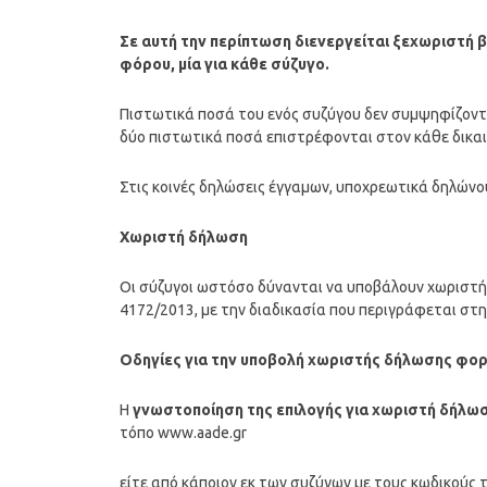
Σε αυτή την περίπτωση διενεργείται ξεχωριστή 
φόρου, μία για κάθε σύζυγο.
Πιστωτικά ποσά του ενός συζύγου δεν συμψηφίζοντα
δύο πιστωτικά ποσά επιστρέφονται στον κάθε δικα
Στις κοινές δηλώσεις έγγαμων, υποχρεωτικά δηλώνουν
Χωριστή δήλωση
Οι σύζυγοι ωστόσο δύνανται να υποβάλουν χωριστή δ
4172/2013, με την διαδικασία που περιγράφεται στη
Οδηγίες για την υποβολή χωριστής δήλωσης φο
Η
γνωστοποίηση της επιλογής για χωριστή δήλωσ
τόπο www.aade.gr
είτε από κάποιον εκ των συζύγων με τους κωδικούς τ