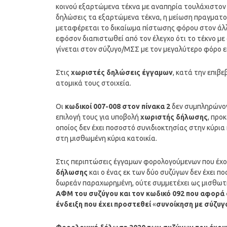
κοινού εξαρτώμενα τέκνα με αναπηρία τουλάχιστον 
δηλώσεις τα εξαρτώμενα τέκνα, η μείωση πραγματοπο
μεταφέρεται το δικαίωμα πίστωσης φόρου στον άλλο
εφόσον διαπιστωθεί από τον έλεγχο ότι το τέκνο με
γίνεται στον σύζυγο/ΜΣΣ με τον μεγαλύτερο φόρο 
Στις
χωριστές δηλώσεις έγγαμων
, κατά την επιβ
ατομικά τους στοιχεία.
Οι
κωδικοί 007-008 στον πίνακα 2
δεν συμπληρώνον
επιλογή τους για υποβολή
χωριστής δήλωσης
, προ
οποίος δεν έχει ποσοστό συνιδιοκτησίας στην κύρι
στη μισθωμένη κύρια κατοικία.
Στις περιπτώσεις έγγαμων φορολογούμενων που έχο
δήλωσης
και ο ένας εκ των δύο συζύγων δεν έχει ποσ
δωρεάν παραχωρημένη, ούτε συμμετέχει ως μισθωτή
ΑΦΜ του συζύγου και τον κωδικό 092 που αφορά σ
ένδειξη που έχει προστεθεί
«
συνοίκηση με σύζυγ