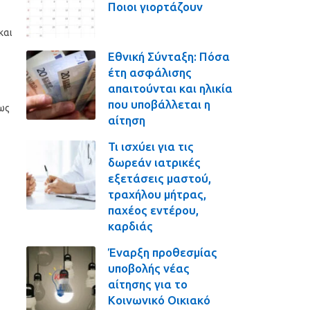
Ποιοι γιορτάζουν
και
Εθνική Σύνταξη: Πόσα
έτη ασφάλισης
απαιτούνται και ηλικία
που υποβάλλεται η
ως
αίτηση
Τι ισχύει για τις
δωρεάν ιατρικές
εξετάσεις μαστού,
τραχήλου μήτρας,
παχέος εντέρου,
καρδιάς
Έναρξη προθεσμίας
υποβολής νέας
αίτησης για το
Κοινωνικό Οικιακό