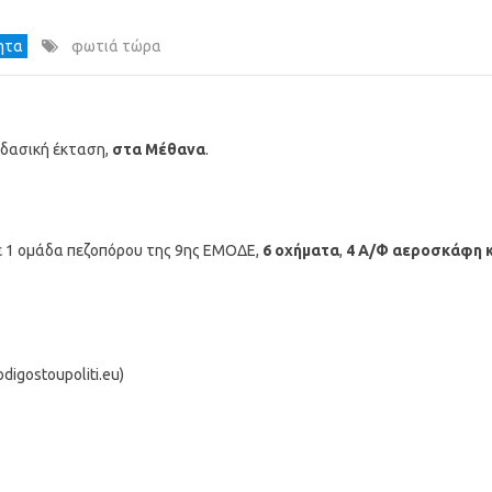
τητα
φωτιά τώρα
 δασική έκταση,
στα Μέθανα
.
 1 ομάδα πεζοπόρου της 9ης ΕΜΟΔΕ,
6 οχήματα
,
4 Α/Φ αεροσκάφη κ
igostoupoliti.eu)