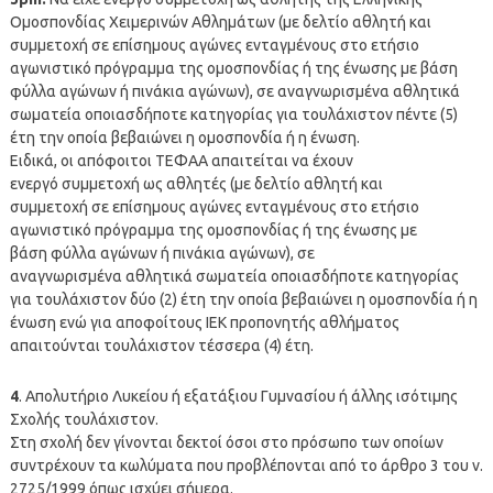
Ομοσπονδίας Χειμερινών Αθλημάτων (με δελτίο αθλητή και
συμμετοχή σε επίσημους αγώνες ενταγμένους στο ετήσιο
αγωνιστικό πρόγραμμα της ομοσπονδίας ή της ένωσης με βάση
φύλλα αγώνων ή πινάκια αγώνων), σε αναγνωρισμένα αθλητικά
σωματεία οποιασδήποτε κατηγορίας για τουλάχιστον πέντε (5)
έτη την οποία βεβαιώνει η ομοσπονδία ή η ένωση.
Ειδικά, οι απόφοιτοι ΤΕΦΑΑ απαιτείται να έχουν
ενεργό συμμετοχή ως αθλητές (με δελτίο αθλητή και
συμμετοχή σε επίσημους αγώνες ενταγμένους στο ετήσιο
αγωνιστικό πρόγραμμα της ομοσπονδίας ή της ένωσης με
βάση φύλλα αγώνων ή πινάκια αγώνων), σε
αναγνωρισμένα αθλητικά σωματεία οποιασδήποτε κατηγορίας
για τουλάχιστον δύο (2) έτη την οποία βεβαιώνει η ομοσπονδία ή η
ένωση ενώ για αποφοίτους ΙΕΚ προπονητής αθλήματος
απαιτούνται τουλάχιστον τέσσερα (4) έτη.
4
. Απολυτήριο Λυκείου ή εξατάξιου Γυμνασίου ή άλλης ισότιμης
Σχολής τουλάχιστον.
Στη σχολή δεν γίνονται δεκτοί όσοι στο πρόσωπο των οποίων
συντρέχουν τα κωλύματα που προβλέπονται από το άρθρο 3 του ν.
2725/1999 όπως ισχύει σήμερα.