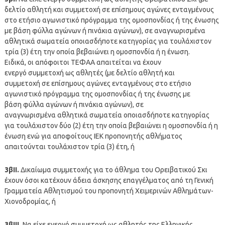
δελτίο αθλητή και συμμετοχή σε επίσημους αγώνες ενταγμένους
στο ετήσιο αγωνιστικό πρόγραμμα της ομοσπονδίας ή της ένωσης
με βάση φύλλα αγώνων ή πινάκια αγώνων), σε αναγνωρισμένα
αθλητικά σωματεία οποιασδήποτε κατηγορίας για τουλάχιστον
τρία (3) έτη την οποία βεβαιώνει η ομοσπονδία ή η ένωση.
Ειδικά, οι απόφοιτοι ΤΕΦΑΑ απαιτείται να έχουν
ενεργό συμμετοχή ως αθλητές (με δελτίο αθλητή και
συμμετοχή σε επίσημους αγώνες ενταγμένους στο ετήσιο
αγωνιστικό πρόγραμμα της ομοσπονδίας ή της ένωσης με
βάση φύλλα αγώνων ή πινάκια αγώνων), σε
αναγνωρισμένα αθλητικά σωματεία οποιασδήποτε κατηγορίας
για τουλάχιστον δύο (2) έτη την οποία βεβαιώνει η ομοσπονδία ή η
ένωση ενώ για αποφοίτους ΙΕΚ προπονητής αθλήματος
απαιτούνται τουλάχιστον τρία (3) έτη, ή
3βΙΙ.
Δικαίωμα συμμετοχής για το άθλημα του Ορειβατικού Σκι
έχουν όσοι κατέχουν άδεια άσκησης επαγγέλματος από τη Γενική
Γραμματεία Αθλητισμού του προπονητή Χειμερινών Αθλημάτων-
Χιονοδρομίας, ή
3βΙΙΙ.
Να είχε ενεργό συμμετοχή ως αθλητής της Ελληνικής