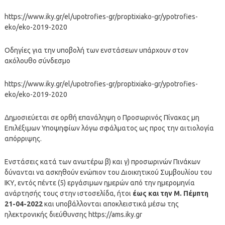
https://www.iky.gr/el/upotrofies-gr/proptixiako-gr/ypotrofies-
eko/eko-2019-2020
Οδηγίες για την υποβολή των ενστάσεων υπάρχουν στον
ακόλουθο σύνδεσμο
https://www.iky.gr/el/upotrofies-gr/proptixiako-gr/ypotrofies-
eko/eko-2019-2020
Δημοσιεύεται σε ορθή επανάληψη ο Προσωρινός Πίνακας μη
Επιλέξιμων Υποψηφίων λόγω σφάλματος ως προς την αιτιολογία
απόρριψης.
Ενστάσεις κατά των ανωτέρω β) και γ) προσωρινών Πινάκων
δύνανται να ασκηθούν ενώπιον του Διοικητικού Συμβουλίου του
ΙΚΥ, εντός πέντε (5) εργάσιμων ημερών από την ημερομηνία
ανάρτησής τους στην ιστοσελίδα, ήτοι
έως και την Μ. Πέμπτη
21-04-2022
και υποβάλλονται αποκλειστικά μέσω της
ηλεκτρονικής διεύθυνσης https://ams.iky.gr