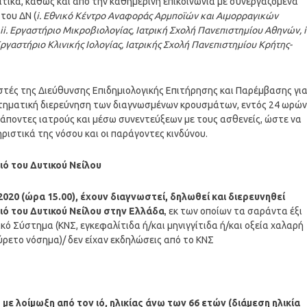
τατικά, καθώς και από την καθημερινή επικοινωνία με συνεργαζόμενα
του ΔΝ (
i. Εθνικό Κέντρο Αναφοράς Αρμποϊών και Αιμορραγικών
i. Εργαστήριο Μικροβιολογίας, Ιατρική Σχολή Πανεπιστημίου Αθηνών, ii
Εργαστήριο Κλινικής Ιολογίας, Ιατρικής Σχολή Πανεπιστημίου Κρήτης-
τές της Διεύθυνσης Επιδημιολογικής Επιτήρησης και Παρέμβασης γι
στηματική διερεύνηση των διαγνωσμένων κρουσμάτων, εντός 24 ωρών
ράποντες ιατρούς και μέσω συνεντεύξεων με τους ασθενείς, ώστε να
ριστικά της νόσου και οι παράγοντες κινδύνου.
ιό του Δυτικού Νείλου
/2020 (ώρα 15.00), έχουν διαγνωστεί, δηλωθεί και διερευνηθεί
ιό του Δυτικού Νείλου στην Ελλάδα
, εκ των οποίων τα σαράντα έξι
κό Σύστημα (ΚΝΣ, εγκεφαλίτιδα ή/και μηνιγγίτιδα ή/και οξεία χαλαρή
πύρετο νόσημα)/ δεν είχαν εκδηλώσεις από το ΚΝΣ
ε λοίμωξη από τον ιό, ηλικίας άνω των 66 ετών (διάμεση ηλικία