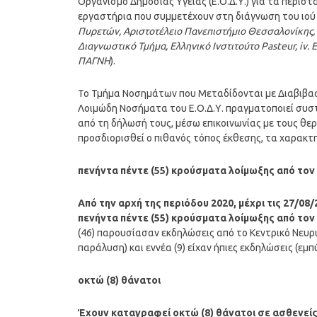
Οργανισμό Δημόσιας Υγείας (Ε.Ο.Δ.Υ.) για τα περισ
εργαστήρια που συμμετέχουν στη διάγνωση του ιού 
Πυρετών, Αριστοτέλειο Πανεπιστήμιο Θεσσαλονίκης, i
Διαγνωστικό Τμήμα, Ελληνικό Ινστιτούτο Pasteur, iv. 
ΠΑΓΝΗ
).
Το Τμήμα Νοσημάτων που Μεταδίδονται με Διαβιβασ
Λοιμώδη Νοσήματα του Ε.Ο.Δ.Υ. πραγματοποιεί συ
από τη δήλωσή τους, μέσω επικοινωνίας με τους θε
προσδιορισθεί ο πιθανός τόπος έκθεσης, τα χαρακτη
πενήντα πέντε (55) κρούσματα λοίμωξης από τον 
Από την αρχή της περιόδου 2020, μέχρι τις 27/08
πενήντα πέντε (55) κρούσματα λοίμωξης από τον 
(46) παρουσίασαν εκδηλώσεις από το Κεντρικό Νευρι
παράλυση) και εννέα (9) είχαν ήπιες εκδηλώσεις (εμ
οκτώ (8) θάνατοι
Έχουν καταγραφεί οκτώ (8) θάνατοι σε ασθενείς μ