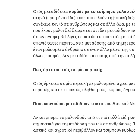
Ο ιός μεταδίδεται
κυρίως με το τσίμπημα μολυσμ
πτηνά (ορισμένα είδη), που αποτελούν τη βασική δε
συνέχεια τον ιό σε ανθρώπους και σε άλλα ζώα, με τ
που έχουν μολυνθεί θεωρείται ότι δεν μεταδίδουν πε
έχουν αναφερθεί λίγες περιπτώσεις που ο ιός μετα
σπανιότατες περιπτώσεις μετάδοσης από τη μητέρα 
έναν μολυσμένο άνθρωπο σε έναν άλλο μέσω της συνή
άλλης επαφής. Δεν μεταδίδεται επίσης από την απλή
Πώς έρχεται ο ιός σε μία περιοχή;
Ο ιός έρχεται σε μία περιοχή με μολυσμένα άγρια μ
περιοχής και σε τοπικούς πληθυσμούς -κυρίως άγριω
Ποια κουνούπια μεταδίδουν τον ιό του Δυτικού Νε
Αν και μπορεί να μολυνθούν από τον ιό πολλά είδη κο
σημαντικά για τη μετάδοση του ιού σε ανθρώπους. Τ
αστικό και αγροτικό περιβάλλον και τσιμπούν κυρίω