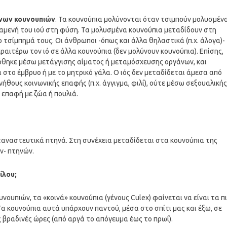
ένων κουνουπιών
. Τα κουνούπια μολύνονται όταν τσιμπούν μολυσμέν
ξαμενή του ιού στη φύση. Τα μολυσμένα κουνούπια μεταδίδουν στη
ο τσίμπημά τους. Οι άνθρωποι -όπως και άλλα θηλαστικά (π.χ. άλογα)-
ραιτέρω τον ιό σε άλλα κουνούπια (δεν μολύνουν κουνούπια). Επίσης,
δόθηκε μέσω μετάγγισης αίματος ή μεταμόσχευσης οργάνων, και
στο έμβρυο ή με το μητρικό γάλα. Ο ιός δεν μεταδίδεται άμεσα από
θους κοινωνικής επαφής (π.χ. άγγιγμα, φιλί), ούτε μέσω σεξουαλικής
 επαφή με ζώα ή πουλιά.
εταναστευτικά πτηνά. Στη συνέχεια μεταδίδεται στα κουνούπια της
ν- πτηνών.
ίλου;
υνουπιών, τα «κοινά» κουνούπια (γένους Culex) φαίνεται να είναι τα π
α κουνούπια αυτά υπάρχουν παντού, μέσα στο σπίτι μας και έξω, σε
ς βραδινές ώρες (από αργά το απόγευμα έως το πρωί).