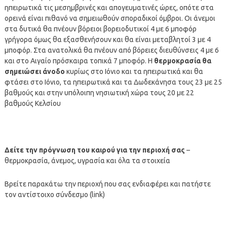
ηπειρωτικά τις μεσημβρινές και απογευματινές ώρες, οπότε στα
ορεινά είναι πιθανό να σημειωθούν σποραδικοί όμβροι. Οι άνεμοι
στα δυτικά θα πνέουν βόρειοι βορειοδυτικοί 4 με 6 μποφόρ
γρήγορα όμως θα εξασθενήσουν και θα είναι μεταβλητοί 3 με 4
μποφόρ. Στα ανατολικά θα πνέουν από βόρειες διευθύνσεις 4 με 6
και στο Αιγαίο πρόσκαιρα τοπικά 7 μποφόρ. Η
θερμοκρασία θα
σημειώσει άνοδο
κυρίως στο Ιόνιο και τα ηπειρωτικά και θα
φτάσει στο Ιόνιο, τα ηπειρωτικά και τα Δωδεκάνησα τους 23 με 25
βαθμούς και στην υπόλοιπη νησιωτική χώρα τους 20 με 22
βαθμούς Κελσίου
Δείτε την πρόγνωση του καιρού για την περιοχή σας
–
θερμοκρασία, άνεμος, υγρασία και όλα τα στοιχεία
Βρείτε παρακάτω την περιοχή που σας ενδιαφέρει και πατήστε
τον αντίστοιχο σύνδεσμο (link)