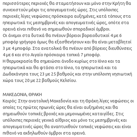
περισσότερες περιοχές θα σταματήσουν και μόνο στην Κρήτη θα
συνεχιστούν μέχρι τις απογευματινές ώρες. Στις υπόλοιπες
περιοχές λίγες νεφώσεις πρόσκαιρα αυξημένες, κατά τόπους στα
ηπειρωτικά τις μεσημβρινές και απογευματινές ώρες, οπότε στα
ορεινά είναι πιθανό να σημειωθούν σποραδικοί όμβροι.
Οι άνεμοι στα δυτικά θα πνέουν βόρειοι βορειοδυτικοί 4 με 6
μποφόρ γρήγορα όμως θα εξασθενήσουν και θα είναι μεταβλητοί
3 με 4 μποφόρ. Στα ανατολικά θα πνέουν από βόρειες διευθύνσεις
4 με 6 και στο Αιγαίο πρόσκαιρα τοπικά 7 μποφόρ.
Η θερμοκρασία θα σημειώσει άνοδο κυρίως στο Ιόνιο και τα
ηπειρωτικά και θα φτάσει στο Ιόνιο, τα ηπειρωτικά και τα
Δωδεκάνησα τους 23 με 25 βαθμούς και στην υπόλοιπη νησιωτική
χώρα τους 20 με 22 βαθμούς Κελσίου.
ΜΑΚΕΔΟΝΙΑ, ΘΡΑΚΗ
Καιρός: Στην ανατολική Μακεδονία και τη Θράκη λίγες νεφώσεις οι
οποίες τις πρώτες πρωινές ώρες θα είναι αυξημένες και θα
σημειωθούν τοπικές βροχές και μεμονωμένες καταιγίδες. Στις
υπόλοιπες περιοχές γενικά αίθριος και μόνο τις μεσημβρινές και
απογευματινές ώρες θα αναπτυχθούν τοπικές νεφώσεις και είναι
πιθανό να εκδηλωθούν όμβροι στα ορεινά.