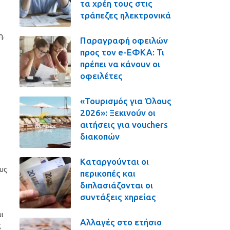
τα χρέη τους στις
τράπεζες ηλεκτρονικά
η.
Παραγραφή οφειλών
προς τον e-ΕΦΚΑ: Τι
πρέπει να κάνουν οι
οφειλέτες
«Τουρισμός για Όλους
2026»: Ξεκινούν οι
αιτήσεις για vouchers
διακοπών
Καταργούνται οι
ους
περικοπές και
διπλασιάζονται οι
συντάξεις χηρείας
αι
Αλλαγές στο ετήσιο
ς