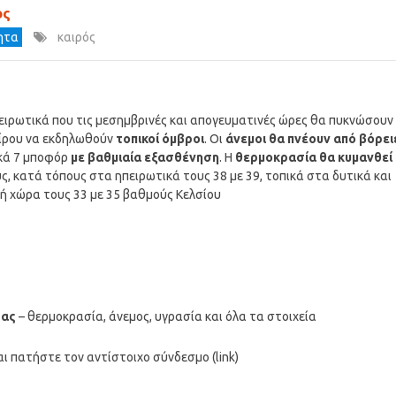
ος
τητα
καιρός
ειρωτικά που τις μεσημβρινές και απογευματινές ώρες θα πυκνώσουν
είρου να εκδηλωθούν
τοπικοί όμβροι
. Οι
άνεμοι θα πνέουν από βόρει
ικά 7 μποφόρ
με βαθμιαία εξασθένηση
. Η
θερμοκρασία θα κυμανθεί
ς, κατά τόπους στα ηπειρωτικά τους 38 με 39, τοπικά στα δυτικά και
κή χώρα τους 33 με 35 βαθμούς Κελσίου
σας
– θερμοκρασία, άνεμος, υγρασία και όλα τα στοιχεία
ι πατήστε τον αντίστοιχο σύνδεσμο (link)