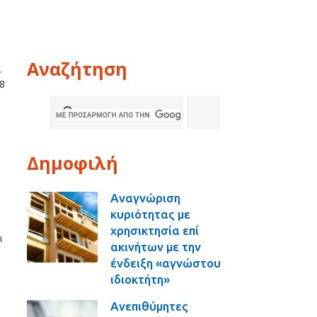
ι
Αναζήτηση
.
38
Δημοφιλή
Αναγνώριση
κυριότητας με
χρησικτησία επί
ι
ακινήτων με την
ένδειξη «αγνώστου
ιδιοκτήτη»
Ανεπιθύμητες