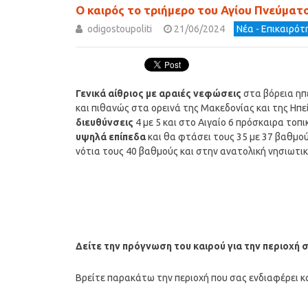
Ο καιρός το τριήμερο του Αγίου Πνεύματ
odigostoupoliti
21/06/2024
Νέα - Επικαιρό
Γενικά αίθριος με αραιές νεφώσεις
στα βόρεια ηπ
και πιθανώς στα ορεινά της Μακεδονίας και της Ηπ
διευθύνσεις
4 με 5 και στο Αιγαίο 6 πρόσκαιρα τοπ
υψηλά επίπεδα
και θα φτάσει τους 35 με 37 βαθμού
νότια τους 40 βαθμούς και στην ανατολική νησιωτι
Δείτε την πρόγνωση του καιρού για την περιοχή 
Βρείτε παρακάτω την περιοχή που σας ενδιαφέρει κα