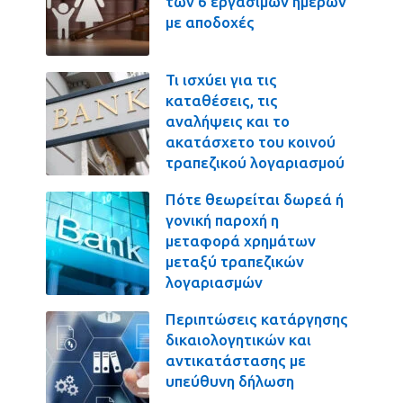
των 6 εργασίμων ημερών
με αποδοχές
Τι ισχύει για τις
καταθέσεις, τις
αναλήψεις και το
ακατάσχετο του κοινού
τραπεζικού λογαριασμού
Πότε θεωρείται δωρεά ή
γονική παροχή η
μεταφορά χρημάτων
μεταξύ τραπεζικών
λογαριασμών
Περιπτώσεις κατάργησης
δικαιολογητικών και
αντικατάστασης με
υπεύθυνη δήλωση