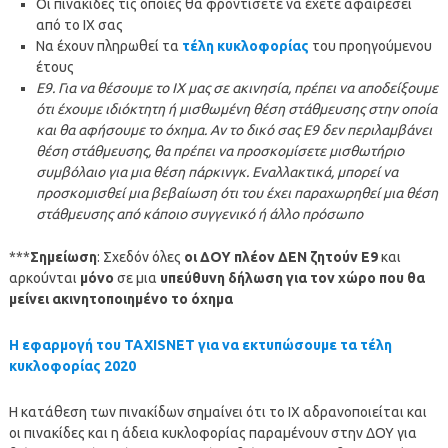
Οι πινακίδες τις οποίες θα φροντίσετε να έχετε αφαιρέσει
από το ΙΧ σας
Να έχουν πληρωθεί τα
τέλη κυκλοφορίας
του προηγούμενου
έτους
Ε9. Για να θέσουμε το ΙΧ μας σε ακινησία, πρέπει να αποδείξουμε
ότι έχουμε ιδιόκτητη ή μισθωμένη θέση στάθμευσης στην οποία
και θα αφήσουμε το όχημα. Αν το δικό σας Ε9 δεν περιλαμβάνει
θέση στάθμευσης, θα πρέπει να προσκομίσετε μισθωτήριο
συμβόλαιο για μια θέση πάρκινγκ. Εναλλακτικά, μπορεί να
προσκομισθεί μια βεβαίωση ότι του έχει παραχωρηθεί μια θέση
στάθμευσης από κάποιο συγγενικό ή άλλο πρόσωπο
***
Σημείωση
: Σχεδόν όλες
οι ΔΟΥ πλέον ΔΕΝ ζητούν Ε9
και
αρκούνται
μόνο
σε μια
υπεύθυνη δήλωση για τον χώρο που θα
μείνει ακινητοποιημένο το όχημα
Η εφαρμογή του TAXISNET για να εκτυπώσουμε τα τέλη
κυκλοφορίας 2020
Η κατάθεση των πινακίδων σημαίνει ότι το ΙΧ αδρανοποιείται και
οι πινακίδες και η άδεια κυκλοφορίας παραμένουν στην ΔΟΥ για