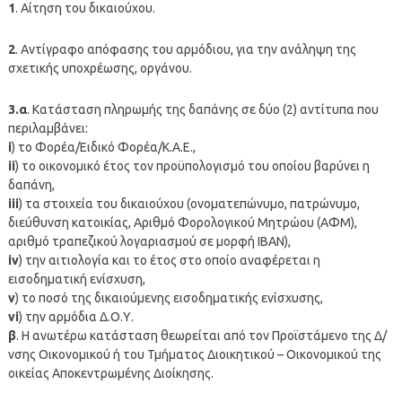
1
. Αίτηση του δικαιούχου.
2
. Αντίγραφο απόφασης του αρμόδιου, για την ανάληψη της
σχετικής υποχρέωσης, οργάνου.
3.α
. Κατάσταση πληρωμής της δαπάνης σε δύο (2) αντίτυπα που
περιλαμβάνει:
i
) το Φορέα/Ειδικό Φορέα/Κ.Α.Ε.,
ii
) το οικονομικό έτος τον προϋπολογισμό του οποίου βαρύνει η
δαπάνη,
iii
) τα στοιχεία του δικαιούχου (ονοματεπώνυμο, πατρώνυμο,
διεύθυνση κατοικίας, Αριθμό Φορολογικού Μητρώου (ΑΦΜ),
αριθμό τραπεζικού λογαριασμού σε μορφή ΙΒΑΝ),
iν
) την αιτιολογία και το έτος στο οποίο αναφέρεται η
εισοδηματική ενίσχυση,
ν
) το ποσό της δικαιούμενης εισοδηματικής ενίσχυσης,
νi
) την αρμόδια Δ.Ο.Υ.
β
. Η ανωτέρω κατάσταση θεωρείται από τον Προϊστάμενο της Δ/
νσης Οικονομικού ή του Τμήματος Διοικητικού – Οικονομικού της
οικείας Αποκεντρωμένης Διοίκησης.