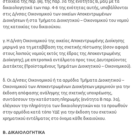
στοιχεία της περ. (iii), της παρ. 3α της ενότητας Β, μαζί με τα
δικαιολογητικά των παρ. 4-6 της ενότητας αυτής, υποβάλλονται
στις Δ/νσεις Οικονομικού των οικείων Αποκεντρωμένων
Διοικήσεων ή στα Τμήματα Διοικητικού – Οικονομικού του νομού
της κατοικίας του δικαιούχου.
γ. Η Δ/νση Οικονομικού της οικείας Αποκεντρωμένης Διοίκησης
μεριμνά για τη μεταβίβαση της σχετικής πίστωσης (όσον αφορά
στους λοιπούς νομούς εκτός της έδρας της Αποκεντρωμένης
Διοίκησης), με επιτροπικά εντάλματα προς τους Δευτερεύοντες
Διατάκτες (Προϊσταμένους Τμημάτων Διοικητικού – Οικονομικού).
δ. Οι Δ/νσεις Οικονομικού ή τα αρμόδια Τμήματα Διοικητικού –
Οικονομικού των Αποκεντρωμένων Διοικήσεων μεριμνούν για την
έκδοση απόφασης ανάληψης της σχετικής υποχρέωσης,
συντάσσουν την κατάσταση πληρωμής (ενότητα Β παρ. 3α),
ελέγχουν την πληρότητα των δικαιολογητικών και τα προωθούν
στην αρμόδια κατά τόπο ΥΔΕ για την έκδοση του σχετικού
χρηματικού εντάλματος στο όνομα κάθε δικαιούχου.
Β. ΔΙΚΑΙΟΛΟΓΗΤΙΚΑ