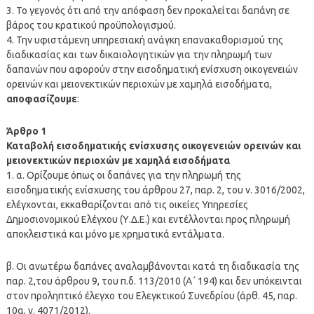
3. Το γεγονός ότι από την απόφαση δεν προκαλείται δαπάνη σε
βάρος του κρατικού προϋπολογισμού.
4. Την υφιστάμενη υπηρεσιακή ανάγκη επανακαθορισμού της
διαδικασίας και των δικαιολογητικών για την πληρωμή των
δαπανών που αφορούν στην εισοδηματική ενίσχυση οικογενειών
ορεινών και μειονεκτικών περιοχών με χαμηλά εισοδήματα,
αποφασίζουμε
:
Άρθρο 1
Καταβολή εισοδηματικής ενίσχυσης οικογενειών ορεινών και
μειονεκτικών περιοχών με χαμηλά εισοδήματα
1. α. Ορίζουμε όπως οι δαπάνες για την πληρωμή της
εισοδηματικής ενίσχυσης του άρθρου 27, παρ. 2, του ν. 3016/2002,
ελέγχονται, εκκαθαρίζονται από τις οικείες Υπηρεσίες
Δημοσιονομικού Ελέγχου (Υ.Δ.Ε.) και εντέλλονται προς πληρωμή
αποκλειστικά και μόνο με χρηματικά εντάλματα.
β. Οι ανωτέρω δαπάνες αναλαμβάνονται κατά τη διαδικασία της
παρ. 2,του άρθρου 9, του π.δ. 113/2010 (Α΄ 194) και δεν υπόκεινται
στον προληπτικό έλεγχο του Ελεγκτικού Συνεδρίου (άρθ. 45, παρ.
10α, ν. 4071/2012).