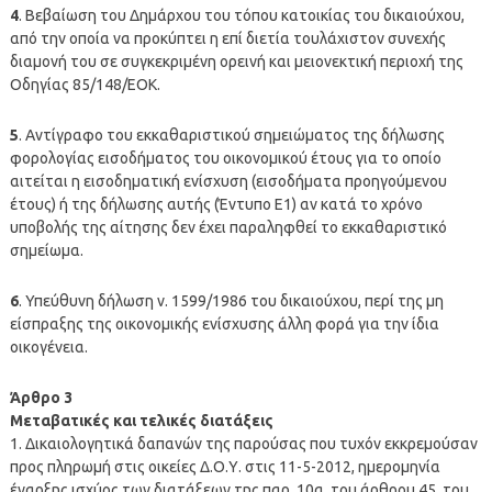
4
. Βεβαίωση του Δημάρχου του τόπου κατοικίας του δικαιούχου,
από την οποία να προκύπτει η επί διετία τουλάχιστον συνεχής
διαμονή του σε συγκεκριμένη ορεινή και μειονεκτική περιοχή της
Οδηγίας 85/148/ΕΟΚ.
5
. Αντίγραφο του εκκαθαριστικού σημειώματος της δήλωσης
φορολογίας εισοδήματος του οικονομικού έτους για το οποίο
αιτείται η εισοδηματική ενίσχυση (εισοδήματα προηγούμενου
έτους) ή της δήλωσης αυτής (Έντυπο Ε1) αν κατά το χρόνο
υποβολής της αίτησης δεν έχει παραληφθεί το εκκαθαριστικό
σημείωμα.
6
. Υπεύθυνη δήλωση ν. 1599/1986 του δικαιούχου, περί της μη
είσπραξης της οικονομικής ενίσχυσης άλλη φορά για την ίδια
οικογένεια.
Άρθρο 3
Μεταβατικές και τελικές διατάξεις
1. Δικαιολογητικά δαπανών της παρούσας που τυχόν εκκρεμούσαν
προς πληρωμή στις οικείες Δ.Ο.Υ. στις 11-5-2012, ημερομηνία
έναρξης ισχύος των διατάξεων της παρ. 10α, του άρθρου 45, του