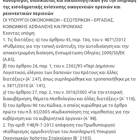
Καθορισμός διαδικασίας και δικαιολογητικών για την πληρωμή
της εισοδηματικής ενίσχυσης οικογενειών ορεινών και
μειονεκτικών περιοχών
.
ΟΙ ΥΠΟΥΡΓΟΙ ΟΙΚΟΝΟΜΙΚΩΝ – ΕΣΩΤΕΡΙΚΩΝ – ΕΡΓΑΣΙΑΣ,
ΚΟΙΝΩΝΙΚΗΣ ΑΣΦΑΛΙΣΗΣ ΚΑΙ ΠΡΟΝΟΙΑΣ
Έχοντας υπόψη:
1. Τις διατάξεις: α) του άρθρου 45, παρ. 10α, του ν. 4071/2012
«Ρυθμίσεις για την τοπική ανάπτυξη, την αυτοδιοίκηση και την
αποκεντρωμένη διοίκηση, Ενσωμάτωση Οδηγίας 2009/50/ΕΚ
(Α.85),
β) του άρθρου 26, παρ. 1, του ν. 2362/95 «Περί Δημόσιου
Λογιστικού, ελέγχου των δαπανών του Κράτους και άλλες
διατάξεις» (Α΄ 247), όπως συμπληρώθηκε και τροποποιήθηκε με το
ν. 3871/2010 (Α΄ 141),
γ) του άρθρου 27, παρ. 2, του ν. 3016/2002 «Για την εταιρική
διακυβέρνηση, θέματα Μισθολογίου και άλλες διατάξεις» (Α΄ 110),
δ) του άρθρου 90 του Κώδικα, ο οποίος κυρώθηκε με το άρθρο
πρώτο του π.δ. 63/2005 «Κωδικοποίηση της νομοθεσίας για την
κυβέρνηση και τα κυβερνητικά όργανα» (Α΄ 98).
2. Την αριθ. Υ48/9-7-2012 απόφαση του Πρωθυπουργού
«Καθορισμός αρμοδιοτήτων του Αναπληρωτή Υπουργού
Οικονομικών Χρήστου Σταϊκούρα» (Β΄ 2105).