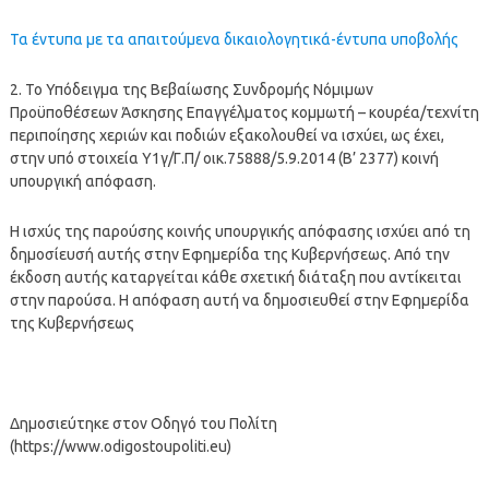
Τα έντυπα με τα απαιτούμενα δικαιολογητικά-έντυπα υποβολής
2. Το Υπόδειγμα της Βεβαίωσης Συνδρομής Νόμιμων
Προϋποθέσεων Άσκησης Επαγγέλματος κομμωτή – κουρέα/τεχνίτη
περιποίησης χεριών και ποδιών εξακολουθεί να ισχύει, ως έχει,
στην υπό στοιχεία Υ1γ/Γ.Π/ οικ.75888/5.9.2014 (Β’ 2377) κοινή
υπουργική απόφαση.
Η ισχύς της παρούσης κοινής υπουργικής απόφασης ισχύει από τη
δημοσίευσή αυτής στην Εφημερίδα της Κυβερνήσεως. Από την
έκδοση αυτής καταργείται κάθε σχετική διάταξη που αντίκειται
στην παρούσα. Η απόφαση αυτή να δημοσιευθεί στην Εφημερίδα
της Κυβερνήσεως
Δημοσιεύτηκε στον Οδηγό του Πολίτη
(https://www.odigostoupoliti.eu)