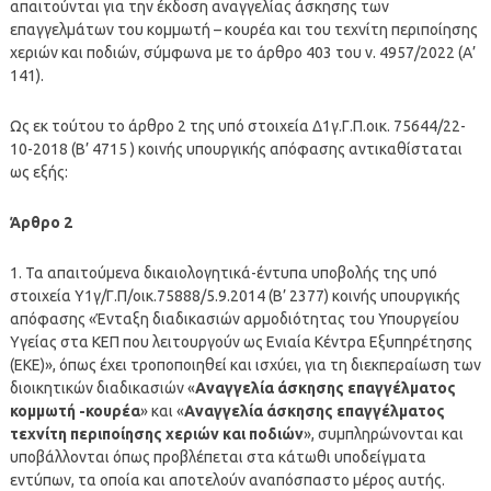
απαιτούνται για την έκδοση αναγγελίας άσκησης των
επαγγελμάτων του κομμωτή – κουρέα και του τεχνίτη περιποίησης
χεριών και ποδιών, σύμφωνα με το άρθρο 403 του ν. 4957/2022 (Α’
141).
Ως εκ τούτου το άρθρο 2 της υπό στοιχεία Δ1γ.Γ.Π.οικ. 75644/22-
10-2018 (Β’ 4715 ) κοινής υπουργικής απόφασης αντικαθίσταται
ως εξής:
Άρθρο 2
1. Τα απαιτούμενα δικαιολογητικά-έντυπα υποβολής της υπό
στοιχεία Υ1γ/Γ.Π/οικ.75888/5.9.2014 (Β’ 2377) κοινής υπουργικής
απόφασης «Ένταξη διαδικασιών αρμοδιότητας του Υπουργείου
Υγείας στα ΚΕΠ που λειτουργούν ως Ενιαία Κέντρα Εξυπηρέτησης
(ΕΚΕ)», όπως έχει τροποποιηθεί και ισχύει, για τη διεκπεραίωση των
διοικητικών διαδικασιών «
Αναγγελία άσκησης επαγγέλματος
κομμωτή -κουρέα
» και «
Αναγγελία άσκησης επαγγέλματος
τεχνίτη περιποίησης χεριών και ποδιών
», συμπληρώνονται και
υποβάλλονται όπως προβλέπεται στα κάτωθι υποδείγματα
εντύπων, τα οποία και αποτελούν αναπόσπαστο μέρος αυτής.