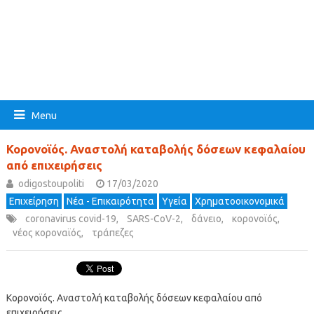
Menu
Κορονοϊός. Αναστολή καταβολής δόσεων κεφαλαίου
από επιχειρήσεις
odigostoupoliti
17/03/2020
Επιχείρηση
Νέα - Επικαιρότητα
Υγεία
Χρηματοοικονομικά
coronavirus covid-19
,
SARS-CoV-2
,
δάνειο
,
κορονοϊός
,
νέος κοροναϊός
,
τράπεζες
Κορονοϊός. Αναστολή καταβολής δόσεων κεφαλαίου από
επιχειρήσεις