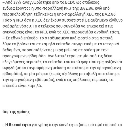
– Από 27/9 αναγνωρίστηκε από το ECDC ως στέλεχος
ενδιαφέροντος η υπο-παραλλαγή KP.3 της ΒΑ.2.86, ενώ υπό
παρακολούθηση τέθηκε και η υπο-παραλλαγή XEC της ΒΑ.2.86.
Τόσο η KP.3 όσο η XEC δεν έχουν συσχετιστεί με αυξημένο κίνδυνο
σοβαρής νόσου. Το στέλεχος που συνεχίζει να επικρατεί στις
ανιχνεύσεις είναι το KP.3, ενώ το XEC παρουσιάζει ανοδική τάση.
– Σε εθνικό επίπεδο, το σταθμισμένο ιικό φορτίο στα αστικά
λύματα βρίσκεται σε χαμηλά επίπεδα συγκριτικά με τα ιστορικά
δεδομένα, παρουσιάζοντας μικρή μείωση σε σχέση με την
προηγούμενη εβδομάδα. Αναλυτικότερα, σε μία από τις δέκα
ελεγχόμενες περιοχές τα επίπεδα του ιικού φορτίου εμφανίζονται
υψηλά (με καταγραφόμενη μείωση σε σχέση με την προηγούμενη
εβδομάδα), σε μία μέτρια (χωρίς αξιόλογη μεταβολή σε σχέση με
την προηγούμενη εβδομάδα), ενώ στις υπόλοιπες περιοχές τα
επίπεδα είναι χαμηλά.
Ιός της γρίπης
– Η
θετικότητα
για γρίπη στην κοινότητα (όπως εκτιμάται από το