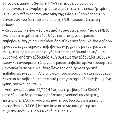
δίκτυο επιτήρησης Sentinel ΠΦΥ) ξεπέρασε το όριο που
υποδεικνύει την έναρξη της δραστηριότητας της εποχικής γρίπης
(10%), συνεχίζοντας την
ανοδική της τάση
. Η θετικότητα των
δειγμάτων του δικτύου επιτήρησης SARI παρουσιάζει μικρή
μείωση.
– Καταγράφηκε
ένα νέο σοβαρό κρούσμα
με νοσηλεία σε ΜΕΘ,
ενώ δεν καταγράφηκε νέος θάνατος από εργαστηριακά
επιβεβαιωμένη γρίπη. Επιπλέον, δηλώθηκε αναδρομικά ένα σοβαρό
κρούσμα εργαστηριακά επιβεβαιωμένης γρίπης με νοσηλεία σε
ΜΕΘ, με ημερομηνία εισαγωγής εντός της εβδομάδας 48/2024.
Συνολικά, από την εβδομάδα 40/2024 έως την εβδομάδα 50/2024
έχουν καταγραφεί επτά εργαστηριακά επιβεβαιωμένα κρούσματα
με νοσηλεία σε ΜΕΘ και ένας θάνατος από εργαστηριακά
επιβεβαιωμένη γρίπη. Από την αρχή του έτους οι καταγεγραμμένοι
θάνατοι σε σοβαρά περιστατικά με εργαστηριακά επιβεβαιωμένη
γρίπη, ανέρχονται σε 62.
– Από την εβδομάδα 40/2024 έως και την εβδομάδα 50/2024,
μεταξύ 1.148 δειγμάτων (προέλευσης Sentinel κοινότητας,
επιτήρησης SARI και νοσοκομείων εκτός δικτύων επιτήρησης),
ανευρέθηκαν 34 (3%) θετικά δείγματα για ιούς γρίπης και
συγκεκριμένα 32 τύπου Α και δύο τύπου Β.