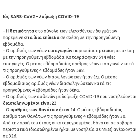
Ιός SARS-CoV2 – λοίμωξη COVID-19
– Η
θετικότητα
στο σύνολο των ελεγχθέντων δειγμάτων
παρέμεινε
στα ίδια επίπεδα
σε σχέση με την προηγούμενη
εβδομάδα.
– Ο αριθμός των νέων
εισαγωγών
παρουσίασε
μείωση
σε σχέση
με την προηγούμενη εβδομάδα. Καταγράφηκαν 514 νέες
εισαγωγές. Ο μέσος εβδομαδιαίος αριθμός νέων εισαγωγών κατά
τις προηγούμενες 4 εβδομάδες ήταν 588.
– Ο αριθμός των νέων διασωληνώσεων ήταν έξι. Ο μέσος
εβδομαδιαίος αριθμός νέων διασωληνώσεων κατά τις
προηγούμενες 4 εβδομάδες ήταν δέκα.
– Ο αριθμός των ασθενών με λοίμωξη COVID-19 που νοσηλεύονται
διασωληνωμένοι είναι 23
.
– Ο
αριθμός των θανάτων ήταν 14
. Ο μέσος εβδομαδιαίος
αριθμό των θανάτων τις προηγούμενες 4 εβδομάδες ήταν 30.
Από την αρχή του έτους οι καταγεγραμμένοι θάνατοι σε σοβαρά
περιστατικά (διασωλημένοι ή/και με νοσηλεία σε ΜΕΘ) ανέρχονται
σε 326.