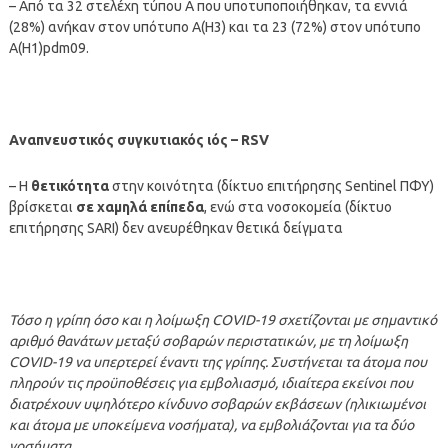
– Από τα 32 στελέχη τύπου Α που υποτυποποιήθηκαν, τα εννιά
(28%) ανήκαν στον υπότυπο Α(Η3) και τα 23 (72%) στον υπότυπο
Α(Η1)pdm09.
Αναπνευστικός συγκυτιακός ιός – RSV
– Η
θετικότητα
στην κοινότητα (δίκτυο επιτήρησης Sentinel ΠΦΥ)
βρίσκεται
σε χαμηλά επίπεδα
, ενώ στα νοσοκομεία (δίκτυο
επιτήρησης SARI) δεν ανευρέθηκαν θετικά δείγματα
Τόσο η γρίπη όσο και η λοίμωξη COVID-19 σχετίζονται με σημαντικό
αριθμό θανάτων μεταξύ σοβαρών περιστατικών, με τη λοίμωξη
COVID-19 να υπερτερεί έναντι της γρίπης. Συστήνεται τα άτομα που
πληρούν τις προϋποθέσεις για εμβολιασμό, ιδιαίτερα εκείνοι που
διατρέχουν υψηλότερο κίνδυνο σοβαρών εκβάσεων (ηλικιωμένοι
και άτομα με υποκείμενα νοσήματα), να εμβολιάζονται για τα δύο
νοσήματα.