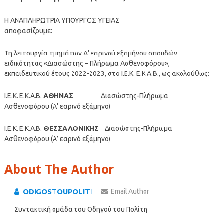
Η ΑΝΑΠΛΗΡΩΤΡΙΑ ΥΠΟΥΡΓΟΣ ΥΓΕΙΑΣ
αποφασίζουμε:
Τη λειτουργία τμημάτων Α’ εαρινού εξαμήνου σπουδών
ειδικότητας «Διασώστης – Πλήρωμα Ασθενοφόρου»,
εκπαιδευτικού έτους 2022-2023, στο Ι.Ε.Κ. Ε.Κ.Α.Β., ως ακολούθως:
Ι.Ε.Κ. Ε.Κ.Α.Β.
ΑΘΗΝΑΣ
Διασώστης-Πλήρωμα
Ασθενοφόρου (Α’ εαρινό εξάμηνο)
Ι.Ε.Κ. Ε.Κ.Α.Β.
ΘΕΣΣΑΛΟΝΙΚΗΣ
Διασώστης-Πλήρωμα
Ασθενοφόρου (Α’ εαρινό εξάμηνο)
About The Author
ODIGOSTOUPOLITI
Email Author
Συντακτική ομάδα του Οδηγού του Πολίτη