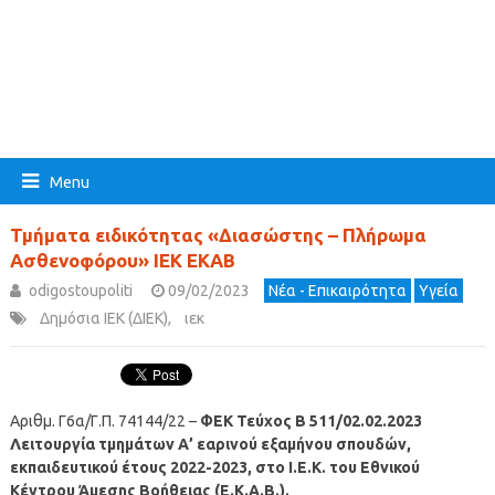
Menu
Τμήματα ειδικότητας «Διασώστης – Πλήρωμα
Ασθενοφόρου» ΙΕΚ ΕΚΑΒ
odigostoupoliti
09/02/2023
Νέα - Επικαιρότητα
Υγεία
Δημόσια ΙΕΚ (ΔΙΕΚ)
,
ιεκ
Αριθμ. Γ6α/Γ.Π. 74144/22 –
ΦΕΚ Τεύχος Β 511/02.02.2023
Λειτουργία τμημάτων Α’ εαρινού εξαμήνου σπουδών,
εκπαιδευτικού έτους 2022-2023, στο Ι.Ε.Κ. του Εθνικού
Κέντρου Άμεσης Βοήθειας (Ε.Κ.Α.Β.).