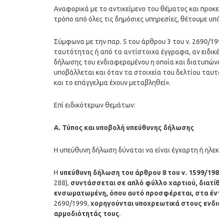
Αναφορικά με το αντικείμενο του θέματος και προκε
τρόπο από όλες τις δημόσιες υπηρεσίες, θέτουμε υ
Σύμφωνα με την παρ. 5 του άρθρου 3 του ν. 2690/199
ταυτότητας ή από τα αντίστοιχα έγγραφα, αν ειδικέ
δήλωσης του ενδιαφερομένου η οποία και διατυπώνετ
υποβάλλεται και όταν τα στοιχεία του δελτίου ταυτ
και το επάγγελμα έχουν μεταβληθεί».
Επί ειδικότερων θεμάτων:
Α. Τύπος και υποβολή υπεύθυνης δήλωσης
Η υπεύθυνη δήλωση δύναται να είναι έγχαρτη ή ηλεκ
Η
υπεύθυνη δήλωση του άρθρου 8 του ν. 1599/19
288),
συντάσσεται σε απλό φύλλο χαρτιού, διατίθ
ενσωματωμένη, όπου αυτό προσφέρεται, στα έν
2690/1999,
χορηγούνται υποχρεωτικά στους ενδια
αρμοδιότητάς τους
.