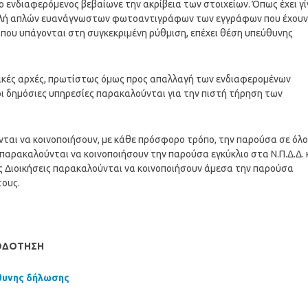
ο ενδιαφερόμενος βεβαίωνε την ακρίβεια των στοιχείων. Όπως έχει γί
ποβολή απλών ευανάγνωστων φωτοαντιγράφων των εγγράφων που έχουν
ς που υπάγονται στη συγκεκριμένη ρύθμιση, επέχει θέση υπεύθυνης
ητικές αρχές, πρωτίστως όμως προς απαλλαγή των ενδιαφερομένων
οι δημόσιες υπηρεσίες παρακαλούνται για την πιστή τήρηση των
ται να κοινοποιήσουν, με κάθε πρόσφορο τρόπο, την παρούσα σε όλ
παρακαλούνται να κοινοποιήσουν την παρούσα εγκύκλιο στα Ν.Π.Δ.Δ. 
νες Διοικήσεις παρακαλούνται να κοινοποιήσουν άμεσα την παρούσα
τους.
ΙΟΔΟΤΗΣΗ
ύθυνης δήλωσης