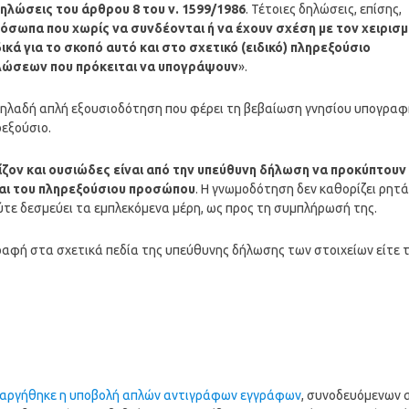
λώσεις του άρθρου 8 του ν. 1599/1986
. Τέτοιες δηλώσεις, επίσης,
όσωπα που χωρίς να συνδέονται ή να έχουν σχέση με τον χειρισ
ά για το σκοπό αυτό και στο σχετικό (ειδικό) πληρεξούσιο
λώσεων που πρόκειται να υπογράψουν
».
, δηλαδή απλή εξουσιοδότηση που φέρει τη βεβαίωση γνησίου υπογρα
εξούσιο.
ίζον και ουσιώδες είναι από την υπεύθυνη δήλωση να προκύπτουν
αι του πληρεξούσιου προσώπου
. Η γνωμοδότηση δεν καθορίζει ρητά
τε δεσμεύει τα εμπλεκόμενα μέρη, ως προς τη συμπλήρωσή της.
ραφή στα σχετικά πεδία της υπεύθυνης δήλωσης των στοιχείων είτε 
αργήθηκε η υποβολή απλών αντιγράφων εγγράφων
, συνοδευόμενων 