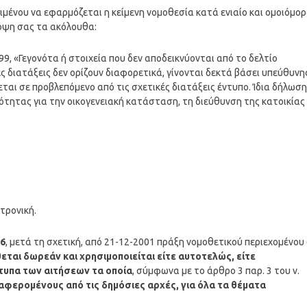
ιμένου να εφαρμόζεται η κείμενη νομοθεσία κατά ενιαίο και ομοιόμο
πόψη σας τα ακόλουθα:
9, «Γεγονότα ή στοιχεία που δεν αποδεικνύονται από το δελτίο
ς διατάξεις δεν ορίζουν διαφορετικά, γίνονται δεκτά βάσει υπεύθυνη
αι σε προβλεπόμενο από τις σχετικές διατάξεις έντυπο. Ίδια δήλωση
ότητας για την οικογενειακή κατάσταση, τη διεύθυνση της κατοικίας
τρονική.
86
, μετά τη σχετική, από 21-12-2001 πράξη νομοθετικού περιεχομένου 
εται δωρεάν και χρησιμοποιείται είτε αυτοτελώς, είτε
τυπα των αιτήσεων τα οποία
, σύμφωνα με το άρθρο 3 παρ. 3 του ν.
φερομένους από τις δημόσιες αρχές, για όλα τα θέματα