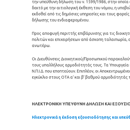
την υπεύθυνη δήλωση του ν. 1599/1986, στην οποία 
δεκτό με την αιτιολογική έκθεση του νόμου, η υ
εκδοθεί από τις δημόσιες υπηρεσίες και τους φορεί
δήλωσης του ενδιαφερομένου.
Προς αποφυγή περιττής επιβάρυνσης για τις διοικ
πολιτών και επιχειρήσεων από άσκοπη ταλαιπωρία, 
ανωτέρω.
Οι Διευθύνσεις Διοικητικού/Προσωπικού παρακαλούν
τους υπαλλήλους αρμοδιότητάς τους. Τα Υπουργεία 
Ν.Π.Ι.Δ. που εποπτεύουν. Επιπλέον, οι Αποκεντρωμέ
εγκύκλιο στους ΟΤΑ α’ και β’ βαθμού αρμοδιότητάς 
ΗΛΕΚΤΡΟΝΙΚΗ ΥΠΕΥΘΥΝΗ ΔΗΛΩΣΗ ΚΑΙ ΕΞΟΥΣ
Ηλεκτρονικά η έκδοση εξουσιοδότησης και υπε