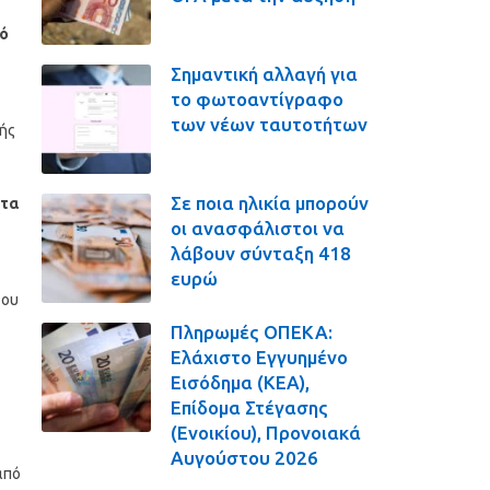
μό
Σημαντική αλλαγή για
το φωτοαντίγραφο
των νέων ταυτοτήτων
φής
Σε ποια ηλικία μπορούν
 τα
οι ανασφάλιστοι να
λάβουν σύνταξη 418
ευρώ
του
Πληρωμές ΟΠΕΚΑ:
Ελάχιστο Εγγυημένο
Εισόδημα (ΚΕΑ),
Επίδομα Στέγασης
(Ενοικίου), Προνοιακά
Αυγούστου 2026
από