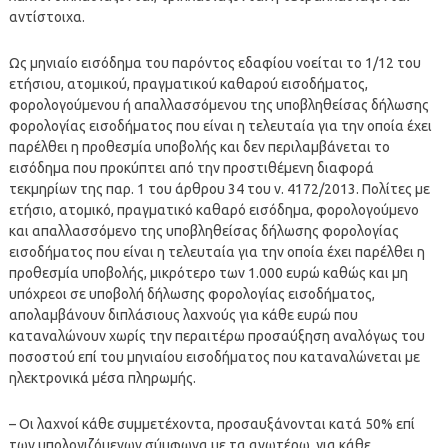
αντίστοιχα.
Ως μηνιαίο εισόδημα του παρόντος εδαφίου νοείται το 1/12 του
ετήσιου, ατομικού, πραγματικού καθαρού εισοδήματος,
φορολογούμενου ή απαλλασσόμενου της υποβληθείσας δήλωσης
φορολογίας εισοδήματος που είναι η τελευταία για την οποία έχει
παρέλθει η προθεσμία υποβολής και δεν περιλαμβάνεται το
εισόδημα που προκύπτει από την προστιθέμενη διαφορά
τεκμηρίων της παρ. 1 του άρθρου 34 του ν. 4172/2013. Πολίτες με
ετήσιο, ατομικό, πραγματικό καθαρό εισόδημα, φορολογούμενο
και απαλλασσόμενο της υποβληθείσας δήλωσης φορολογίας
εισοδήματος που είναι η τελευταία για την οποία έχει παρέλθει η
προθεσμία υποβολής, μικρότερο των 1.000 ευρώ καθώς και μη
υπόχρεοι σε υποβολή δήλωσης φορολογίας εισοδήματος,
απολαμβάνουν διπλάσιους λαχνούς για κάθε ευρώ που
καταναλώνουν χωρίς την περαιτέρω προσαύξηση αναλόγως του
ποσοστού επί του μηνιαίου εισοδήματος που καταναλώνεται με
ηλεκτρονικά μέσα πληρωμής.
– Οι λαχνοί κάθε συμμετέχοντα, προσαυξάνονται κατά 50% επί
των υπολογιζόμενων σύμφωνα με τα ανωτέρω, για κάθε