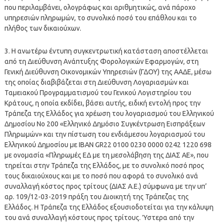
που περιλαμβάνει, ολογράφως και αριθμητικώς, ανά πάροχο
υπηρεσιών πληρωμών, το συνολικό ποσό του επάθλου και το
πλήθος των δικαιούχων.
3. Η ανωτέρω έντυπη συγκεντρωτική κατάσταση αποστέλλεται
από τη Διεύθυνση Ανάπτυξης Φορολογικών Εφαρμογών, στη
Γενική Διεύθυνση Οικονομικών Υπηρεσιών (ΓΔΟΥ) της ΑΑΔΕ, μέσω
της οποίας διαβιβάζεται στη Διεύθυνση Λογαριασμών και
Ταμειακού Προγραμματισμού του Γενικού Λογιστηρίου του
Κράτους, η οποία εκδίδει, βάσει αυτής, ειδική εντολή προς την
Τράπεζα της Ελλάδος για χρέωση του λογαριασμού του Ελληνικού
Δημοσίου Νο 200 «Ελληνικό Δημόσιο Συγκέντρωση Εισπράξεων
Πληρωμών» και την πίστωση του ενδιάμεσου λογαριασμού του
Ελληνικού Δημοσίου με ΙΒΑΝ GR22 0100 0230 0000 0242 1220 698
με ονομασία «Πληρωμές ΕΔ με τη μεσολάβηση της ΔΙΑΣ ΑΕ», που
τηρείται στην Τράπεζα της Ελλάδος, με το συνολικό ποσό προς
τους δικαιούχους και με το ποσό που αφορά το συνολικό ανά
συναλλαγή κόστος προς τρίτους (ΔΙΑΣ Α.Ε.) σύμφωνα με την υπ’
αρ. 109/12-03-2019 πράξη του Διοικητή της Τράπεζας της
Ελλάδος. Η Τράπεζα της Ελλάδος εξουσιοδοτείται για την κάλυψη
του ανά συναλλαγή κόστους προς τρίτους. Ύστερα από την