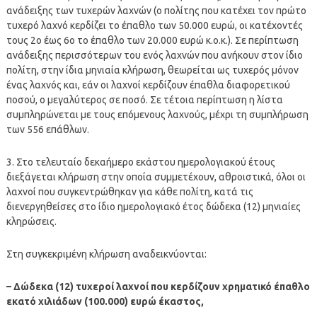
ανάδειξης των τυχερών λαχνών (ο πολίτης που κατέχει τον πρώτο
τυχερό λαχνό κερδίζει το έπαθλο των 50.000 ευρώ, οι κατέχοντές
τους 2ο έως 6ο το έπαθλο των 20.000 ευρώ κ.ο.κ.). Σε περίπτωση
ανάδειξης περισσότερων του ενός λαχνών που ανήκουν στον ίδιο
πολίτη, στην ίδια μηνιαία κλήρωση, θεωρείται ως τυχερός μόνον
ένας λαχνός και, εάν οι λαχνοί κερδίζουν έπαθλα διαφορετικού
ποσού, ο μεγαλύτερος σε ποσό. Σε τέτοια περίπτωση η λίστα
συμπληρώνεται με τους επόμενους λαχνούς, μέχρι τη συμπλήρωση
των 556 επάθλων.
3. Στο τελευταίο δεκαήμερο εκάστου ημερολογιακού έτους
διεξάγεται κλήρωση στην οποία συμμετέχουν, αθροιστικά, όλοι οι
λαχνοί που συγκεντρώθηκαν για κάθε πολίτη, κατά τις
διενεργηθείσες στο ίδιο ημερολογιακό έτος δώδεκα (12) μηνιαίες
κληρώσεις.
Στη συγκεκριμένη κλήρωση αναδεικνύονται:
– Δώδεκα (12) τυχεροί λαχνοί που κερδίζουν χρηματικό έπαθλο
εκατό χιλιάδων (100.000) ευρώ έκαστος,