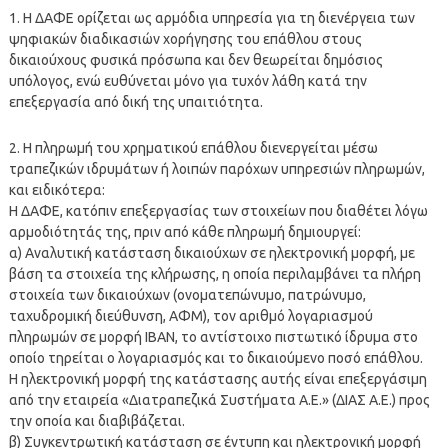
1. Η ΔΑΦΕ ορίζεται ως αρμόδια υπηρεσία για τη διενέργεια των
ψηφιακών διαδικασιών χορήγησης του επάθλου στους
δικαιούχους φυσικά πρόσωπα και δεν θεωρείται δημόσιος
υπόλογος, ενώ ευθύνεται μόνο για τυχόν λάθη κατά την
επεξεργασία από δική της υπαιτιότητα.
2. H πληρωμή του χρηματικού επάθλου διενεργείται μέσω
τραπεζικών ιδρυμάτων ή λοιπών παρόχων υπηρεσιών πληρωμών,
και ειδικότερα:
Η ΔΑΦΕ, κατόπιν επεξεργασίας των στοιχείων που διαθέτει λόγω
αρμοδιότητάς της, πριν από κάθε πληρωμή δημιουργεί:
α) Αναλυτική κατάσταση δικαιούχων σε ηλεκτρονική μορφή, με
βάση τα στοιχεία της κλήρωσης, η οποία περιλαμβάνει τα πλήρη
στοιχεία των δικαιούχων (ονοματεπώνυμο, πατρώνυμο,
ταχυδρομική διεύθυνση, ΑΦΜ), τον αριθμό λογαριασμού
πληρωμών σε μορφή IBAN, το αντίστοιχο πιστωτικό ίδρυμα στο
οποίο τηρείται ο λογαριασμός και το δικαιούμενο ποσό επάθλου.
Η ηλεκτρονική μορφή της κατάστασης αυτής είναι επεξεργάσιμη
από την εταιρεία «Διατραπεζικά Συστήματα Α.Ε.» (ΔΙΑΣ Α.Ε.) προς
την οποία και διαβιβάζεται.
β) Συγκεντρωτική κατάσταση σε έντυπη και ηλεκτρονική μορφή