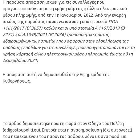
Η παρούσα απόφαση ισχύει για τις συναλλαγές που
πραγματοποιούνται με τη χρήση κάρτας ή άλλου ηλεκτρονικού
μέσου πληρωμής, από την 1η Ιανουαρίου 2022. Από την έναρξη
ισχύος της παρούσας
παύει να ισχύει
η υπό στοιχεία
ΠΟΛ
1161/2017 (Β’ 3657) καθώς και οι υπό στοιχεία Α.1167/2019 (B’
2271) και Α.1098/2021 (Β’ 2036) τροποποιητικές αυτής,
εξαιρουμένων των σημείων που αφορούν στην ολοκλήρωση της
απόδοσης επάθλων για τις συναλλαγές που πραγματοποιούνται με τη
χρήση κάρτας ή άλλου ηλεκτρονικού μέσου πληρωμής, έως την 31η
Δεκεμβρίου 2021
.
Η απόφαση αυτή να δημοσιευθεί στην Εφημερίδα της
Κυβερνήσεως.
Το άρθρο δημοσιεύτηκε πρώτη φορά στον Οδηγό του Πολίτη
(odigostoupoliti.eu). Επιτρέπεται η αναδημοσίευση (όχι αυτολεξεί)
του περιεχομένου του παρόντος άρθρου, μόνο με αναφορά, με