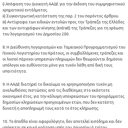
i) Απόφαση του Διοικητή ΑΑΔΕ για την έκδοση του συμψηφιστικού
χρηματικού εντάλματος.
ii) Συγκεντρωτική κατάσταση της παρ. 2 του παρόντος άρθρου.
iii) Αντίγραφα των ειδικών εντολών προς την Τράπεζα της Ελλάδος
και των αντιγράφων κίνησης (extrait) της Τράπεζας για τη χρέωση
του λογαριασμού του Δημοσίου 200.
8. Η Διεύθυνση Λογαριασμών και Ταμειακού Προγραμματισμού του
Γενικού Λογιστηρίου του Κράτους, οι συμβαλλόμενες τράπεζες και
οι λοιποί πάροχοι υπηρεσιών πληρωμών δεν θεωρούνται δημόσιοι
υπόλογοι και ευθύνονται μόνο για τυχόν λάθη από δική τους
υπαιτιότητα.
9. Η ΑΑΔΕ διατηρεί το δικαίωμα να χρησιμοποιήσει τυχόν μη
αναλωθείσες πιστώσεις από τις διαθέσιμες στο εκάστοτε
οικονομικό έτος, για την κάλυψη υποχρεώσεων του προγράμματος
δημοσίων κληρώσεων προηγουμένων ετών, που δεν κατέστη
δυνατή η αποπληρωμή τους κατά το έτος κλήρωσης.
10. Το έπαθλο είναι αφορολόγητο, δεν αποτελεί εισόδημα και δεν
υπόκειται σε καμιά κράτηση υπέρ του Δημοσίου ή τρίτου.