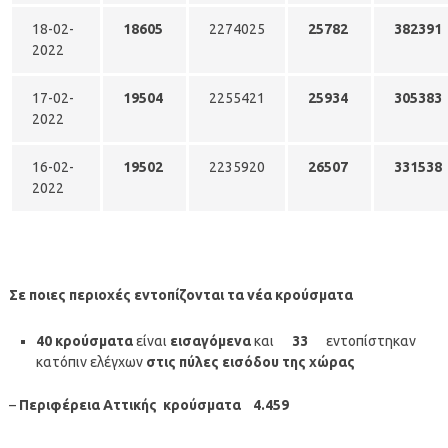
18-02-
18605
2274025
25782
382391
2022
17-02-
19504
2255421
25934
305383
2022
16-02-
19502
2235920
26507
331538
2022
Σε ποιες περιοχές εντοπίζονται τα νέα κρούσματα
40 κρούσματα
είναι
εισαγόμενα
και
33
εντοπίστηκαν
κατόπιν ελέγχων
στις πύλες εισόδου της χώρας
–
Περιφέρεια Αττικής κρούσματα 4.459