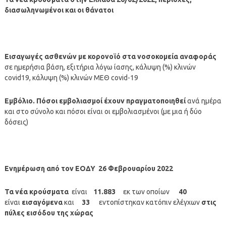
διασωληνωμένοι και οι θάνατοι
Εισαγωγές ασθενών με κορονοϊό στα νοσοκομεία αναφοράς
σε ημερήσια βάση, εξιτήρια λόγω ίασης, κάλυψη (%) κλινών
covid19, κάλυψη (%) κλινών ΜΕΘ covid-19
Εμβόλιο. Πόσοι εμβολιασμοί έχουν πραγματοποιηθεί
ανά ημέρα
και στο σύνολο και πόσοι είναι οι εμβολιασμένοι (με μια ή δύο
δόσεις)
Ενημέρωση από τον
ΕΟΔΥ 26
Φεβρουαρίου 2022
Τα νέα κρούσματα
είναι
11.883
εκ των οποίων
40
είναι
εισαγόμενα
και
33
εντοπίστηκαν κατόπιν ελέγχων
στις
πύλες εισόδου της χώρας