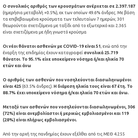
Ο συνολικός αριθμός των κρουσμάτων ανέρχεται σε 2.397.187
(ημερήσια μεταβολή +0.5%), εκ των οποίων 49.6% άνδρες. Με βάση
τα επιβεβαιωμένα κρούσματα των τελευταίων 7 ημερών, 301
θεωρούνται σχετιζόμενα με ταξίδι από το εξωτερικό και 2.365
είναι σχετιζόμενα με ήδη γνωστό κρούσμα
Οι νέοι θάνατοι ασθενών με COVID-19 είναι 51
, ενώ από την
έναρξη της επιδημίας έχουν καταγραφεί
συνολικά 25.719
θάνατοι
.
Το 95.1% είχε υποκείμενο νόσημα ή/και ηλικία 70
ετών και άνω
Ο αριθμός των ασθενών που νοσηλεύονται διασωληνωμένοι
είναι 425
(63.5% άνδρες).
Η διάμεση ηλικία τους είναι 67 έτη. To
88.7% έχει υποκείμενο νόσημα ή/και ηλικία 70 ετών και άνω.
Μεταξύ των ασθενών που νοσηλεύονται διασωληνωμένοι, 306
(72%) είναι ανεμβολίαστοι ή μερικώς εμβολιασμένοι και 119
(28%) είναι πλήρως εμβολιασμένοι.
Από την αρχή της πανδημίας έχουν εξέλθει από τις ΜΕΘ 4.255