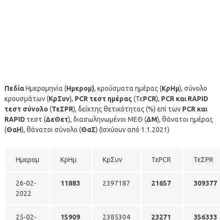
Πεδία
Ημερομηνία (
Ημερομ)
, κρούσματα ημέρας (
ΚρΗμ
), σύνολο
κρουσμάτων (
ΚρΣυν
),
PCR τεστ ημέρας
(Τε
PCR
),
PCR και RAPID
τεστ σύνολο
(
ΤεΣPR
), δείκτης θετικότητας (%) επί των
PCR και
RAPID
τεστ (
ΔεΘετ
), διασωληνωμένοι ΜΕΘ (
ΔΜ
), θάνατοι ημέρας
(
ΘαΗ
), θάνατοι σύνολο (
ΘαΣ
) (Ισχύουν από 1.1.2021)
Ημερομ
ΚρΗμ
ΚρΣυν
ΤεPCR
ΤεΣPR
26-02-
11883
2397187
21657
309377
2022
25-02-
15909
2385304
23271
356333