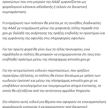
προσώπων που στο μητρώο της ΑΑΔΕ εμφανίζονται ως
φορολογικοί κάτοικοι αλλοδαπής ή τελούν σε δικαστική
συμπαράσταση.
Η ενημέρωση των πολιτών θα γίνεται με τις συνήθεις διαδικασίες
της ΑΑΔΕ με ενημέρωση μέσω της ψηφιακής πύλης myaade στο
gov.gr, δηλαδή της ανάρτησης της πράξης επιβολής το προστίμου και
της εμφάνισης της οφειλής στις πληροφορίες οφειλών.
Για την πρώτη φορά θα γίνει έως το τέλος Ιανουαρίου, ενώ
παράλληλα οι πολίτες θα μπορούν να ενημερώνονται ότι τους έχει
επιβληθεί πρόστιμο μέσω της πλατφόρμας emvolio.gov.gr.
Για την αντιμετώπιση ειδικών περιπτώσεων, που χρήζουν
περαιτέρω εξέτασης, οι πολίτες θα έχουν δικαίωμα με χρήση των
κωδικών taxisnet και μέσω της πλατφόρμας emvolio.gov.gr να
υποβάλουν αιτιολογημένο και τεκμηριωμένο αίτημα ένστασης, το
οποίο θα εξετάζεται από την αντίστοιχη αρμόδια Υπηρεσία.
Στο πλαίσιο αυτό, ειδικά για θέματα που αφορούν σε επικαιροποίηση
φορολογικής κατοικίας ή εκπροσώπησης από δικαστικό