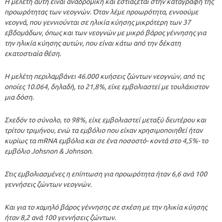
Η μελέτη αυτή είναι αναδρομική και εστιάζεται στην καταγραφή της
προωρότητας των νεογνών. Όταν λέμε προωρότητα, εννοούμε
νεογνά, που γεννιούνται σε ηλικία κύησης μικρότερη των 37
εβδομάδων, όπως και των νεογνών με μικρό βάρος γέννησης για
την ηλικία κύησης αυτών, που είναι κάτω από την δέκατη
εκατοστιαία θέση.
Η μελέτη περιλαμβάνει 46.000 κυήσεις ζώντων νεογνών, από τις
οποίες 10.064, δηλαδή, το 21,8%, είχε εμβολιαστεί με τουλάχιστον
μια δόση.
Σχεδόν το σύνολο, το 98%, είχε εμβολιαστεί μεταξύ δευτέρου και
τρίτου τριμήνου, ενώ τα εμβόλιο που είχαν χρησιμοποιηθεί ήταν
κυρίως τα mRNA εμβόλια και σε ένα ποσοστό- κοντά στο 4,5%- το
εμβόλιο Johsnon & Johnson.
Στις εμβολιασμένες η επίπτωση για προωρότητα ήταν 6,6 ανά 100
γεννήσεις ζώντων νεογνών.
Και για το χαμηλό βάρος γέννησης σε σχέση με την ηλικία κύησης
ήταν 8,2 ανά 100 γεννήσεις ζώντων.