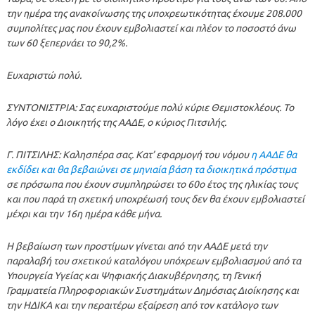
την ημέρα της ανακοίνωσης της υποχρεωτικότητας έχουμε 208.000
συμπολίτες μας που έχουν εμβολιαστεί και πλέον το ποσοστό άνω
των 60 ξεπερνάει το 90,2%.
Ευχαριστώ πολύ.
ΣΥΝΤΟΝΙΣΤΡΙΑ: Σας ευχαριστούμε πολύ κύριε Θεμιστοκλέους. Το
λόγο έχει ο Διοικητής της ΑΑΔΕ, ο κύριος Πιτσιλής.
Γ. ΠΙΤΣΙΛΗΣ: Καλησπέρα σας. Κατ’ εφαρμογή του νόμου
η ΑΑΔΕ θα
εκδίδει και θα βεβαιώνει σε μηνιαία βάση τα διοικητικά πρόστιμα
σε πρόσωπα που έχουν συμπληρώσει το 60ο έτος της ηλικίας τους
και που παρά τη σχετική υποχρέωσή τους δεν θα έχουν εμβολιαστεί
μέχρι και την 16η ημέρα κάθε μήνα.
Η βεβαίωση των προστίμων γίνεται από την ΑΑΔΕ μετά την
παραλαβή του σχετικού καταλόγου υπόχρεων εμβολιασμού από τα
Υπουργεία Υγείας και Ψηφιακής Διακυβέρνησης, τη Γενική
Γραμματεία Πληροφοριακών Συστημάτων Δημόσιας Διοίκησης και
την ΗΔΙΚΑ και την περαιτέρω εξαίρεση από τον κατάλογο των