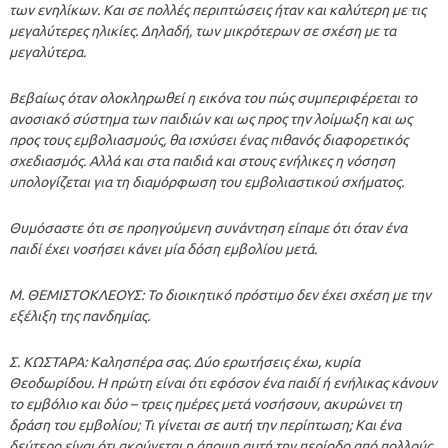
των ενηλίκων. Και σε πολλές περιπτώσεις ήταν και καλύτερη με τις
μεγαλύτερες ηλικίες. Δηλαδή, των μικρότερων σε σχέση με τα
μεγαλύτερα.
Βεβαίως όταν ολοκληρωθεί η εικόνα του πώς συμπεριφέρεται το
ανοσιακό σύστημα των παιδιών και ως προς την λοίμωξη και ως
προς τους εμβολιασμούς, θα ισχύσει ένας πιθανός διαφορετικός
σχεδιασμός. Αλλά και στα παιδιά και στους ενήλικες η νόσηση
υπολογίζεται για τη διαμόρφωση του εμβολιαστικού σχήματος.
Θυμόσαστε ότι σε προηγούμενη συνάντηση είπαμε ότι όταν ένα
παιδί έχει νοσήσει κάνει μία δόση εμβολίου μετά.
Μ. ΘΕΜΙΣΤΟΚΛΕΟΥΣ: Το διοικητικό πρόστιμο δεν έχει σχέση με την
εξέλιξη της πανδημίας.
Σ. ΚΩΣΤΑΡΑ: Καλησπέρα σας. Δύο ερωτήσεις έχω, κυρία
Θεοδωρίδου. Η πρώτη είναι ότι εφόσον ένα παιδί ή ενήλικας κάνουν
το εμβόλιο και δύο – τρεις ημέρες μετά νοσήσουν, ακυρώνει τη
δράση του εμβολίου; Τι γίνεται σε αυτή την περίπτωση; Και ένα
δεύτερο είναι ότι ακούγεται η άποψη αυτή την περίοδο από πολλούς