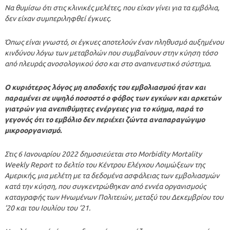
Να θυμίσω ότι στις κλινικές μελέτες, που είχαν γίνει για τα εμβόλια,
δεν είχαν συμπεριληφθεί έγκυες.
Όπως είναι γνωστό, οι έγκυες αποτελούν έναν πληθυσμό αυξημένου
κινδύνου λόγω των μεταβολών που συμβαίνουν στην κύηση τόσο
από πλευράς ανοσολογικού όσο και στο αναπνευστικό σύστημα.
Ο κυριότερος λόγος μη αποδοχής του εμβολιασμού ήταν και
παραμένει σε υψηλό ποσοστό ο φόβος των εγκύων και αρκετών
γιατρών για ανεπιθύμητες ενέργειες για το κύημα, παρά το
γεγονός ότι το εμβόλιο δεν περιέχει ζώντα αναπαραγώγιμο
μικροοργανισμό.
Στις 6 Ιανουαρίου 2022 δημοσιεύεται στο Morbidity Mortality
Weekly Report το δελτίο του Κέντρου Ελέγχου Λοιμώξεων της
Αμερικής, μια μελέτη με τα δεδομένα ασφάλειας των εμβολιασμών
κατά την κύηση, που συγκεντρώθηκαν από εννέα οργανισμούς
καταγραφής των Ηνωμένων Πολιτειών, μεταξύ του Δεκεμβρίου του
‘20 και του Ιουλίου του ‘21.