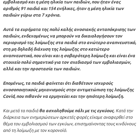
εμβολιασμό και η μέση ηλικία των παιδιών, που ήταν ένας
αριθμός 91 παιδιά και 154 ενήλικες, ήταν η μέση ηλικία των
παιδιών γύρω στα 7 χρόνια.
Αυτά τα ευρήματα της πολύ καλής ανοσιακής ανταπόκρισης των
παιδιών, ενδεχομένως να μπορούν να δικαιολογήσουν τον
περιορισμό της λοίμωξης στα παιδιά στο ανώτερο αναπνευστικό,
στη μη δηλαδή διάχυση της λοίμωξης στο κατώτερο
αναπνευστικό, που είναι και η σοβαρότερη λοίμωξη και είναι ένα
στοιχείο πολύ σημαντικό για τον σχεδιασμό των εμβολιασμών,
αλλά και την προστασία των παιδιών.
Επομένως, τα παιδιά φαίνεται ότι διαθέτουν ισχυρούς
ανοσοποιητικούς μηχανισμούς στην αντιμετώπιση της λοίμωξης
Covid, που πιθανόν να ερμηνεύει και την ηπιότερη λοίμωξη.
Και μετά τα παιδιά
θα ασχοληθούμε πάλι με τις εγκύους
. Κατά την
διάρκεια των ενημερώσεων αρκετές φορές είχαμε αναφερθεί στο
θέμα του εμβολιασμού των εγκύων, επισημαίνοντας τους κινδύνους
από τη λοίμωξη με τον κορονοϊό.