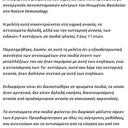
συνεργασία πανεπιστημιακών κέντρων του Ηνωμένου Βασιλείου
στο Nature Immunology.
Η μελέτη αυτή επικεντρώνεται στη χημική ανοσία, τα
αντισώματα δηλαδή, αλλά και την κυτταρική ανοσία, των
ειδικών-T κυττάρων, σε παιδιά ηλικίας 3 έως 11 ετών.
Παρατηρήθηκε, λοιπόν, σε αυτή τη μελέτη ότι η εξουδετερωτική
ικανότητα των αντισωμάτων στα παιδιά έναντι των
μεταλλάξεων του ιού ήταν παρόμοια με αυτή των ενηλίκων, ενώ
η ανταπόκριση των Τα- κυττάρων, αυτό που λέμε την κυτταρική
ανοσία, ήταν διπλάσια σχετικά με αυτή των ενηλίκων.
Ενδιαφέρον είναι ότι διαπιστώθηκε σε ορισμένα παιδιά, τα οποία
ήταν αρνητικά, δεν είχαν δηλαδή νοσήσει, διασταυρούμενη
ανοσία από προϋπάρχουσα ανοσία σε εποχιακούς κορονοϊούς.
Τα αντισώματα στα παιδιά φαίνεται ότι διαρκούν μάλιστα πέραν
των 6 μηνών. Προσδιορίστηκαν με όλες τις σύγχρονες μεθόδους,
που ανιχνεύουν και τα αντισώματα από τη νόσηση και από τον