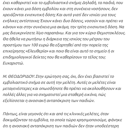
έχει καθοριστεί και το εμβολιαστικό σχήμα; Δηλαδή, τα παιδιά, που
έχουν κάνει μια δόση εμβολίου και στη συνέχεια νοσήσουν, δεν
χρειάζονται ενισχυτική δόση; Και αυτό γιατί δεν ισχύει για τους
ενήλικες αντίστοιχα; Έχουν κάνει δυο δόσεις, νοσούν και πρέπει να
κάνουν και στην συνέχεια μια ακόμα, την τρίτη ενισχυτική δόση. Να
μας διευκρινίσετε λίγο παραπάνω. Και για τον κύριο Θεμιστοκλέους.
Θα ήθελα να ρωτήσω η διάρκεια της ισχύος του μέτρου του
προστίμου των 100 ευρώ θα εξαρτηθεί από την πορεία της
επιχείρησης «Ελευθερία» και ποιο θα είναι αυτό το σημείο ή οι
επιδημιολογικοί δείκτες που θα καθορίσουν το τέλος του;
Ευχαριστώ.
Μ. ΘΕΟΔΩΡΙΔΟΥ: Στην ερώτηση σας, όχι, δεν έχει βασιστεί το
εμβολιαστικό σχήμα σε αυτή την μελέτη. Αυτές οι μελέτες είναι
μεταγενέστερες και οπωσδήποτε θα πρέπει να ακολουθήσουν και
πολλές άλλες για να σχηματιστεί μια σταθερή εικόνα, πώς
εξελίσσεται η ανοσιακή ανταπόκριση των παιδιών.
Πάντως, είναι γεγονός ότι και από τις κλινικές μελέτες, όταν
δοκιμάζονταν τα εμβόλια, τα οποία τώρα χρησιμοποιούμε, φάνηκε
ότι η ανοσιακή ανταπόκριση των παιδιών δεν ήταν υποδεέστερη