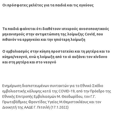
Οι πρόσφατες μελέτες για τα παιδιά και τις εγκύους
Τα παιδιά φαίνεται ότι διαθέτουν ισχυρούς ανοσοποιητικούς
μηχανισμούς στην αντιμετώπιση της λοίμωξης Covid, που
πιθανόν να ερμηνεύει και την ηπιότερη λοίμωξη
Ο εμβολιασμός στην κύηση προστατεύει και τη μητέρα και το
κύημα/νεογνό, ενώ η λοίμωξη από το ιό αυξάνει τον κίνδυνο
και στη μητέρα και στο νεογνό
Ενημέρωση διαπιστευμένων συντακτών για το Εθνικό Σχέδιο
εμβολιαστικής κάλυψης κατά της COVID-19, από την Πρόεδρο της
Εθνικής Επιτροπής Εμβολιασμών Μ. Θεοδωρίδου, τον Γ.Γ.
Πρωτοβάθμιας Φροντίδας Υγείας Μ.Θεμιστοκλέους και τον
Διοικητή της ΑΑΔΕ Γ. Πιτσιλή (17.1.2022)