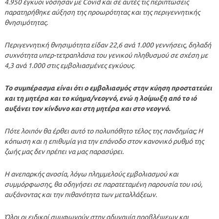
4.950 έγκυοι νόσησαν με Covid και σε αυτές τις περιπτώσεις
παρατηρήθηκε αύξηση της προωρότητας και της περιγεννητικής
θνησιμότητας.
Περιγεννητική θνησιμότητα είδαν 22,6 ανά 1.000 γεννήσεις, δηλαδή
συχνότητα υπερ-τετραπλάσια του γενικού πληθυσμού σε σχέση με
4,3 ανά 1.000 στις εμβολιασμένες εγκύους.
Το συμπέρασμα είναι ότι ο εμβολιασμός στην κύηση προστατεύει
και τη μητέρα και το κύημα/νεογνό, ενώ η λοίμωξη από το ιό
αυξάνει τον κίνδυνο και στη μητέρα και στο νεογνό.
Πότε λοιπόν θα έρθει αυτό το πολυπόθητο τέλος της πανδημίας; Η
κόπωση και η επιθυμία για την επάνοδο στον κανονικό ρυθμό της
ζωής μας δεν πρέπει να μας παρασύρει.
Η ανεπαρκής ανοσία, λόγω πλημμελούς εμβολιασμού και
συμμόρφωσης, θα οδηγήσει σε παρατεταμένη παρουσία του ιού,
αυξάνοντας και την πιθανότητα των μεταλλάξεων.
Όλοι οι ειδικοί συμφωνούν στην αδυναμία προβλέψεων και