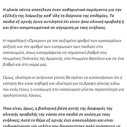
Η ηλικία πάντα αποτέλεσε έναν καθοριστικό παράγοντα για την
εξέλιξη της λοίμωξης καθ’ όλη τη διάρκεια της επιδημίας. Τα
παιδιά εξ αρχής έγινε αντιληπτό ότι είχαν ήπια κλινική προβολή ή
και ήταν ασυμπτωματικά σε σύγκριση με τους ενήλικες.
Η παραλλαγή «Όμικρον» με τον αυξημένο αριθμό των κρουσμάτων
αύξησε και τον αριθμό των εισαγωγών των παιδιών στο
νοσοκομείο, όπως καταγράφεται σε σημαντικό βαθμό στις
Ηνωμένες Πολιτείες της Αμερικής, στο Ηνωμένο Βασίλειο και σε ένα
βαθμό και στη χώρα μας.
Όμως, ιδιαίτερα οι ανήσυχοι γονείς θα πρέπει να κατανοήσουν ότι η
νόσηση δεν είναι σοβαρή και ιδιαίτερα για τα βρέφη ηλικίας κάτω
του ενός έτους, η εισαγωγή στο νοσοκομείο γίνεται περισσότερο για
προληπτικούς λόγους.
Ποια είναι, όμως, η βιολογική βάση αυτής της διαφοράς της
κλινικής προβολής της νόσου στα παιδιά σε σχέση με τους
ενήλικες; Αυτό το θέμα εξ αρχής έχει απασχολήσει και είναι
ενδιαφέρουσα μία μελέτη που δημοσιεύτηκε πολύ πρόσφατα με