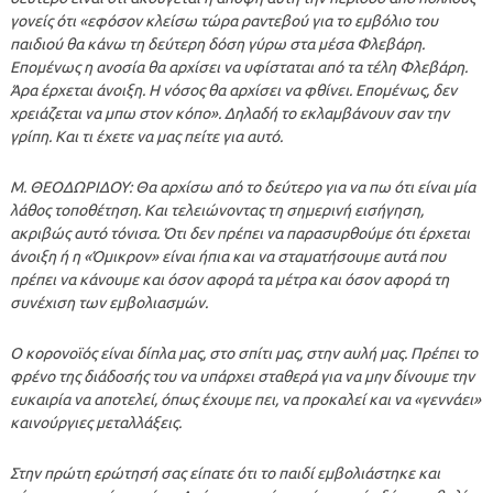
γονείς ότι «εφόσον κλείσω τώρα ραντεβού για το εμβόλιο του
παιδιού θα κάνω τη δεύτερη δόση γύρω στα μέσα Φλεβάρη.
Επομένως η ανοσία θα αρχίσει να υφίσταται από τα τέλη Φλεβάρη.
Άρα έρχεται άνοιξη. Η νόσος θα αρχίσει να φθίνει. Επομένως, δεν
χρειάζεται να μπω στον κόπο». Δηλαδή το εκλαμβάνουν σαν την
γρίπη. Και τι έχετε να μας πείτε για αυτό.
Μ. ΘΕΟΔΩΡΙΔΟΥ: Θα αρχίσω από το δεύτερο για να πω ότι είναι μία
λάθος τοποθέτηση. Και τελειώνοντας τη σημερινή εισήγηση,
ακριβώς αυτό τόνισα. Ότι δεν πρέπει να παρασυρθούμε ότι έρχεται
άνοιξη ή η «Όμικρον» είναι ήπια και να σταματήσουμε αυτά που
πρέπει να κάνουμε και όσον αφορά τα μέτρα και όσον αφορά τη
συνέχιση των εμβολιασμών.
Ο κορονοϊός είναι δίπλα μας, στο σπίτι μας, στην αυλή μας. Πρέπει το
φρένο της διάδοσής του να υπάρχει σταθερά για να μην δίνουμε την
ευκαιρία να αποτελεί, όπως έχουμε πει, να προκαλεί και να «γεννάει»
καινούργιες μεταλλάξεις.
Στην πρώτη ερώτησή σας είπατε ότι το παιδί εμβολιάστηκε και