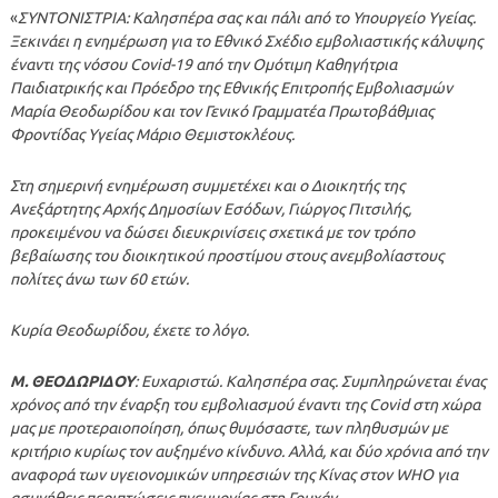
«
ΣΥΝΤΟΝΙΣΤΡΙΑ: Καλησπέρα σας και πάλι από το Υπουργείο Υγείας.
Ξεκινάει η ενημέρωση για το Εθνικό Σχέδιο εμβολιαστικής κάλυψης
έναντι της νόσου Covid-19 από την Ομότιμη Καθηγήτρια
Παιδιατρικής και Πρόεδρο της Εθνικής Επιτροπής Εμβολιασμών
Μαρία Θεοδωρίδου και τον Γενικό Γραμματέα Πρωτοβάθμιας
Φροντίδας Υγείας Μάριο Θεμιστοκλέους.
Στη σημερινή ενημέρωση συμμετέχει και ο Διοικητής της
Ανεξάρτητης Αρχής Δημοσίων Εσόδων, Γιώργος Πιτσιλής,
προκειμένου να δώσει διευκρινίσεις σχετικά με τον τρόπο
βεβαίωσης του διοικητικού προστίμου στους ανεμβολίαστους
πολίτες άνω των 60 ετών.
Κυρία Θεοδωρίδου, έχετε το λόγο.
Μ. ΘΕΟΔΩΡΙΔΟΥ
: Ευχαριστώ. Καλησπέρα σας. Συμπληρώνεται ένας
χρόνος από την έναρξη του εμβολιασμού έναντι της Covid στη χώρα
μας με προτεραιοποίηση, όπως θυμόσαστε, των πληθυσμών με
κριτήριο κυρίως τον αυξημένο κίνδυνο. Αλλά, και δύο χρόνια από την
αναφορά των υγειονομικών υπηρεσιών της Κίνας στον WHO για
ασυνήθεις περιπτώσεις πνευμονίας στη Γουχάν.