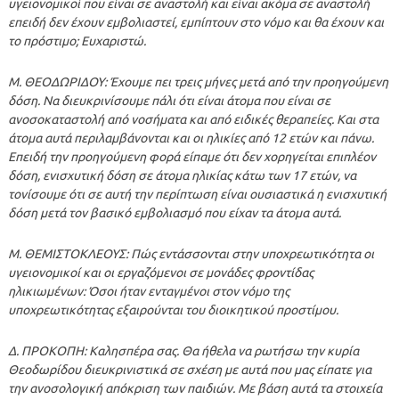
υγειονομικοί που είναι σε αναστολή και είναι ακόμα σε αναστολή
επειδή δεν έχουν εμβολιαστεί, εμπίπτουν στο νόμο και θα έχουν και
το πρόστιμο; Ευχαριστώ.
Μ. ΘΕΟΔΩΡΙΔΟΥ: Έχουμε πει τρεις μήνες μετά από την προηγούμενη
δόση. Να διευκρινίσουμε πάλι ότι είναι άτομα που είναι σε
ανοσοκαταστολή από νοσήματα και από ειδικές θεραπείες. Και στα
άτομα αυτά περιλαμβάνονται και οι ηλικίες από 12 ετών και πάνω.
Επειδή την προηγούμενη φορά είπαμε ότι δεν χορηγείται επιπλέον
δόση, ενισχυτική δόση σε άτομα ηλικίας κάτω των 17 ετών, να
τονίσουμε ότι σε αυτή την περίπτωση είναι ουσιαστικά η ενισχυτική
δόση μετά τον βασικό εμβολιασμό που είχαν τα άτομα αυτά.
Μ. ΘΕΜΙΣΤΟΚΛΕΟΥΣ: Πώς εντάσσονται στην υποχρεωτικότητα οι
υγειονομικοί και οι εργαζόμενοι σε μονάδες φροντίδας
ηλικιωμένων: Όσοι ήταν ενταγμένοι στον νόμο της
υποχρεωτικότητας εξαιρούνται του διοικητικού προστίμου.
Δ. ΠΡΟΚΟΠΗ: Καλησπέρα σας. Θα ήθελα να ρωτήσω την κυρία
Θεοδωρίδου διευκρινιστικά σε σχέση με αυτά που μας είπατε για
την ανοσολογική απόκριση των παιδιών. Με βάση αυτά τα στοιχεία