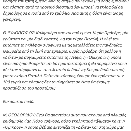
νόσησε την τρίτη ημέρα. Από τη στιγμή που έκανε μία δόση εμβολίου
και νόσησε, αυτό το χρονικό διάστημα δεν μπορεί να εκληφθεί ότι
δημιούργησε ανοσία από το εμβόλιο. Άρα αυτή η δόση είναι ως μη
γενόμενη.
Θ. ΞΥΔΟΠΟΥΛΟΣ: Καλησπέρα σας και από εμένα. Κυρία Πρόεδρε, μία
ερώτηση και μία διαδικαστική για τον κύριο Πιτσιλή. Η «Δέλτα»
εκτόπισε την «Άλφα» σύμφωνα με τις μεταλλάξεις της πανδημίας.
Θεωρείτε από τη δική σας εμπειρία, κυρία Πρόεδρε, ότι μάλλον η
«Δέλτα» με συγχωρείτε εκτόπισε την Άλφα, η «Όμικρον» η οποία
είναι πιο ήπια θεωρείτε ότι θα πρωτοστατήσει ή θα παραμείνει και η
«Δέλτα» σύμφωνα με τα τελευταία δεδομένα; Και μια διαδικαστική
για τον κύριο Πιτσιλή. Πείτε ότι κάποιος, έχουμε ένα πρόστιμο των
100 ευρώ και κάποιος δεν το πληρώσει on time θα έχουμε
προσαύξηση του προστίμου;
Ευχαριστώ πολύ.
Μ. ΘΕΟΔΩΡΙΔΟΥ: Εγώ θα απαντήσω αυτά που ακούμε από πλευράς
επιδημιολογίας. Πόσο γρήγορα, πόσο εκπληκτικά «άλματα» κάνει η
«Όμικρον», η οποία βέβαια εκτοπίζει τη «Δέλτα» και στη χώρα μας,