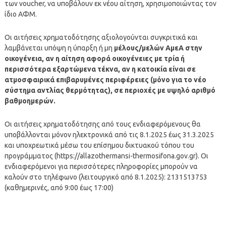
των voucher, να υποβάλουν εκ νέου αίτηση, χρησιμοποιώντας τον
ίδιο ΑΦΜ.
Οι αιτήσεις χρηματοδότησης αξιολογούνται συγκριτικά και
λαμβάνεται υπόψη η ύπαρξη ή μη
μέλους/μελών ΑμεΑ στην
οικογένεια, αν η αίτηση αφορά οικογένειες με τρία ή
περισσότερα εξαρτώμενα τέκνα, αν η κατοικία είναι σε
ατμοσφαιρικά επιβαρυμένες περιφέρειες (μόνο για το νέο
σύστημα αντλίας θερμότητας), σε περιοχές με υψηλό αριθμό
βαθμοημερών.
Οι αιτήσεις χρηματοδότησης από τους ενδιαφερόμενους θα
υποβάλλονται μόνον ηλεκτρονικά από τις 8.1.2025 έως 31.3.2025
και υποχρεωτικά μέσω του επίσημου δικτυακού τόπου του
προγράμματος (https://allazothermansi-thermosifona.gov.gr). Οι
ενδιαφερόμενοι για περισσότερες πληροφορίες μπορούν να
καλούν στο τηλέφωνο (λειτουργικό από 8.1.2025): 2131513753
(καθημερινές, από 9:00 έως 17:00)