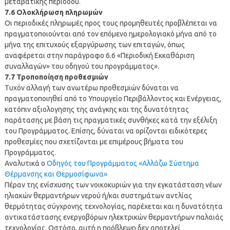
μεταβατικής περιόδου.
7.6 Ολοκλήρωση πληρωμών
Οι περιοδικές πληρωμές προς τους προμηθευτές προβλέπεται να
πραγματοποιούνται από τον επόμενο ημερολογιακό μήνα από το
μήνα της επιτυχούς εξαργύρωσης των επιταγών, όπως
αναφέρεται στην παράγραφο 6.6 «Περιοδική Εκκαθάριση
συναλλαγών» του οδηγού του προγράμματος».
7.7 Τροποποίηση προθεσμιών
Τυχόν αλλαγή των ανωτέρω προθεσμιών δύναται να
πραγματοποιηθεί από το Υπουργείο Περιβάλλοντος και Ενέργειας,
κατόπιν αξιολογησης της ανάγκης και της δυνατότητας
παράτασης με βάση τις πραγματικές συνθήκες κατά την εξέλιξη
του Προγράμματος. Επίσης, δύναται να ορίζονται ειδικότερες
προθεσμίες που σχετίζονται με επιμέρους βήματα του
Προγράμματος.
Αναλυτικά ο
Οδηγός του Προγράμματος «Αλλάζω Σύστημα
Θέρμανσης και Θερμοσίφωνα»
Πέραν της ενίσχυσης των νοικοκυριών για την εγκατάσταση νέων
ηλιακών θερμαντήρων νερού ή/και συστημάτων αντλίας
θερμότητας σύγχρονης τεχνολογίας, παρέχεται και η δυνατότητα
αντικατάστασης ενεργοβόρων ηλεκτρικών θερμαντήρων παλαιάς
τεχνολογίας. Ωστόσο, αυτή η πρόβλεψη δεν αποτελεί