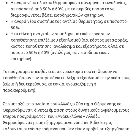
Η αγορά νέου ηλιακού θερμοσίφωνα σύγχρονης τεχνολογίας,
σε ποσοστό από 50% ή 60%, με το ακριβές ποσοστό να
διαμορφώνεται βάσει εισοδηματικών κριτηρίων.
Η αγορά νέου συστήματος αντλίας θερμότητας, σε ποσοστό
50%.
Η εκτέλεση αναγκαίων συμπληρωματικών εργασιών
τοποθέτησης επιλέξιμου εξοπλισμού (π.χ. κόστος μεταφοράς,
κόστος τοποθέτησης, αναλώσιμα και εξαρτήματα κ.λπ.), σε
ποσοστό 50% ή 60% (αναλόγως των εισοδηματικών
κριτηρίων).
Το πρόγραμμα απευθύνεται σε νοικοκυριά που επιθυμούν να
τοποθετήσουν τον παραπάνω επιλέξιμο εξοπλισμό στην οικία τους
(κύρια ή δευτερεύουσα κατοικία, ενοικιαζόμενη ή
παραχωρούμενη).
Στο μεταξύ, στο πλαίσιο του «Αλλάζω Σύστημα Θέρμανσης και
Θερμοσίφωνα», δίνεται έμφαση στους δυνητικούς ωφελούμενους
έτερου προγράμματος, του «Ανακυκλώνω – Αλλάζω
Θερμοσίφωνα» με μη εξαργυρωμένα voucher. Ειδικότερα,
καλούνται οι ενδιαφερόμενοι που δεν είχαν προβεί σε εξαργύρωση