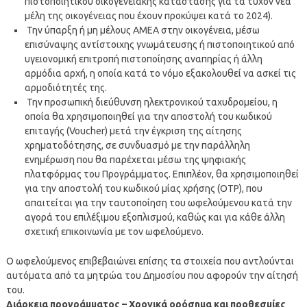
πιστοποιητικού οικογενειακής κατάστασης για τα τυχόν νέα
μέλη της οικογένειας που έχουν προκύψει κατά το 2024).
Την ύπαρξη ή μη μέλους ΑΜΕΑ στην οικογένεια, μέσω
επισύναψης αντίστοιχης γνωμάτευσης ή πιστοποιητικού από
υγειονομική επιτροπή πιστοποίησης αναπηρίας ή άλλη
αρμόδια αρχή, η οποία κατά το νόμο εξακολουθεί να ασκεί τις
αρμοδιότητές της.
Την προσωπική διεύθυνση ηλεκτρονικού ταχυδρομείου, η
οποία θα χρησιμοποιηθεί για την αποστολή του κωδικού
επιταγής (Voucher) μετά την έγκριση της αίτησης
χρηματοδότησης, σε συνδυασμό με την παράλληλη
ενημέρωση που θα παρέχεται μέσω της ψηφιακής
πλατφόρμας του Προγράμματος. Επιπλέον, θα χρησιμοποιηθεί
για την αποστολή του κωδικού μίας χρήσης (OTP), που
απαιτείται για την ταυτοποίηση του ωφελούμενου κατά την
αγορά του επιλέξιμου εξοπλισμού, καθώς και για κάθε άλλη
σχετική επικοινωνία με τον ωφελούμενο.
Ο ωφελούμενος επιβεβαιώνει επίσης τα στοιχεία που αντλούνται
αυτόματα από τα μητρώα του Δημοσίου που αφορούν την αίτησή
του.
Διάρκεια προγράμματος – Χρονικά ορόσημα και προθεσμίες