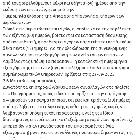
από τους ωφελούμενους μέχρι και εξήντα (60) ημέρες από την
έκδοση των επιταγών, ήτοι από την:
Ημερομηνία έκδοσης της Απόφασης Υπαγωγής αιτήσεων των
ωφελούμενων
Ειδικά στις περιπτώσεις επιταγών, οι οποίες κατά την παρέλευση
των εξήντα (60) ημερών, βρίσκονται σε κατάσταση δέσμευσης
από προμηθευτή, η προθεσμία αγορών παρατείνεται κατά ακόμα
δέκα πέντε (15) ημέρες, για την ολοκλήρωση της συγκεκριμένης
συναλλαγής και την εξαργύρωση των αντίστοιχων επιταγών.
Λαμβάνοντας υπόψη τα παραπάνω, η καταληκτική ημερομηνία
εξαργύρωσης επιταγών (αγορά επιλέξιμου εξοπλισμού και χρήση
συμπληρωματικών υπηρεσιών) ορίζεται στις 23-09-2025.
7.5 Μεταβατική περίοδος
Δυνατότητα επιστροφών/ακυρώσεων συναλλαγών στο πλαίσιο
του Προγράμματος, όπως ειδικότερα ορίζεται στην παράγραφο
6.4, μπορούν να πραγματοποιούνται έως και τριάντα (30) ημέρες
από την λήξη της καταληκτικής προθεσμίας αγορών, χωρίς να
λαμβάνονται υπόψη τυχόν παρατάσεις. Εντός του ίδιου
διαστήματος επιτρέπεται η κατ’ εξαίρεση αγορά νέου προϊόντος/
υπηρεσιών για αντικατάσταση του επιστραφέντος (νέα
εξαργύρωση) μόνο για τις συναλλαγές που ακυρώθηκαν εντός της