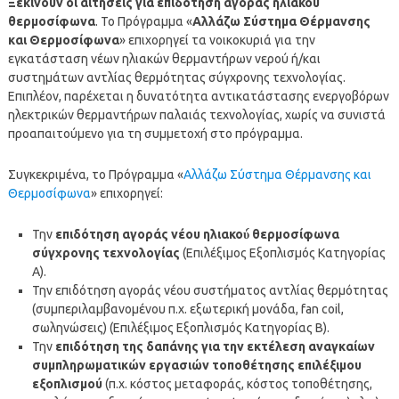
Ξεκινούν οι αιτήσεις για επιδότηση αγοράς ηλιακού
θερμοσίφωνα
. Το Πρόγραμμα «
Αλλάζω Σύστημα Θέρμανσης
και Θερμοσίφωνα
» επιχορηγεί τα νοικοκυριά για την
εγκατάσταση νέων ηλιακών θερμαντήρων νερού ή/και
συστημάτων αντλίας θερμότητας σύγχρονης τεχνολογίας.
Επιπλέον, παρέχεται η δυνατότητα αντικατάστασης ενεργοβόρων
ηλεκτρικών θερμαντήρων παλαιάς τεχνολογίας, χωρίς να συνιστά
προαπαιτούμενο για τη συμμετοχή στο πρόγραμμα.
Συγκεκριμένα, το Πρόγραμμα «
Αλλάζω Σύστημα Θέρμανσης και
Θερμοσίφωνα
» επιχορηγεί:
Την
επιδότηση αγοράς νέου ηλιακού́ θερμοσίφωνα
σύγχρονης τεχνολογίας
(Επιλέξιμος Εξοπλισμός Κατηγορίας
Α).
Την επιδότηση αγοράς νέου συστήματος αντλίας θερμότητας
(συμπεριλαμβανομένου π.χ. εξωτερική μονάδα, fan coil,
σωληνώσεις) (Επιλέξιμος Εξοπλισμός Κατηγορίας Β).
Την
επιδότηση της δαπάνης για την εκτέλεση αναγκαίων
συμπληρωματικών εργασιών τοποθέτησης επιλέξιμου
εξοπλισμού
(π.χ. κόστος μεταφοράς, κόστος τοποθέτησης,