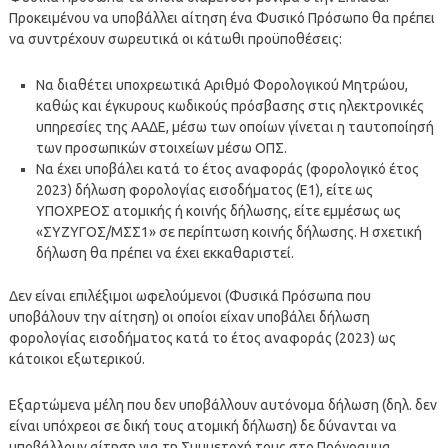
Προκειμένου να υποβάλλει αίτηση ένα Φυσικό Πρόσωπο θα πρέπει
να συντρέχουν σωρευτικά οι κάτωθι προϋποθέσεις:
Να διαθέτει υποχρεωτικά Αριθμό Φορολογικού Μητρώου,
καθώς και έγκυρους κωδικούς πρόσβασης στις ηλεκτρονικές
υπηρεσίες της ΑΑΔΕ, μέσω των οποίων γίνεται η ταυτοποίησή
των προσωπικών στοιχείων μέσω ΟΠΣ.
Να έχει υποβάλει κατά το έτος αναφοράς (φορολογικό έτος
2023) δήλωση φορολογίας εισοδήματος (Ε1), είτε ως
ΥΠΟΧΡΕΟΣ ατομικής ή κοινής δήλωσης, είτε εμμέσως ως
«ΣΥΖΥΓΟΣ/ΜΣΣ1» σε περίπτωση κοινής δήλωσης. Η σχετική
δήλωση θα πρέπει να έχει εκκαθαριστεί.
Δεν είναι επιλέξιμοι ωφελούμενοι (Φυσικά Πρόσωπα που
υποβάλουν την αίτηση) οι οποίοι είχαν υποβάλει δήλωση
φορολογίας εισοδήματος κατά το έτος αναφοράς (2023) ως
κάτοικοι εξωτερικού.
Εξαρτώμενα μέλη που δεν υποβάλλουν αυτόνομα δήλωση (δηλ. δεν
είναι υπόχρεοι σε δική τους ατομική δήλωση) δε δύνανται να
υποβάλλουν αίτηση για τη Συμμετοχή τους στο Πρόγραμμα.