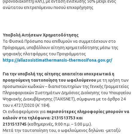
(χρονοδιακόπτη) κλπ.), με ένταση ενίσχυσης 50% μέχρι ενός
ανώτατου επιτρεπόμενου ποσού επιχορήγησης
Υποβολή Αιτήσεων Χρηματοδότησης
Τα Φυσικά Πρόσωπα που επιθυμούν να συμμετάσχουν στο
Πρόγραμμα, υποβάλλουν αίτηση χρηματοδότησης μέσω της
ψηφιακής πλατφόρμας του Προγράμματος
https://allazosistimathermansis-thermosifona.gov.gr/
Για την υποβολή της αίτησης απαιτείται υποχρεωτικά η
προηγούμενη ταυτοποίηση του ωφελούμενου
με τη χρήση των
προσωπικών κωδικών – διαπιστευτηρίων της Γενικής Γραμματείας
Πληροφοριακών Συστημάτων Δημόσιας Διοίκησης του Υπουργείου
Ψηφιακής Διακυβέρνησης (TAXISNET), σύμφωνα με το άρθρο 24
του ν.4727/2020 (Α’ 184).
Οι ενδιαφερόμενοι για
περισσότερες πληροφορίες μπορούν να
καλούν στα τηλέφωνα: 2131513753 και
2131513745
(καθημερινές, 9:00 π.μ. – 5:00 μ.μ.).
Μετά την ταυτοποίηση του, ο ωφελούμενος δηλώνει -μεταξύ