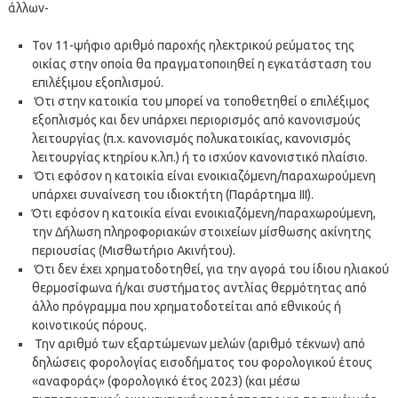
άλλων-
Τον 11-ψήφιο αριθμό παροχής ηλεκτρικού ρεύματος της
οικίας στην οποία θα πραγματοποιηθεί η εγκατάσταση του
επιλέξιμου εξοπλισμού.
Ότι στην κατοικία του μπορεί να τοποθετηθεί ο επιλέξιμος
εξοπλισμός και δεν υπάρχει περιορισμός από κανονισμούς
λειτουργίας (π.χ. κανονισμός πολυκατοικίας, κανονισμός
λειτουργίας κτηρίου κ.λπ.) ή το ισχύον κανονιστικό πλαίσιο.
Ότι εφόσον η κατοικία είναι ενοικιαζόμενη/παραχωρούμενη
υπάρχει συναίνεση του ιδιοκτήτη (Παράρτημα ΙΙΙ).
Ότι εφόσον η κατοικία είναι ενοικιαζόμενη/παραχωρούμενη,
την Δήλωση πληροφοριακών στοιχείων μίσθωσης ακίνητης
περιουσίας (Μισθωτήριο Ακινήτου).
Ότι δεν έχει χρηματοδοτηθεί, για την αγορά του ίδιου ηλιακού
θερμοσίφωνα ή/και συστήματος αντλίας θερμότητας από
άλλο πρόγραμμα που χρηματοδοτείται από εθνικούς ή
κοινοτικούς πόρους.
Την αριθμό των εξαρτώμενων μελών (αριθμό τέκνων) από
δηλώσεις φορολογίας εισοδήματος του φορολογικού έτους
«αναφοράς» (φορολογικό έτος 2023) (και μέσω