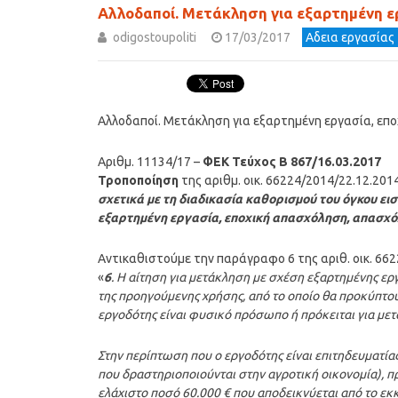
Αλλοδαποί. Μετάκληση για εξαρτημένη ε
odigostoupoliti
17/03/2017
Αδεια εργασίας
Αλλοδαποί. Μετάκληση για εξαρτημένη εργασία, επ
Αριθμ. 11134/17 –
ΦΕΚ Τεύχος Β 867/16.03.2017
Τροποποίηση
της αριθμ. οικ. 66224/2014/22.12.201
σχετικά με τη διαδικασία καθορισμού του όγκου ει
εξαρτημένη εργασία, εποχική απασχόληση, απασχό
Αντικαθιστούμε την παράγραφο 6 της αριθ. οικ. 662
«
6
. Η αίτηση για μετάκληση με σχέση εξαρτημένης ε
της προηγούμενης χρήσης, από το οποίο θα προκύπτο
εργοδότης είναι φυσικό πρόσωπο ή πρόκειται για με
Στην περίπτωση που ο εργοδότης είναι επιτηδευματία
που δραστηριοποιούνται στην αγροτική οικονομία), π
ελάχιστο ποσό 60.000 € που αποδεικνύεται από το ε