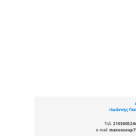
«
Ιωάννης Γκ
Τηλ.
210360524
e-mail:
manousoup7