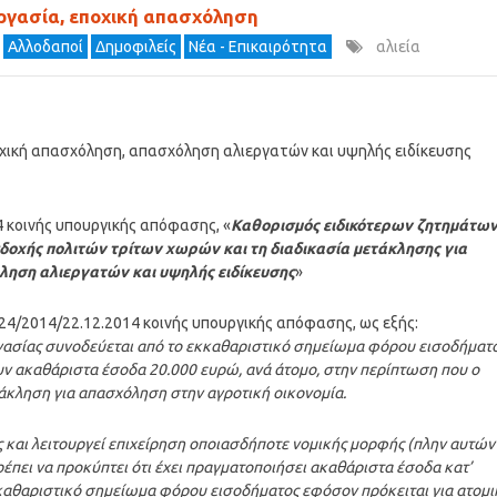
ργασία, εποχική απασχόληση
Αλλοδαποί
Δημοφιλείς
Νέα - Επικαιρότητα
αλιεία
οχική απασχόληση, απασχόληση αλιεργατών και υψηλής ειδίκευσης
4 κοινής υπουργικής απόφασης, «
Καθορισμός ειδικότερων ζητημάτω
σδοχής πολιτών τρίτων χωρών και τη διαδικασία μετάκλησης για
ληση αλιεργατών και υψηλής ειδίκευσης
»
24/2014/22.12.2014 κοινής υπουργικής απόφασης, ως εξής:
ργασίας συνοδεύεται από το εκκαθαριστικό σημείωμα φόρου εισοδήματ
υν ακαθάριστα έσοδα 20.000 ευρώ, ανά άτομο, στην περίπτωση που ο
τάκληση για απασχόληση στην αγροτική οικονομία.
ς και λειτουργεί επιχείρηση οποιασδήποτε νομικής μορφής (πλην αυτών
ρέπει να προκύπτει ότι έχει πραγματοποιήσει ακαθάριστα έσοδα κατ’
κκαθαριστικό σημείωμα φόρου εισοδήματος εφόσον πρόκειται για ατομι