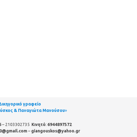
Δικηγορικό γραφείο
ούσκος & Παναγιώτα Μανούσου
»
6
– 2103302735
Κινητό
:
6944897572
0@gmail.com
–
giangouskos@yahoo.gr