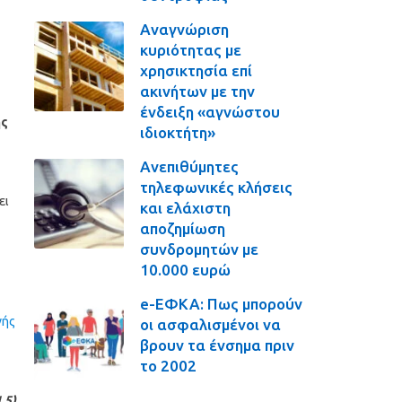
Αναγνώριση
κυριότητας με
χρησικτησία επί
ακινήτων με την
ένδειξη «αγνώστου
ης
ιδιοκτήτη»
Ανεπιθύμητες
τηλεφωνικές κλήσεις
ει
και ελάχιστη
αποζημίωση
συνδρομητών με
10.000 ευρώ
e-ΕΦΚΑ: Πως μπορούν
νής
οι ασφαλισμένοι να
βρουν τα ένσημα πριν
το 2002
,5)