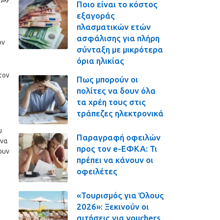
Ποιο είναι το κόστος
εξαγοράς
πλασματικών ετών
ασφάλισης για πλήρη
ον
σύνταξη με μικρότερα
όρια ηλικίας
τον
Πως μπορούν οι
πολίτες να δουν όλα
τα χρέη τους στις
τράπεζες ηλεκτρονικά
υ
Παραγραφή οφειλών
ενα
προς τον e-ΕΦΚΑ: Τι
ουν
πρέπει να κάνουν οι
οφειλέτες
«Τουρισμός για Όλους
2026»: Ξεκινούν οι
αιτήσεις για vouchers