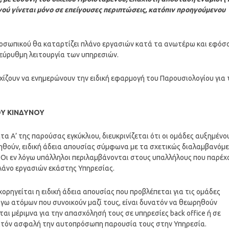
ού γίνεται μόνο σε επείγουσες περιπτώσεις, κατόπιν προηγούμενου
ροσωπικού θα καταρτίζει πλάνο εργασιών κατά τα ανωτέρω και εφόσ
 εύρυθμη λειτουργία των υπηρεσιών.
εχίζουν να ενημερώνουν την ειδική εφαρμογή του Παρουσιολογίου για 
ΟΥ ΚΙΝΔΥΝΟΥ
 Α’ της παρούσας εγκύκλιου, διευκρινίζεται ότι οι ομάδες αυξημένο
ιτηθούν, ειδική άδεια απουσίας σύμφωνα με τα σχετικώς διαλαμβανόμ
ς. Οι εν λόγω υπάλληλοι περιλαμβάνονται στους υπαλλήλους που παρέχ
λάνο εργασιών εκάστης Υπηρεσίας.
χορηγείται η ειδική άδεια απουσίας που προβλέπεται για τις ομάδες
τε λόγω ατόμων που συνοικούν μαζί τους, είναι δυνατόν να θεωρηθούν
αι μέριμνα για την απασχόλησή τους σε υπηρεσίες back office ή σε
ατόν ασφαλή την αυτοπρόσωπη παρουσία τους στην Υπηρεσία.