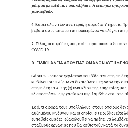
μέτρου μεταξύ των υπαλλήλων. Η εξυπηρέτηση κοιν
ραντεβού
».
6. Βάσει όλων των ανωτέρω, η αρμόδια Υπηρεσία Π
βέβαια αυτό απαιτείται προκειμένου να ελέγχεται η
7. Τέλος, οι αρμόδιες υπηρεσίες προσωπικού θα συν
COVID 19.
Β. ΕΙΔΙΚΗ ΑΔΕΙΑ ΑΠΟΥΣΙΑΣ ΟΜΑΔΩΝ ΑΥΞΗΜΕΝ
Βάσει των αποσαφηνίσεων που δίδονται στην ενότητα
κινδύνου συνεχίζουν να δικαιούνται, εφόσον την α
στη ενότητα Α’ της (η) εγκυκλίου της Υπηρεσίας μα
εξ αποστάσεως εργασία και περιλαμβάνονται στο π
Σε ό, τι αφορά τους υπαλλήλους, στους οποίους δεν 
αυξημένου κινδύνου, και οι οποίοι, είτε οι ίδιοι εί
ευπαθείς ομάδες, εξακολουθεί να πρέπει να λαμβάνετ
σταθμούς εργασίας που θα καθιστούν κατά το δυν