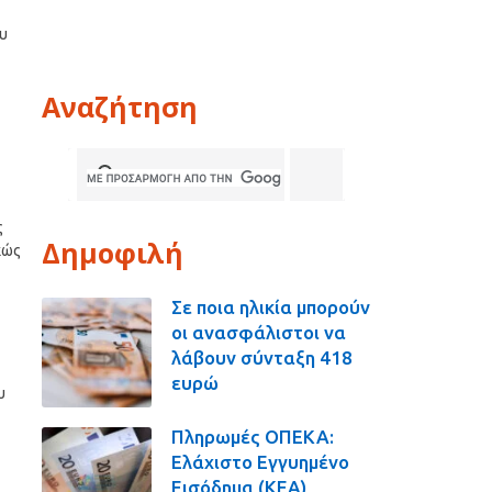
ου
Αναζήτηση
ς
Δημοφιλή
κώς
Σε ποια ηλικία μπορούν
οι ανασφάλιστοι να
λάβουν σύνταξη 418
ευρώ
υ
Πληρωμές ΟΠΕΚΑ:
Ελάχιστο Εγγυημένο
Εισόδημα (ΚΕΑ),