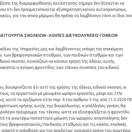
τοί βάσει της διαμορφωθείσας κατάστασης σήμερα δεν δύνανται να
νου ότι δεν πραγματοποιείται εξυπηρέτηση κοινού αυτοπροσώπως,
είας, για την οποία μέριμνα θα πρέπει να λαμβάνουν τόσο οι ίδιοι όσ
ΑΛΕΙΤΟΥΡΓΙΑ ΣΧΟΛΕΙΩΝ -ΛΟΙΠΕΣ ΔΙΕΥΚΟΛΥΝΣΕΙΣ ΓΟΝΕΩΝ
γκυκλίου της Υπηρεσίας μας και λαμβάνοντας υπόψη την επικείμενη
ων, των βρεφονηπιακών σταθμών, των παιδικών σταθμών και των
ειδικού σκοπού, συνεχίζουν να κάνουν χρήση της άδειας αυτής
 προκύπτει η ανάγκη φροντίδας των τέκνων συνεπεία του ειδικού
 διευκρινίζεται ότι αντί της χρήσης της άδειας ειδικού σκοπού, οι
τους, να εργαστούν με μειωμένο ωράριο εργασίας, μέχρι και 25%
, κατά τα οριζόμενα στην παρ. 4 του άρθρου 5 της από 11.3.2020 Π
περίπτωση χρήσης αυτής της διευκόλυνσης, ο υπάλληλος γονέας θα
ωρολόγιο πρόγραμμα του τέκνου, ώστε να εξασφαλίζεται η φροντίδα
η κατά τα ανωτέρω ποσοστιαία μείωση του ωραρίου απασχόλησης δεν
τους βρεφονηπιακούς/ παιδικούς σταθμούς και τις οικείες σχολικές
αι ανεκτή η υπέρβαση για τον απολύτως αναγκαίο χρόνο του ανωτέρω