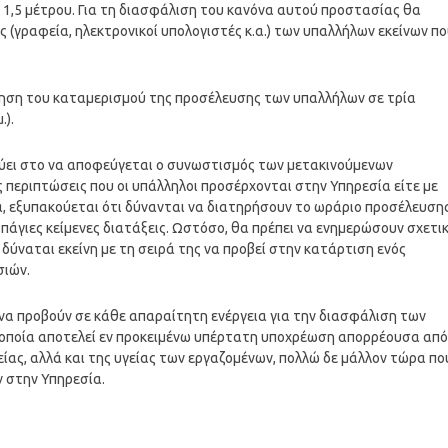
,5 μέτρου. Για τη διασφάλιση του κανόνα αυτού προστασίας θα
ς (γραφεία, ηλεκτρονικοί υπολογιστές κ.α.) των υπαλλήλων εκείνων π
τήρηση του καταμερισμού της προσέλευσης των υπαλλήλων σε τρία
.).
χεύει στο να αποφεύγεται ο συνωστισμός των μετακινούμενων
περιπτώσεις που οι υπάλληλοι προσέρχονται στην Υπηρεσία είτε με
α, εξυπακούεται ότι δύνανται να διατηρήσουν το ωράριο προσέλευση
πάγιες κείμενες διατάξεις. Ωστόσο, θα πρέπει να ενημερώσουν σχετι
ύναται εκείνη με τη σειρά της να προβεί στην κατάρτιση ενός
σιών.
 να προβούν σε κάθε απαραίτητη ενέργεια για την διασφάλιση των
η οποία αποτελεί εν προκειμένω υπέρτατη υποχρέωση απορρέουσα από
ίας, αλλά και της υγείας των εργαζομένων, πολλώ δε μάλλον τώρα πο
 στην Υπηρεσία.