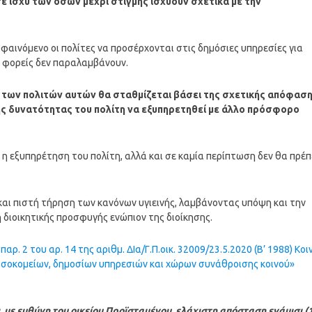
ε ισχύ των όσων μέχρι στιγμής ισχύουν σχετικά με την
 φαινόμενο οι πολίτες να προσέρχονται στις δημόσιες υπηρεσίες για
ι φορείς δεν παραλαμβάνουν.
ση των πολιτών αυτών θα σταθμίζεται βάσει της σχετικής απόφασ
της δυνατότητας του πολίτη να εξυπηρετηθεί με άλλο πρόσφορο
 η εξυπηρέτηση του πολίτη, αλλά και σε καμία περίπτωση δεν θα πρέπ
και πιστή τήρηση των κανόνων υγιεινής, λαμβάνοντας υπόψη και την
διοικητικής προσφυγής ενώπιον της διοίκησης.
παρ. 2 του αρ. 14 της αριθμ. ΔΙα/Γ.Π.οικ. 32009/23.5.2020 (Β’ 1988) Κοι
σοκομείων, δημοσίων υπηρεσιών και χώρων συνάθροισης κοινού»
, με ευθύνη του οικείου Προϊσταμένου, ελάχιστη απόσταση ενάμισι (1