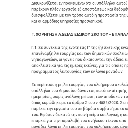
Διευκρινίζεται εν προκειμένω ότι οι υπάλληλοι αυ
παρέχουν πλέον εργασία εξ αποστάσεως και δεδομέ
διασφαλίζεται με τον τρόπο αυτό η προστασία της υγ
και οι αρμόδιες υπηρεσίες προσωπικού.
Γ. ΧΟΡΗΓΗΣΗ ΑΔΕΙΑΣ ΕΙΔΙΚΟΥ ΣΚΟΠΟΥ – ΕΠΑΝ
Γ.1. Σε συνέχεια της ενότητας Γ’ της (η) σχετικής ε
επανέναρξη λειτουργίας και των δημοτικών σχολεί
νηπιαγωγείων, οι γονείς που δικαιούνται την άδεια 
αποκλειστικά για τις ημέρες εκείνες, για τις οποίες
προγράμματος λειτουργίας των εν λόγω μονάδων.
Σε περίπτωση μη λειτουργίας του ολοήμερου σχολείου,
υπάλληλοι του Δημοσίου δύνανται, κατόπιν αίτησής 
ημερησίως, χωρίς ανάλογη μείωση των αποδοχών τους
όπως κυρώθηκε με το άρθρο 2 του ν.4682/2020. Σε 
παρέχει την εργασία του σε βάρδια συμβατή με το 
του. Εφόσον δε κατά την κοινή πείρα και λογική, 
επαρκεί για την παραλαβή του ανήλικου τέκνου από 
μονάδες λόγω μη λειτουργίας του «ολοήμερου», είν