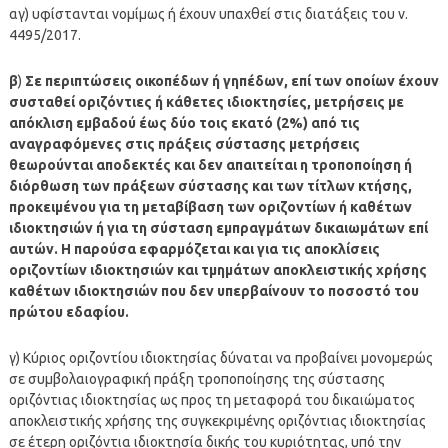
αγ) υφίστανται νομίμως ή έχουν υπαχθεί στις διατάξεις του ν.
4495/2017.
β
)
Σε περιπτώσεις οικοπέδων ή γηπέδων, επί των οποίων έχουν
συσταθεί οριζόντιες ή κάθετες ιδιοκτησίες, μετρήσεις με
απόκλιση εμβαδού έως δύο τοις εκατό (2%) από τις
αναγραφόμενες στις πράξεις σύστασης μετρήσεις
θεωρούνται αποδεκτές και δεν απαιτείται η τροποποίηση ή
διόρθωση των πράξεων σύστασης και των τίτλων κτήσης,
προκειμένου για τη μεταβίβαση των οριζοντίων ή καθέτων
ιδιοκτησιών ή για τη σύσταση εμπραγμάτων δικαιωμάτων επί
αυτών. Η παρούσα εφαρμόζεται και για τις αποκλίσεις
οριζοντίων ιδιοκτησιών και τμημάτων αποκλειστικής χρήσης
καθέτων ιδιοκτησιών που δεν υπερβαίνουν το ποσοστό του
πρώτου εδαφίου.
γ) Κύριος οριζοντίου ιδιοκτησίας δύναται να προβαίνει μονομερώς
σε συμβολαιογραφική πράξη τροποποίησης της σύστασης
οριζόντιας ιδιοκτησίας ως προς τη μεταφορά του δικαιώματος
αποκλειστικής χρήσης της συγκεκριμένης οριζόντιας ιδιοκτησίας
σε έτερη οριζόντια ιδιοκτησία δικής του κυριότητας, υπό την