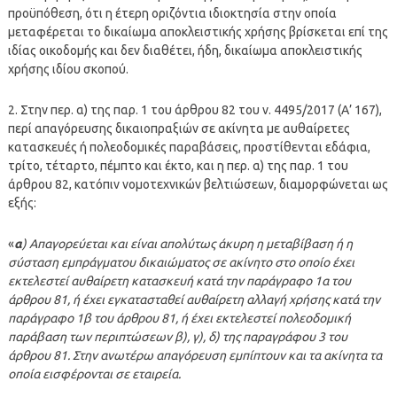
προϋπόθεση, ότι η έτερη οριζόντια ιδιοκτησία στην οποία
μεταφέρεται το δικαίωμα αποκλειστικής χρήσης βρίσκεται επί της
ιδίας οικοδομής και δεν διαθέτει, ήδη, δικαίωμα αποκλειστικής
χρήσης ιδίου σκοπού.
2. Στην περ. α) της παρ. 1 του άρθρου 82 του ν. 4495/2017 (Α’ 167),
περί απαγόρευσης δικαιοπραξιών σε ακίνητα με αυθαίρετες
κατασκευές ή πολεοδομικές παραβάσεις, προστίθενται εδάφια,
τρίτο, τέταρτο, πέμπτο και έκτο, και η περ. α) της παρ. 1 του
άρθρου 82, κατόπιν νομοτεχνικών βελτιώσεων, διαμορφώνεται ως
εξής:
«
α
) Απαγορεύεται και είναι απολύτως άκυρη η μεταβίβαση ή η
σύσταση εμπράγματου δικαιώματος σε ακίνητο στο οποίο έχει
εκτελεστεί αυθαίρετη κατασκευή κατά την παράγραφο 1α του
άρθρου 81, ή έχει εγκατασταθεί αυθαίρετη αλλαγή χρήσης κατά την
παράγραφο 1β του άρθρου 81, ή έχει εκτελεστεί πολεοδομική
παράβαση των περιπτώσεων β), γ), δ) της παραγράφου 3 του
άρθρου 81. Στην ανωτέρω απαγόρευση εμπίπτουν και τα ακίνητα τα
οποία εισφέρονται σε εταιρεία.