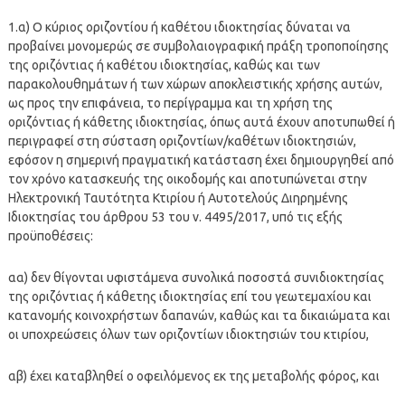
1.α) Ο κύριος οριζοντίου ή καθέτου ιδιοκτησίας δύναται να
προβαίνει μονομερώς σε συμβολαιογραφική πράξη τροποποίησης
της οριζόντιας ή καθέτου ιδιοκτησίας, καθώς και των
παρακολουθημάτων ή των χώρων αποκλειστικής χρήσης αυτών,
ως προς την επιφάνεια, το περίγραμμα και τη χρήση της
οριζόντιας ή κάθετης ιδιοκτησίας, όπως αυτά έχουν αποτυπωθεί ή
περιγραφεί στη σύσταση οριζοντίων/καθέτων ιδιοκτησιών,
εφόσον η σημερινή πραγματική κατάσταση έχει δημιουργηθεί από
τον χρόνο κατασκευής της οικοδομής και αποτυπώνεται στην
Ηλεκτρονική Ταυτότητα Κτιρίου ή Αυτοτελούς Διηρημένης
Ιδιοκτησίας του άρθρου 53 του ν. 4495/2017, υπό τις εξής
προϋποθέσεις:
αα) δεν θίγονται υφιστάμενα συνολικά ποσοστά συνιδιοκτησίας
της οριζόντιας ή κάθετης ιδιοκτησίας επί του γεωτεμαχίου και
κατανομής κοινοχρήστων δαπανών, καθώς και τα δικαιώματα και
οι υποχρεώσεις όλων των οριζοντίων ιδιοκτησιών του κτιρίου,
αβ) έχει καταβληθεί ο οφειλόμενος εκ της μεταβολής φόρος, και