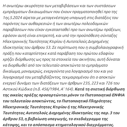
Η ανωτέρω ακυρότητα των μεταβιβάσεων και των συστάσεων
εμπράγματων δικαιωμάτων που έχουν πραγματοποιηθεί προ της
1ης.5.2024 αίρεται με μεταγενέστερη υπαγωγή στις διατάξεις του
παρόντος των αυθαιρεσιών ή των ανωτέρω πολεοδομικών
παραβάσεων που είχαν εγκατασταθεί προ των ανωτέρω πράξεων,
εφόσον αυτή είναι επιτρεπτή, και υπό την προϋπόθεση σύνταξης
Ηλεκτρονικής Ταυτότητας Κτιρίου ή Αυτοτελούς Διηρημένης
Ιδιοκτησίας του άρθρου 53. Σε περίπτωση που η συμβολαιογραφική
πράξη που καταρτίστηκε κατά παράβαση του πρώτου εδαφίου
χρήζει διόρθωσης ως προς τα στοιχεία του ακινήτου, αυτή δύναται
να διορθωθεί από τον τελευταίο αποκτώντα το εμπράγματο
δικαίωμα, μονομερώς, ενεργούντα για λογαριασμό του και για
λογαριασμό του μεταβιβάζοντος, τεκμαιρομένου ότι ο αποκτών
ενεργεί δυνάμει των διατάξεων των άρθρων 235, 223 και 726 του
Αστικού Κώδικα (π.δ. 456/1984, Α’ 164).
Κατά τη σχετική διόρθωση
της οικείας πράξης προσαρτώνται μόνον το Πιστοποιητικό ΕΝΦΙΑ
του τελευταίου αποκτώντος, το Πιστοποιητικό Πληρότητας
Ηλεκτρονικής Ταυτότητας Κτιρίου ή της Ηλεκτρονικής
Ταυτότητας Αυτοτελούς Διηρημένης Ιδιοκτησίας της παρ. 3 του
άρθρου 53, η βεβαίωση υπαγωγής, το σχεδιάγραμμα της
κάτοψης, και το απόσπασμα κτηματολογικού διαγράμματος.