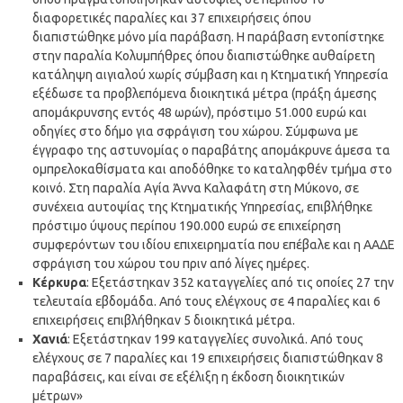
διαφορετικές παραλίες και 37 επιχειρήσεις όπου
διαπιστώθηκε μόνο μία παράβαση. Η παράβαση εντοπίστηκε
στην παραλία Κολυμπήθρες όπου διαπιστώθηκε αυθαίρετη
κατάληψη αιγιαλού χωρίς σύμβαση και η Κτηματική Υπηρεσία
εξέδωσε τα προβλεπόμενα διοικητικά μέτρα (πράξη άμεσης
απομάκρυνσης εντός 48 ωρών), πρόστιμο 51.000 ευρώ και
οδηγίες στο δήμο για σφράγιση του χώρου. Σύμφωνα με
έγγραφο της αστυνομίας ο παραβάτης απομάκρυνε άμεσα τα
ομπρελοκαθίσματα και αποδόθηκε το καταληφθέν τμήμα στο
κοινό. Στη παραλία Αγία Άννα Καλαφάτη στη Μύκονο, σε
συνέχεια αυτοψίας της Κτηματικής Υπηρεσίας, επιβλήθηκε
πρόστιμο ύψους περίπου 190.000 ευρώ σε επιχείρηση
συμφερόντων του ιδίου επιχειρηματία που επέβαλε και η ΑΑΔΕ
σφράγιση του χώρου του πριν από λίγες ημέρες.
Κέρκυρα
: Εξετάστηκαν 352 καταγγελίες από τις οποίες 27 την
τελευταία εβδομάδα. Από τους ελέγχους σε 4 παραλίες και 6
επιχειρήσεις επιβλήθηκαν 5 διοικητικά μέτρα.
Χανιά
: Εξετάστηκαν 199 καταγγελίες συνολικά. Από τους
ελέγχους σε 7 παραλίες και 19 επιχειρήσεις διαπιστώθηκαν 8
παραβάσεις, και είναι σε εξέλιξη η έκδοση διοικητικών
μέτρων»