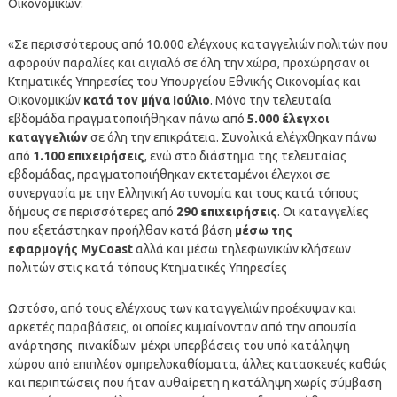
Οικονομικών:
«Σε περισσότερους από 10.000 ελέγχους καταγγελιών πολιτών που
αφορούν παραλίες και αιγιαλό σε όλη την χώρα, προχώρησαν οι
Κτηματικές Υπηρεσίες του Υπουργείου Εθνικής Οικονομίας και
Οικονομικών
κατά τον μήνα Ιούλιο
. Μόνο την τελευταία
εβδομάδα πραγματοποιήθηκαν πάνω από
5.000 έλεγχοι
καταγγελιών
σε όλη την επικράτεια. Συνολικά ελέγχθηκαν πάνω
από
1.100 επιχειρήσεις
, ενώ στο διάστημα της τελευταίας
εβδομάδας, πραγματοποιήθηκαν εκτεταμένοι έλεγχοι σε
συνεργασία με την Ελληνική Αστυνομία και τους κατά τόπους
δήμους σε περισσότερες από
290 επιχειρήσεις
. Οι καταγγελίες
που εξετάστηκαν προήλθαν κατά βάση
μέσω της
εφαρμογής MyCoast
αλλά και μέσω τηλεφωνικών κλήσεων
πολιτών στις κατά τόπους Κτηματικές Υπηρεσίες
Ωστόσο, από τους ελέγχους των καταγγελιών προέκυψαν και
αρκετές παραβάσεις, οι οποίες κυμαίνονταν από την απουσία
ανάρτησης πινακίδων μέχρι υπερβάσεις του υπό κατάληψη
χώρου από επιπλέον ομπρελοκαθίσματα, άλλες κατασκευές καθώς
και περιπτώσεις που ήταν αυθαίρετη η κατάληψη χωρίς σύμβαση