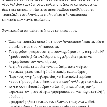
νέου δελτίου ταυτότητας, ο πολίτης πρέπει να ενημερώσει τις
ιδιωτικές υπηρεσίες, ώστε να αποφευχθούν προβλήματα σε
τραπεζικές συναλλαγές, ασφαλιστήρια ή λογαριασμούς
επιχειρήσεων κοινής ωφέλειας.
Συγκεκριμένα οι πολίτες πρέπει να ενημερώσουν:
Όλες τις τράπεζες όπου διατηρούν λογαριασμό ή κάρτα, μέσω
e-banking ή με φυσική παρουσία.
Τον εργοδότη (παράδοση φωτοαντιγράφου στην υπηρεσία HR
ή μισθοδοσίας). Οι ελεύθεροι επαγγελματίες πρέπει να
ενημερώσουν τον λογιστή τους.
Ασφαλιστικές εταιρείες (υγείας, ζωής, αυτοκινήτου,
κατοικίας) μέσω email ή διαδικτυακής πλατφόρμας.
Παρόχους κινητής τηλεφωνίας και Internet, είτε μέσω
καταστήματος είτε online, στην επιλογή «Αλλαγή στοιχείων».
ΔΕΗ, ΕΥΔΑΠ, Φυσικό Αέριο και λοιπές επιχειρήσεις κοινής
ωφέλειας, αν η ταυτότητα χρησιμοποιείται για πάγια εντολή ή
σύμβαση.
Εφαρμογές ηλεκτρονικών συναλλαγών όπως Viva Wallet,
Revolut, μέσω ανάρτησης φωτογραφίας στο προφίλ.