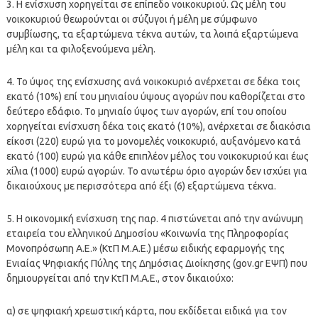
3. Η ενίσχυση χορηγείται σε επίπεδο νοικοκυριού. Ως μέλη του
νοικοκυριού θεωρούνται οι σύζυγοι ή μέλη με σύμφωνο
συμβίωσης, τα εξαρτώμενα τέκνα αυτών, τα λοιπά εξαρτώμενα
μέλη και τα φιλοξενούμενα μέλη.
4. Το ύψος της ενίσχυσης ανά νοικοκυριό ανέρχεται σε δέκα τοις
εκατό (10%) επί του μηνιαίου ύψους αγορών που καθορίζεται στο
δεύτερο εδάφιο. Το μηνιαίο ύψος των αγορών, επί του οποίου
χορηγείται ενίσχυση δέκα τοις εκατό (10%), ανέρχεται σε διακόσια
είκοσι (220) ευρώ για το μονομελές νοικοκυριό, αυξανόμενο κατά
εκατό (100) ευρώ για κάθε επιπλέον μέλος του νοικοκυριού και έως
χίλια (1000) ευρώ αγορών. Το ανωτέρω όριο αγορών δεν ισχύει για
δικαιούχους με περισσότερα από έξι (6) εξαρτώμενα τέκνα.
5. Η οικονομική ενίσχυση της παρ. 4 πιστώνεται από την ανώνυμη
εταιρεία του ελληνικού Δημοσίου «Κοινωνία της Πληροφορίας
Μονοπρόσωπη Α.Ε.» (ΚτΠ Μ.Α.Ε.) μέσω ειδικής εφαρμογής της
Ενιαίας Ψηφιακής Πύλης της Δημόσιας Διοίκησης (gov.gr ΕΨΠ) που
δημιουργείται από την ΚτΠ Μ.Α.Ε., στον δικαιούχο:
α) σε ψηφιακή χρεωστική κάρτα, που εκδίδεται ειδικά για τον