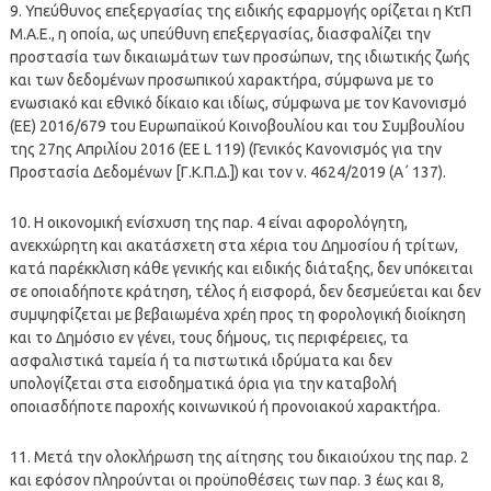
9. Υπεύθυνος επεξεργασίας της ειδικής εφαρμογής ορίζεται η ΚτΠ
Μ.Α.Ε., η οποία, ως υπεύθυνη επεξεργασίας, διασφαλίζει την
προστασία των δικαιωμάτων των προσώπων, της ιδιωτικής ζωής
και των δεδομένων προσωπικού χαρακτήρα, σύμφωνα με το
ενωσιακό και εθνικό δίκαιο και ιδίως, σύμφωνα με τον Κανονισμό
(ΕΕ) 2016/679 του Ευρωπαϊκού Κοινοβουλίου και του Συμβουλίου
της 27ης Απριλίου 2016 (ΕΕ L 119) (Γενικός Κανονισμός για την
Προστασία Δεδομένων [Γ.Κ.Π.Δ.]) και τον ν. 4624/2019 (Α΄ 137).
10. Η οικονομική ενίσχυση της παρ. 4 είναι αφορολόγητη,
ανεκχώρητη και ακατάσχετη στα χέρια του Δημοσίου ή τρίτων,
κατά παρέκκλιση κάθε γενικής και ειδικής διάταξης, δεν υπόκειται
σε οποιαδήποτε κράτηση, τέλος ή εισφορά, δεν δεσμεύεται και δεν
συμψηφίζεται με βεβαιωμένα χρέη προς τη φορολογική διοίκηση
και το Δημόσιο εν γένει, τους δήμους, τις περιφέρειες, τα
ασφαλιστικά ταμεία ή τα πιστωτικά ιδρύματα και δεν
υπολογίζεται στα εισοδηματικά όρια για την καταβολή
οποιασδήποτε παροχής κοινωνικού ή προνοιακού χαρακτήρα.
11. Μετά την ολοκλήρωση της αίτησης του δικαιούχου της παρ. 2
και εφόσον πληρούνται οι προϋποθέσεις των παρ. 3 έως και 8,