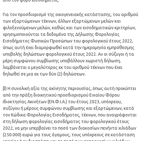
Για τον προσδιορισμό της οικογενειακής κατάστασης, του αριθμού
των εξαρτώμενων τέκνων, άλλων εξαρτώμενων μελών και
φιλοξενούμενων μελών, καθώς και των εισοδηματικών κριτηρίων,
χρησιμοποιούνται τα δεδομένα της Δήλωσης Φορολογίας
Εισοδήματος Φυσικών Προσώπων του φορολογικού έτους 2022,
όπως αυτή έχει διαμορφωθεί κατά την ημερομηνία εμπρόθεσμης
υποβολής δηλώσεων φορολογικού έτους 2022. Αν οι σύζυγοι ή τα
μέρη συμφώνου συμβίωσης υποβάλλουν χωριστή δήλωση,
λαμβάνεται ο μεγαλύτερος εκ του αριθμού τέκνων που έχει
δηλωθεί σε μια εκ των δύο (2) δηλώσεων.
β) Η συνολική αξία της ακίνητης περιουσίας, όπως αυτή προκύπτει
από την πράξη διοικητικού προσδιορισμού Ενιαίου Φόρου
Ιδιοκτησίας Ακινήτων (ΕΝ.Φ.Ι.Α.) του έτους 2023, υπόχρεου,
συζύγου ή μέρους συμφώνου συμβίωσης και εξαρτώμενων, κατά
τον Κώδικα Φορολογίας Εισοδήματος, τέκνων, που αναγράφονται
στη δήλωση φορολογίας εισοδήματος του φορολογικού έτους
2022, να μην υπερβαίνει το ποσό των διακοσίων πενήντα χιλιάδων
(250.000) ευρώ για τους άγαμους, τους υπόχρεους σε κατάσταση