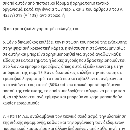
σκοπό αυτόν από πιστωτικό ίδρυμα ή χρηματοπιστωτικό
οργανισμό, κατά την έννοια των παρ. 2 και 3 του άρθρου 3 του ν.
4557/2018 (Α΄ 139), αντίστοιχα, ή
β) σε τραπεζικό λογαριασμό επιλογής του.
6. Εάν ο δικαιούχος επιλέξει την πίστωση του ποσού της ενίσχυσης
στην ψηφιακή χρεωστική κάρτα, η ενίσχυση πιστώνεται μηνιαίως
σε αυτήν και μπορεί να χρησιμοποιηθεί για αγορά αγαθών κάθε
είδους σε καταστήματα ή λαϊκές αγορές που δραστηριοποιούνται
στο λιανικό εμπόριο τροφίμων, όπως αυτά εξειδικεύονται με την
απόφαση της παρ. 15. Εάν ο δικαιούχος επιλέξει την πίστωση σε
τραπεζικό λογαριασμό, τα ποσά που καταβάλλονται ανέρχονται
στο ογδόντα τοις εκατό (80%) επί του αρχικά προσδιοριζόμενου
ποσού της ενίσχυσης, το οποίο υπολογίζεται σύμφωνα με την παρ.
4, καταβάλλονται ανά τρίμηνο και μπορούν να χρησιμοποιηθούν
χωρίς περιορισμούς.
7. Η ΚτΠ Μ.Α.Ε. αναλαμβάνει τον τεχνικό σχεδιασμό, την υλοποίηση
της ειδικής εφαρμογής, καθώς και την οργάνωση των δεδομένων
προσωπικού χαρακτήρα και άλλων δεδομένων από κάθε πηγή, την