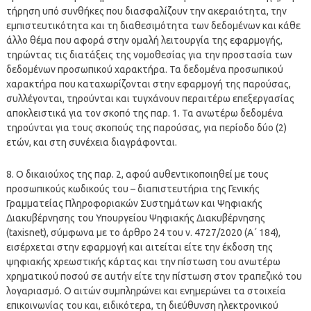
τήρηση υπό συνθήκες που διασφαλίζουν την ακεραιότητα, την
εμπιστευτικότητα και τη διαθεσιμότητα των δεδομένων και κάθε
άλλο θέμα που αφορά στην ομαλή λειτουργία της εφαρμογής,
τηρώντας τις διατάξεις της νομοθεσίας για την προστασία των
δεδομένων προσωπικού χαρακτήρα. Τα δεδομένα προσωπικού
χαρακτήρα που καταχωρίζονται στην εφαρμογή της παρούσας,
συλλέγονται, τηρούνται και τυγχάνουν περαιτέρω επεξεργασίας
αποκλειστικά για τον σκοπό της παρ. 1. Τα ανωτέρω δεδομένα
τηρούνται για τους σκοπούς της παρούσας, για περίοδο δύο (2)
ετών, και στη συνέχεια διαγράφονται.
8. Ο δικαιούχος της παρ. 2, αφού αυθεντικοποιηθεί με τους
προσωπικούς κωδικούς του – διαπιστευτήρια της Γενικής
Γραμματείας Πληροφοριακών Συστημάτων και Ψηφιακής
Διακυβέρνησης του Υπουργείου Ψηφιακής Διακυβέρνησης
(taxisnet), σύμφωνα με το άρθρο 24 του ν. 4727/2020 (Α΄ 184),
εισέρχεται στην εφαρμογή και αιτείται είτε την έκδοση της
ψηφιακής χρεωστικής κάρτας και την πίστωση του ανωτέρω
χρηματικού ποσού σε αυτήν είτε την πίστωση στον τραπεζικό του
λογαριασμό. Ο αιτών συμπληρώνει και ενημερώνει τα στοιχεία
επικοινωνίας του και, ειδικότερα, τη διεύθυνση ηλεκτρονικού