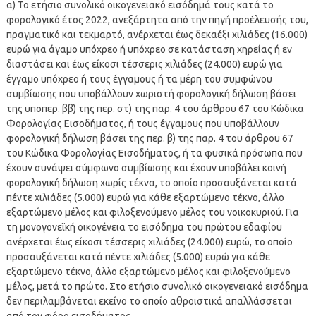
α) Το ετήσιο συνολικό οικογενειακό εισόδημά τους κατά το
φορολογικό έτος 2022, ανεξάρτητα από την πηγή προέλευσής του,
πραγματικό και τεκμαρτό, ανέρχεται έως δεκαέξι χιλιάδες (16.000)
ευρώ για άγαμο υπόχρεο ή υπόχρεο σε κατάσταση χηρείας ή εν
διαστάσει και έως είκοσι τέσσερις χιλιάδες (24.000) ευρώ για
έγγαμο υπόχρεο ή τους έγγαμους ή τα μέρη του συμφώνου
συμβίωσης που υποβάλλουν χωριστή φορολογική δήλωση βάσει
της υποπερ. ββ) της περ. στ) της παρ. 4 του άρθρου 67 του Κώδικα
Φορολογίας Εισοδήματος, ή τους έγγαμους που υποβάλλουν
φορολογική δήλωση βάσει της περ. β) της παρ. 4 του άρθρου 67
του Κώδικα Φορολογίας Εισοδήματος, ή τα φυσικά πρόσωπα που
έχουν συνάψει σύμφωνο συμβίωσης και έχουν υποβάλει κοινή
φορολογική δήλωση χωρίς τέκνα, το οποίο προσαυξάνεται κατά
πέντε χιλιάδες (5.000) ευρώ για κάθε εξαρτώμενο τέκνο, άλλο
εξαρτώμενο μέλος και φιλοξενούμενο μέλος του νοικοκυριού. Για
τη μονογονεϊκή οικογένεια το εισόδημα του πρώτου εδαφίου
ανέρχεται έως είκοσι τέσσερις χιλιάδες (24.000) ευρώ, το οποίο
προσαυξάνεται κατά πέντε χιλιάδες (5.000) ευρώ για κάθε
εξαρτώμενο τέκνο, άλλο εξαρτώμενο μέλος και φιλοξενούμενο
μέλος, μετά το πρώτο. Στο ετήσιο συνολικό οικογενειακό εισόδημα
δεν περιλαμβάνεται εκείνο το οποίο αθροιστικά απαλλάσσεται
από τον φόρο εισοδήματος.