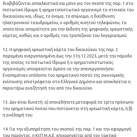
διαβιβάζονται αποκλειστικά και μόνο για τον σκοπό της παρ. 1 στο
πιστωτικό ίδρυμα ή χρηματοπιστωτικό οργανισμό τα στοιχεία του
δικαιούχου και, ιδίως, το όνομα, το επώνυμο, η διεύθυνση
ηλεκτρονικού ταχυδρομείου, ο αριθμός κινητού τηλεφώνου, τα
οποία είναι απαραίτητα για την έκδοση της ψηφιακής χρεωστικής
κάρτας, καθώς και ο αριθμός του τραπεζικού του λογαριασμού.
12. Η ψηφιακή χρεωστική κάρτα του δικαιούχου της παρ. 2
παραμένει ενεργοποιημένη έως την 31η.12.2023, μετά την πάροδο
της οποίας το πιστωτικό ίδρυμα ή ο χρηματοπιστωτικός
οργανισμός υποχρεούται άμεσα να την απενεργοποιήσει.
Εναπομείναν υπόλοιπο του χρηματικού ποσού της οικονομικής
ενίσχυσης επιστρέφεται στο Ελληνικό Δημόσιο και αποκλείεται η
περαιτέρω αναζήτησή του από τον δικαιούχο.
13. Δεν είναι δυνατή: α) οποιαδήποτε μεταφορά σε τρίτο πρόσωπο
του χρηματικού ποσού που πιστώνεται στη χρεωστική κάρτα, ή β)
η ανάληψή του.
14. Για την εξυπηρέτηση του σκοπού της παρ. 1 και την εφαρμογή
του παρόντος, η ΚτΠ Μ.Α.Ε. επιχορηγείται από τον τακτικό