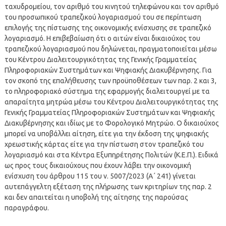
ταχυδρομείου, τον αριθμό του κινητού τηλεφώνου και τον αριθμό
του προσωπικού τραπεζικού λογαριασμού του σε περίπτωση
επιλογής της πίστωσης της οικονομικής ενίσχυσης σε τραπεζικό
λογαριασμό. Η επιβεβαίωση ότι ο αιτών είναι δικαιούχος του
τραπεζικού λογαριασμού που δηλώνεται, πραγματοποιείται μέσω
του Κέντρου Διαλειτουργικότητας της Γενικής Γραμματείας
Πληροφοριακών Συστημάτων και Ψηφιακής Διακυβέρνησης. Για
τον σκοπό της επαλήθευσης των προϋποθέσεων των παρ. 2 και 3,
το πληροφοριακό σύστημα της εφαρμογής διαλειτουργεί με τα
απαραίτητα μητρώα μέσω του Κέντρου Διαλειτουργικότητας της
Γενικής Γραμματείας Πληροφοριακών Συστημάτων και Ψηφιακής
Διακυβέρνησης και ιδίως με το Φορολογικό Μητρώο. Ο δικαιούχος
μπορεί να υποβάλλει αίτηση, είτε για την έκδοση της ψηφιακής
χρεωστικής κάρτας είτε για την πίστωση στον τραπεζικό του
λογαριασμό και στα Κέντρα Εξυπηρέτησης Πολιτών (Κ.Ε.Π.). Ειδικά
ως προς τους δικαιούχους που έχουν λάβει την οικονομική
ενίσχυση του άρθρου 115 του ν. 5007/2023 (Α΄ 241) γίνεται
αυτεπάγγελτη εξέταση της πλήρωσης των κριτηρίων της παρ. 2
και δεν απαιτείται η υποβολή της αίτησης της παρούσας
παραγράφου.